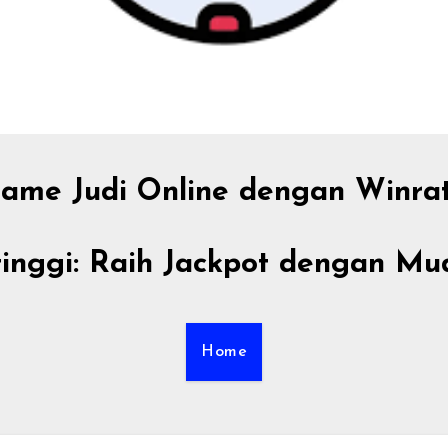
ame Judi Online dengan Winra
tinggi: Raih Jackpot dengan Mu
Home