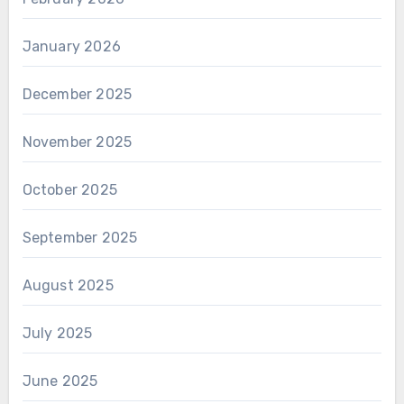
January 2026
December 2025
November 2025
October 2025
September 2025
August 2025
July 2025
June 2025