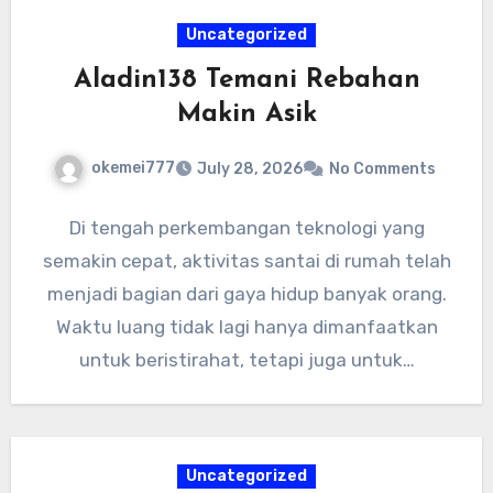
Uncategorized
Aladin138 Temani Rebahan
Makin Asik
okemei777
July 28, 2026
No Comments
Di tengah perkembangan teknologi yang
semakin cepat, aktivitas santai di rumah telah
menjadi bagian dari gaya hidup banyak orang.
Waktu luang tidak lagi hanya dimanfaatkan
untuk beristirahat, tetapi juga untuk…
Uncategorized