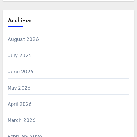
Archives
August 2026
July 2026
June 2026
May 2026
April 2026
March 2026
February 2026