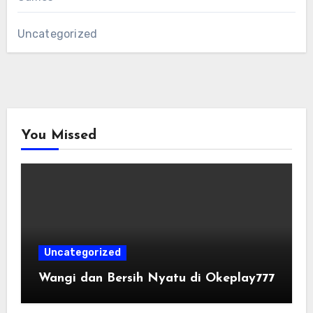
Uncategorized
You Missed
Uncategorized
Wangi dan Bersih Nyatu di Okeplay777