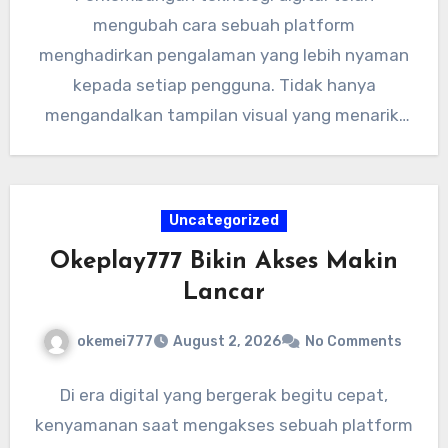
mengubah cara sebuah platform
menghadirkan pengalaman yang lebih nyaman
kepada setiap pengguna. Tidak hanya
mengandalkan tampilan visual yang menarik,
sebuah platform modern juga perlu memiliki
sistem…
Uncategorized
Okeplay777 Bikin Akses Makin
Lancar
okemei777
August 2, 2026
No Comments
Di era digital yang bergerak begitu cepat,
kenyamanan saat mengakses sebuah platform