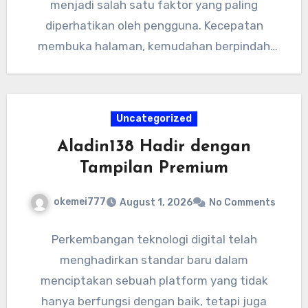
menjadi salah satu faktor yang paling
diperhatikan oleh pengguna. Kecepatan
membuka halaman, kemudahan berpindah
menu, hingga tampilan yang…
Uncategorized
Aladin138 Hadir dengan
Tampilan Premium
okemei777
August 1, 2026
No Comments
Perkembangan teknologi digital telah
menghadirkan standar baru dalam
menciptakan sebuah platform yang tidak
hanya berfungsi dengan baik, tetapi juga