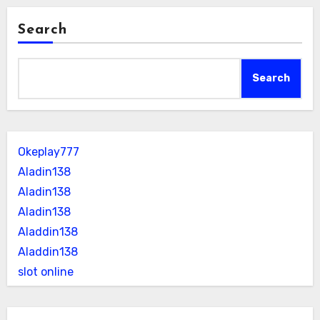
Search
Search
Okeplay777
Aladin138
Aladin138
Aladin138
Aladdin138
Aladdin138
slot online