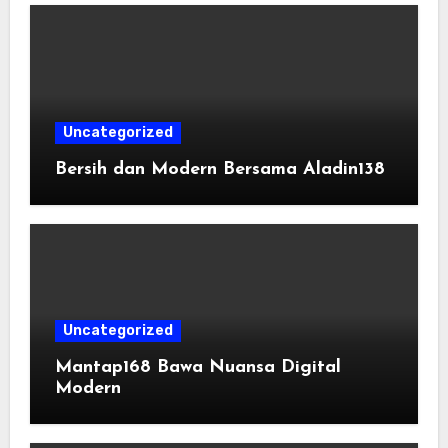
Uncategorized
Bersih dan Modern Bersama Aladin138
Uncategorized
Mantap168 Bawa Nuansa Digital
Modern