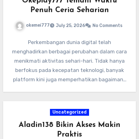
Okeplay777 Temani Waktu
Penuh Ceria Seharian
okemei777
July 25, 2026
No Comments
Perkembangan dunia digital telah
menghadirkan berbagai perubahan dalam cara
menikmati aktivitas sehari-hari. Tidak hanya
berfokus pada kecepatan teknologi, banyak
platform kini juga memperhatikan bagaimana
sebuah tampilan mampu memberikan
pengalaman yang…
Uncategorized
Aladin138 Bikin Akses Makin
Praktis