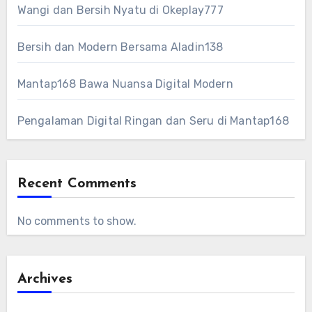
Wangi dan Bersih Nyatu di Okeplay777
Bersih dan Modern Bersama Aladin138
Mantap168 Bawa Nuansa Digital Modern
Pengalaman Digital Ringan dan Seru di Mantap168
Recent Comments
No comments to show.
Archives