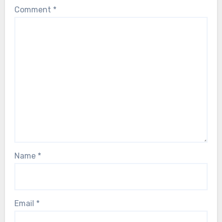
Comment
*
Name
*
Email
*