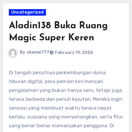
Uncategorized
Aladin138 Buka Ruang
Magic Super Keren
By
okemei777
February 19, 2026
Di tengah pesatnya perkembangan dunia
hiburan digital, para pemain kini mencari
pengalaman yang bukan hanya seru, tetapi juga
terasa berbeda dan penuh kejutan. Mereka ingin
sensasi yang membuat waktu terasa cepat
berlalu, suasana yang menyenangkan, serta fitur
yang benar-benar memanjakan pengguna. Di