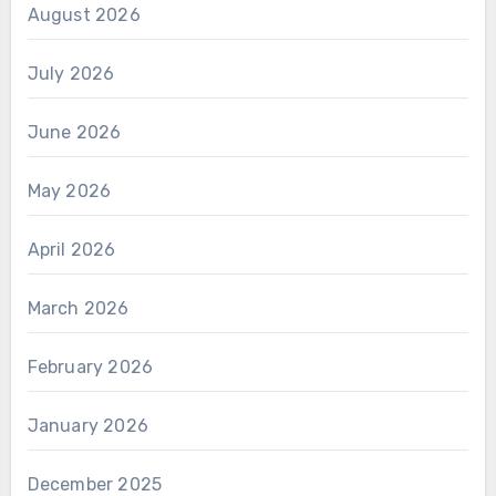
August 2026
July 2026
June 2026
May 2026
April 2026
March 2026
February 2026
January 2026
December 2025