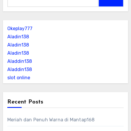
Okeplay777
Aladin138
Aladin138
Aladin138
Aladdin138
Aladdin138
slot online
Recent Posts
Meriah dan Penuh Warna di Mantap168