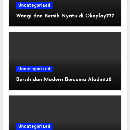
Uncategorized
Wangi dan Bersih Nyatu di Okeplay777
Uncategorized
Bersih dan Modern Bersama Aladin138
Uncategorized