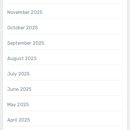
November 2025
October 2025
September 2025
August 2025
July 2025
June 2025
May 2025
April 2025