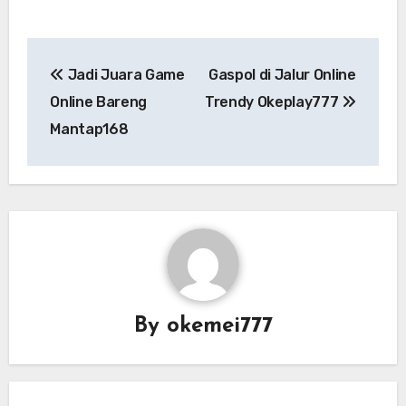
Post
Jadi Juara Game
Gaspol di Jalur Online
navigation
Online Bareng
Trendy Okeplay777
Mantap168
By
okemei777