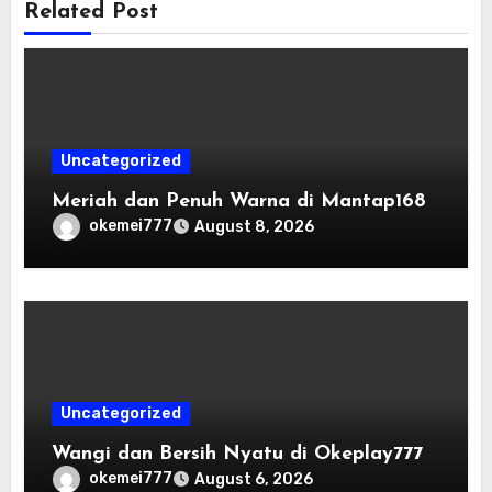
Related Post
Uncategorized
Meriah dan Penuh Warna di Mantap168
okemei777
August 8, 2026
Uncategorized
Wangi dan Bersih Nyatu di Okeplay777
okemei777
August 6, 2026