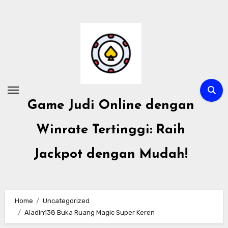
Skip
to
content
Game Judi Online dengan
Winrate Tertinggi: Raih
Jackpot dengan Mudah!
Home
Uncategorized
Aladin138 Buka Ruang Magic Super Keren