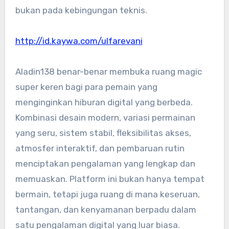
bukan pada kebingungan teknis.
http://id.kaywa.com/ulfarevani
Aladin138 benar-benar membuka ruang magic
super keren bagi para pemain yang
menginginkan hiburan digital yang berbeda.
Kombinasi desain modern, variasi permainan
yang seru, sistem stabil, fleksibilitas akses,
atmosfer interaktif, dan pembaruan rutin
menciptakan pengalaman yang lengkap dan
memuaskan. Platform ini bukan hanya tempat
bermain, tetapi juga ruang di mana keseruan,
tantangan, dan kenyamanan berpadu dalam
satu pengalaman digital yang luar biasa.