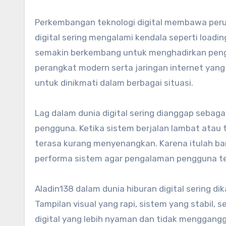
Perkembangan teknologi digital membawa perub
digital sering mengalami kendala seperti loadi
semakin berkembang untuk menghadirkan penga
perangkat modern serta jaringan internet yang 
untuk dinikmati dalam berbagai situasi.
Lag dalam dunia digital sering dianggap seba
pengguna. Ketika sistem berjalan lambat atau 
terasa kurang menyenangkan. Karena itulah ba
performa sistem agar pengalaman pengguna teta
Aladin138 dalam dunia hiburan digital sering d
Tampilan visual yang rapi, sistem yang stabil
digital yang lebih nyaman dan tidak menggangg