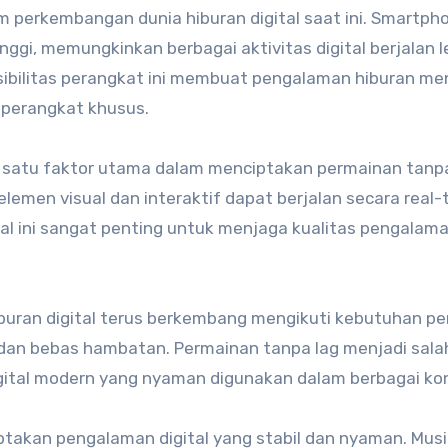
 perkembangan dunia hiburan digital saat ini. Smartph
inggi, memungkinkan berbagai aktivitas digital berjalan l
sibilitas perangkat ini membuat pengalaman hiburan me
 perangkat khusus.
ah satu faktor utama dalam menciptakan permainan tanpa
lemen visual dan interaktif dapat berjalan secara real-
Hal ini sangat penting untuk menjaga kualitas pengalam
uran digital terus berkembang mengikuti kebutuhan p
dan bebas hambatan. Permainan tanpa lag menjadi sala
gital modern yang nyaman digunakan dalam berbagai kon
ptakan pengalaman digital yang stabil dan nyaman. Musi