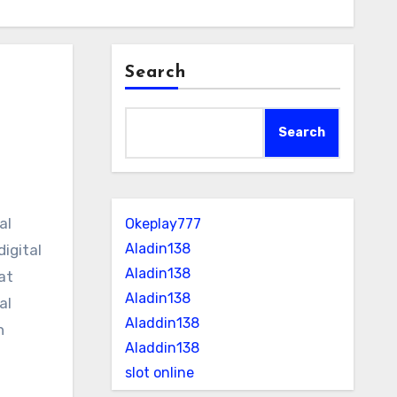
Search
Search
al
Okeplay777
Aladin138
igital
Aladin138
at
Aladin138
al
Aladdin138
n
Aladdin138
slot online