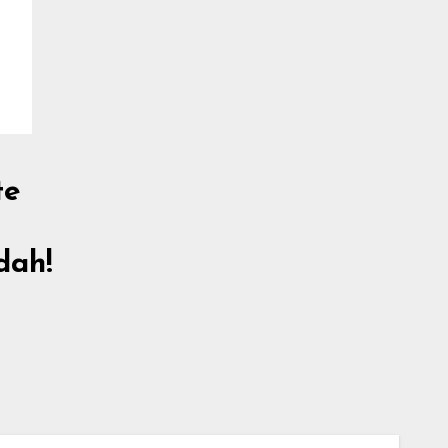
te
dah!