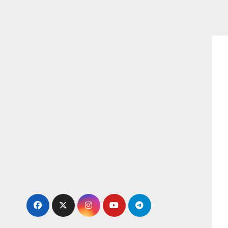
Skip
to
content