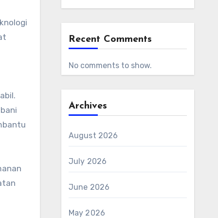
knologi
at
Recent Comments
No comments to show.
bil.
Archives
ebani
embantu
August 2026
July 2026
manan
atan
June 2026
May 2026