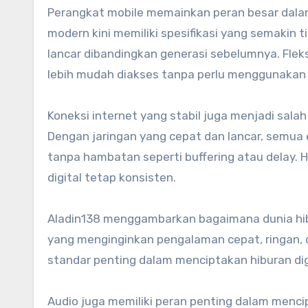
Perangkat mobile memainkan peran besar dalam
modern kini memiliki spesifikasi yang semakin t
lancar dibandingkan generasi sebelumnya. Flek
lebih mudah diakses tanpa perlu menggunakan
Koneksi internet yang stabil juga menjadi sal
Dengan jaringan yang cepat dan lancar, semua e
tanpa hambatan seperti buffering atau delay. 
digital tetap konsisten.
Aladin138 menggambarkan bagaimana dunia hib
yang menginginkan pengalaman cepat, ringan, 
standar penting dalam menciptakan hiburan di
Audio juga memiliki peran penting dalam menci