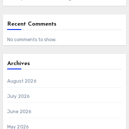
Recent Comments
No comments to show.
Archives
August 2026
July 2026
June 2026
May 2026