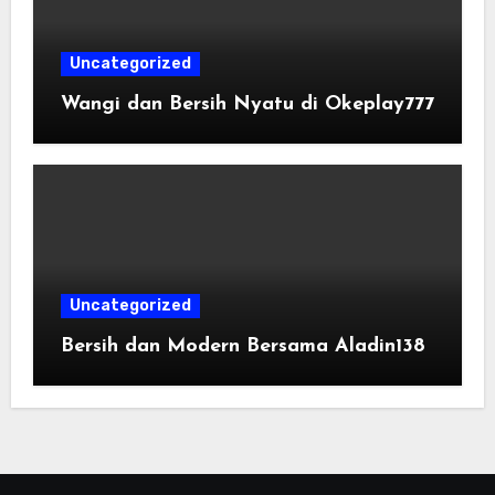
Uncategorized
Wangi dan Bersih Nyatu di Okeplay777
Uncategorized
Bersih dan Modern Bersama Aladin138