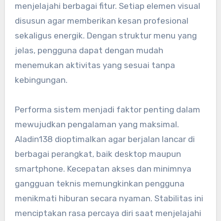
menjelajahi berbagai fitur. Setiap elemen visual
disusun agar memberikan kesan profesional
sekaligus energik. Dengan struktur menu yang
jelas, pengguna dapat dengan mudah
menemukan aktivitas yang sesuai tanpa
kebingungan.
Performa sistem menjadi faktor penting dalam
mewujudkan pengalaman yang maksimal.
Aladin138 dioptimalkan agar berjalan lancar di
berbagai perangkat, baik desktop maupun
smartphone. Kecepatan akses dan minimnya
gangguan teknis memungkinkan pengguna
menikmati hiburan secara nyaman. Stabilitas ini
menciptakan rasa percaya diri saat menjelajahi