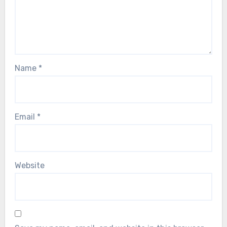
Name
*
Email
*
Website