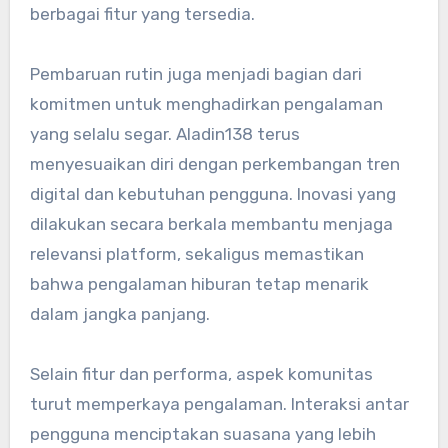
berbagai fitur yang tersedia.
Pembaruan rutin juga menjadi bagian dari
komitmen untuk menghadirkan pengalaman
yang selalu segar. Aladin138 terus
menyesuaikan diri dengan perkembangan tren
digital dan kebutuhan pengguna. Inovasi yang
dilakukan secara berkala membantu menjaga
relevansi platform, sekaligus memastikan
bahwa pengalaman hiburan tetap menarik
dalam jangka panjang.
Selain fitur dan performa, aspek komunitas
turut memperkaya pengalaman. Interaksi antar
pengguna menciptakan suasana yang lebih