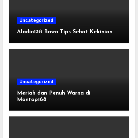
Uncategorized
Aladin138 Bawa Tips Sehat Kekinian
Uncategorized
Meriah dan Penuh Warna di
Mantap168