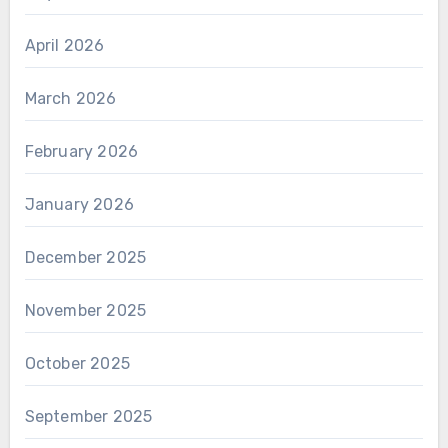
April 2026
March 2026
February 2026
January 2026
December 2025
November 2025
October 2025
September 2025