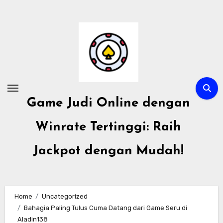
Skip
to
content
Game Judi Online dengan
Winrate Tertinggi: Raih
Jackpot dengan Mudah!
Home
Uncategorized
Bahagia Paling Tulus Cuma Datang dari Game Seru di
Aladin138