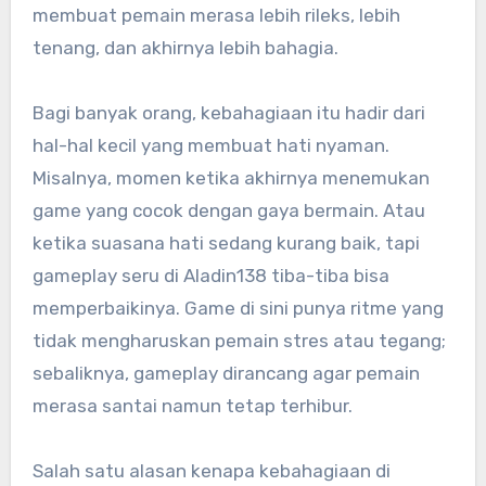
membuat pemain merasa lebih rileks, lebih
tenang, dan akhirnya lebih bahagia.
Bagi banyak orang, kebahagiaan itu hadir dari
hal-hal kecil yang membuat hati nyaman.
Misalnya, momen ketika akhirnya menemukan
game yang cocok dengan gaya bermain. Atau
ketika suasana hati sedang kurang baik, tapi
gameplay seru di Aladin138 tiba-tiba bisa
memperbaikinya. Game di sini punya ritme yang
tidak mengharuskan pemain stres atau tegang;
sebaliknya, gameplay dirancang agar pemain
merasa santai namun tetap terhibur.
Salah satu alasan kenapa kebahagiaan di