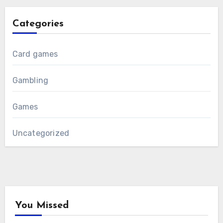
Categories
Card games
Gambling
Games
Uncategorized
You Missed