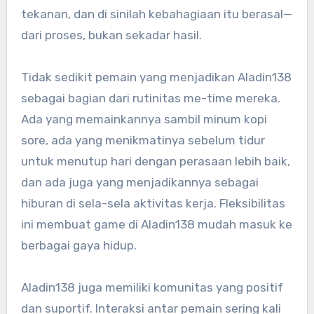
tekanan, dan di sinilah kebahagiaan itu berasal—
dari proses, bukan sekadar hasil.
Tidak sedikit pemain yang menjadikan Aladin138
sebagai bagian dari rutinitas me-time mereka.
Ada yang memainkannya sambil minum kopi
sore, ada yang menikmatinya sebelum tidur
untuk menutup hari dengan perasaan lebih baik,
dan ada juga yang menjadikannya sebagai
hiburan di sela-sela aktivitas kerja. Fleksibilitas
ini membuat game di Aladin138 mudah masuk ke
berbagai gaya hidup.
Aladin138 juga memiliki komunitas yang positif
dan suportif. Interaksi antar pemain sering kali