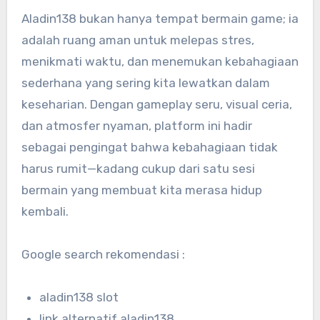
Aladin138 bukan hanya tempat bermain game; ia
adalah ruang aman untuk melepas stres,
menikmati waktu, dan menemukan kebahagiaan
sederhana yang sering kita lewatkan dalam
keseharian. Dengan gameplay seru, visual ceria,
dan atmosfer nyaman, platform ini hadir
sebagai pengingat bahwa kebahagiaan tidak
harus rumit—kadang cukup dari satu sesi
bermain yang membuat kita merasa hidup
kembali.
Google search rekomendasi :
aladin138 slot
link alternatif aladin138