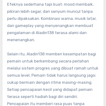
Efeknya sederhana tapi kuat: mood membaik,
pikiran lebih segar, dan senyum muncul tanpa
perlu dipaksakan. Kombinasi warna, musik latar,
dan gameplay yang menyenangkan membuat
pengalaman di Aladin138 terasa alami dan
menenangkan.
Selain itu, Aladin138 memberi kesempatan bagi
pemain untuk berkembang secara perlahan
melalui sistem progres yang dibuat ramah untuk
semua level. Pemain tidak harus langsung jago;
cukup bermain dengan ritme masing-masing.
Setiap pencapaian kecil yang didapat pemain
terasa seperti hadiah bagi diri sendiri.
Pencapaian itu memberi rasa puas tanpa