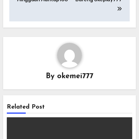
By
okemei777
Related Post