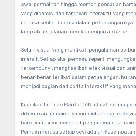
awal permainan hingga momen pencarian harta 
yang dinamis, dan tampilan interaktif yang m
merasa seolah berada dalam petualangan nyata
langkah perjalanan mereka dengan antusias.
Selain visual yang memikat, pengalaman berbur
imersif. Setiap aksi pemain, seperti mengungk
tersembunyi, menghasilkan efek visual dan a
benar-benar terlibat dalam petualangan, buka
menjadi bagian dari cerita interaktif yang men
Keunikan lain dari Mantap168 adalah setiap pet
ditemukan pemain bisa muncul dengan efek vis
baru. Variasi ini membuat pengalaman bermain 
Pemain merasa setiap sesi adalah kesempata