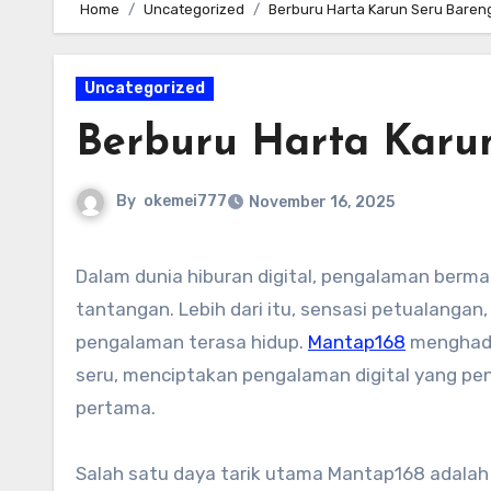
Home
Uncategorized
Berburu Harta Karun Seru Bare
Uncategorized
Berburu Harta Karu
By
okemei777
November 16, 2025
Dalam dunia hiburan digital, pengalaman bermain kini tidak hanya soal interaksi mekanis atau menyelesaikan
tantangan. Lebih dari itu, sensasi petualanga
pengalaman terasa hidup.
Mantap168
menghadi
seru, menciptakan pengalaman digital yang pen
pertama.
Salah satu daya tarik utama Mantap168 adalah 