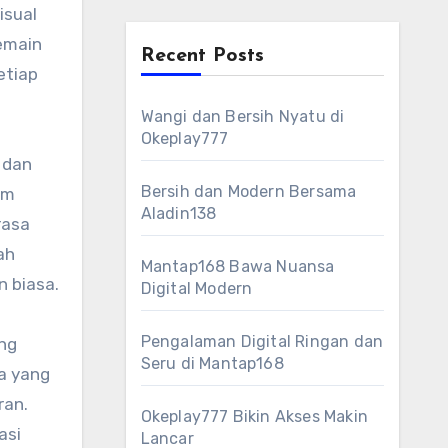
isual
emain
Recent Posts
etiap
Wangi dan Bersih Nyatu di
Okeplay777
 dan
Bersih dan Modern Bersama
em
Aladin138
rasa
ah
Mantap168 Bawa Nuansa
n biasa.
Digital Modern
Pengalaman Digital Ringan dan
ang
Seru di Mantap168
a yang
ran.
Okeplay777 Bikin Akses Makin
asi
Lancar