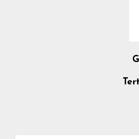
G
Ter