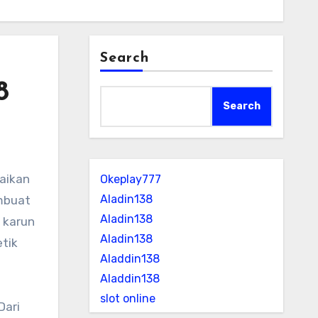
Search
8
Search
Okeplay777
Aladin138
embuat
Aladin138
 karun
Aladin138
tik
Aladdin138
Aladdin138
slot online
Dari