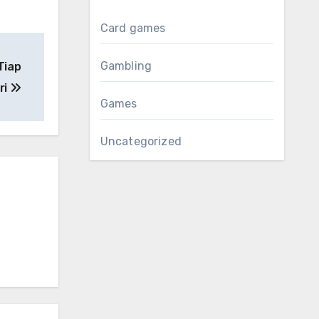
Card games
Gambling
Tiap
ri
Games
Uncategorized