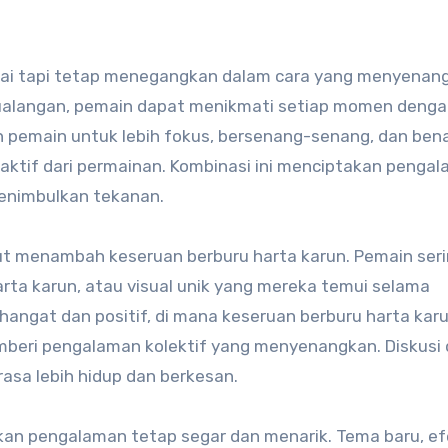
i tapi tetap menegangkan dalam cara yang menyenan
ualangan, pemain dapat menikmati setiap momen deng
n pemain untuk lebih fokus, bersenang-senang, dan ben
raktif dari permainan. Kombinasi ini menciptakan penga
enimbulkan tekanan.
ut menambah keseruan berburu harta karun. Pemain ser
rta karun, atau visual unik yang mereka temui selama
hangat dan positif, di mana keseruan berburu harta karu
emberi pengalaman kolektif yang menyenangkan. Diskusi
asa lebih hidup dan berkesan.
an pengalaman tetap segar dan menarik. Tema baru, ef