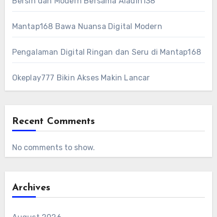
Bersih dan Modern Bersama Aladin138
Mantap168 Bawa Nuansa Digital Modern
Pengalaman Digital Ringan dan Seru di Mantap168
Okeplay777 Bikin Akses Makin Lancar
Recent Comments
No comments to show.
Archives