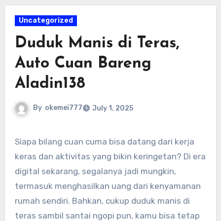
Uncategorized
Duduk Manis di Teras,
Auto Cuan Bareng
Aladin138
By
okemei777
July 1, 2025
Siapa bilang cuan cuma bisa datang dari kerja
keras dan aktivitas yang bikin keringetan? Di era
digital sekarang, segalanya jadi mungkin,
termasuk menghasilkan uang dari kenyamanan
rumah sendiri. Bahkan, cukup duduk manis di
teras sambil santai ngopi pun, kamu bisa tetap