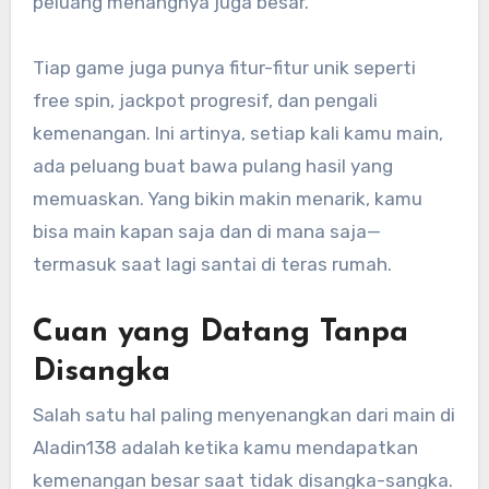
peluang menangnya juga besar.
Tiap game juga punya fitur-fitur unik seperti
free spin, jackpot progresif, dan pengali
kemenangan. Ini artinya, setiap kali kamu main,
ada peluang buat bawa pulang hasil yang
memuaskan. Yang bikin makin menarik, kamu
bisa main kapan saja dan di mana saja—
termasuk saat lagi santai di teras rumah.
Cuan yang Datang Tanpa
Disangka
Salah satu hal paling menyenangkan dari main di
Aladin138 adalah ketika kamu mendapatkan
kemenangan besar saat tidak disangka-sangka.