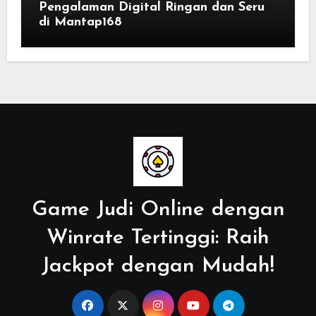
Pengalaman Digital Ringan dan Seru
di Mantap168
Game Judi Online dengan
Winrate Tertinggi: Raih
Jackpot dengan Mudah!