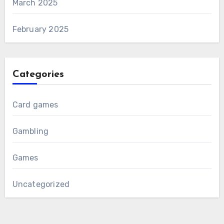
March 2025
February 2025
Categories
Card games
Gambling
Games
Uncategorized