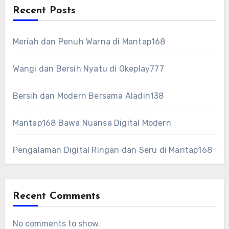
Recent Posts
Meriah dan Penuh Warna di Mantap168
Wangi dan Bersih Nyatu di Okeplay777
Bersih dan Modern Bersama Aladin138
Mantap168 Bawa Nuansa Digital Modern
Pengalaman Digital Ringan dan Seru di Mantap168
Recent Comments
No comments to show.