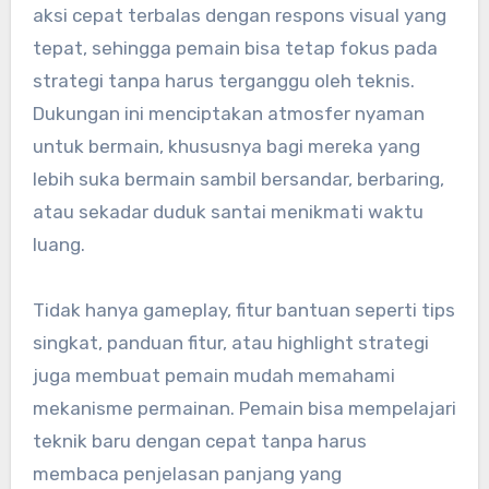
aksi cepat terbalas dengan respons visual yang
tepat, sehingga pemain bisa tetap fokus pada
strategi tanpa harus terganggu oleh teknis.
Dukungan ini menciptakan atmosfer nyaman
untuk bermain, khususnya bagi mereka yang
lebih suka bermain sambil bersandar, berbaring,
atau sekadar duduk santai menikmati waktu
luang.
Tidak hanya gameplay, fitur bantuan seperti tips
singkat, panduan fitur, atau highlight strategi
juga membuat pemain mudah memahami
mekanisme permainan. Pemain bisa mempelajari
teknik baru dengan cepat tanpa harus
membaca penjelasan panjang yang