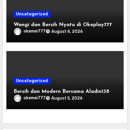
Uncategorized
Wangi dan Bersih Nyatu di Okeplay777
okemei777
August 6, 2026
Uncategorized
Bersih dan Modern Bersama Aladin138
okemei777
August 5, 2026