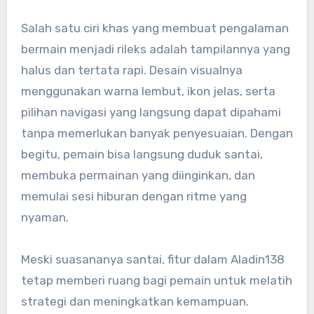
Salah satu ciri khas yang membuat pengalaman
bermain menjadi rileks adalah tampilannya yang
halus dan tertata rapi. Desain visualnya
menggunakan warna lembut, ikon jelas, serta
pilihan navigasi yang langsung dapat dipahami
tanpa memerlukan banyak penyesuaian. Dengan
begitu, pemain bisa langsung duduk santai,
membuka permainan yang diinginkan, dan
memulai sesi hiburan dengan ritme yang
nyaman.
Meski suasananya santai, fitur dalam Aladin138
tetap memberi ruang bagi pemain untuk melatih
strategi dan meningkatkan kemampuan.