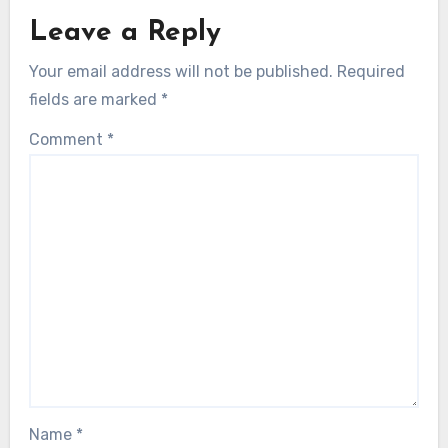
Leave a Reply
Your email address will not be published.
Required
fields are marked
*
Comment
*
Name
*