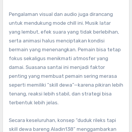
Pengalaman visual dan audio juga dirancang
untuk mendukung mode chill ini. Musik latar
yang lembut, efek suara yang tidak berlebihan,
serta animasi halus menciptakan kondisi
bermain yang menenangkan. Pemain bisa tetap
fokus sekaligus menikmati atmosfer yang
damai. Suasana santai ini menjadi faktor
penting yang membuat pemain sering merasa
seperti memiliki “skill dewa”—karena pikiran lebih
tenang, reaksi lebih stabil, dan strategi bisa
terbentuk lebih jelas.
Secara keseluruhan, konsep “duduk rileks tapi
skill dewa bareng Aladin138” menggambarkan