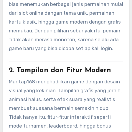
bisa menemukan berbagai jenis permainan mulai
dari slot online dengan tema unik, permainan
kartu klasik, hingga game modern dengan grafis
memukau. Dengan pilihan sebanyak itu, pemain
tidak akan merasa monoton, karena selalu ada
game baru yang bisa dicoba setiap kali login.
2. Tampilan dan Fitur Modern
Mantap168 menghadirkan game dengan desain
visual yang kekinian. Tampilan grafis yang jernih,
animasi halus, serta efek suara yang realistis
membuat suasana bermain semakin hidup.
Tidak hanya itu, fitur-fitur interaktif seperti
mode turnamen, leaderboard, hingga bonus