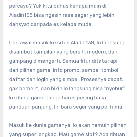
percaya? Yuk kita bahas kenapa main di
Aladin138 bisa ngasih rasa seger yang lebih
dahsyat daripada es kelapa muda.
Dari awal masuk ke situs Aladin138, lo langsung
disambut tampilan yang bersih, modern, dan
gampang dimengerti. Semua fitur ditata rapi,
dari pilihan game, info promo, sampai tombol
daftar dan login yang simpel. Prosesnya cepat,
gak berbelit, dan bikin lo langsung bisa “nyebur”
ke dunia game tanpa harus pusing baca
panduan panjang. Ini baru seger yang pertama.
Masuk ke dunia gamenya, lo akan nemuin pilihan
yang super lengkap. Mau game slot? Ada ribuan