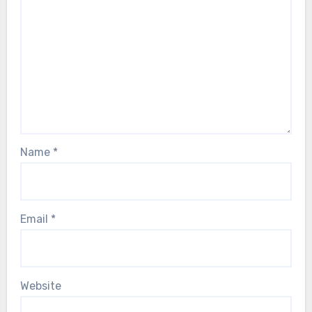
Name
*
Email
*
Website