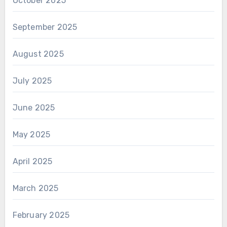
October 2025
September 2025
August 2025
July 2025
June 2025
May 2025
April 2025
March 2025
February 2025