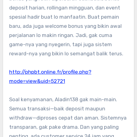
deposit harian, rollingan mingguan, dan event
spesial hadir buat lo manfaatin. Buat pemain
baru, ada juga welcome bonus yang bikin awal
perjalanan lo makin ringan. Jadi, gak cuma
game-nya yang nyegerin, tapi juga sistem
reward-nya yang bikin lo semangat balik terus.
http://phpbt.online.fr/profile.php?
mode=view&uid=52721
Soal kenyamanan, Aladin138 gak main-main.
Semua transaksi—baik deposit maupun
withdraw—diproses cepat dan aman. Sistemnya
transparan, gak pake drama. Dan yang paling
penting, ada customer service 24 jam yang