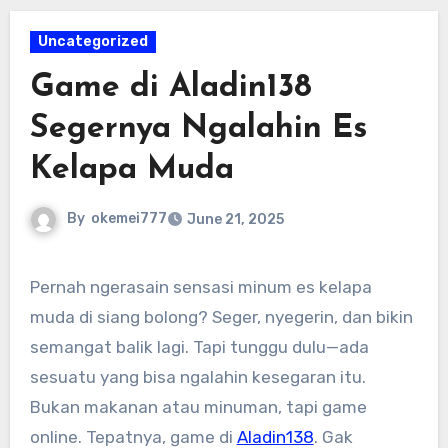
Uncategorized
Game di Aladin138
Segernya Ngalahin Es
Kelapa Muda
By
okemei777
June 21, 2025
Pernah ngerasain sensasi minum es kelapa
muda di siang bolong? Seger, nyegerin, dan bikin
semangat balik lagi. Tapi tunggu dulu—ada
sesuatu yang bisa ngalahin kesegaran itu.
Bukan makanan atau minuman, tapi game
online. Tepatnya, game di
Aladin138
. Gak