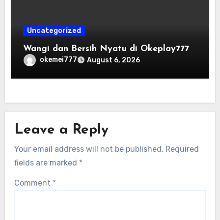
Uncategorized
Wangi dan Bersih Nyatu di Okeplay777
okemei777
August 6, 2026
Leave a Reply
Your email address will not be published.
Required
fields are marked
*
Comment
*