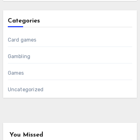
Categories
Card games
Gambling
Games
Uncategorized
You Missed