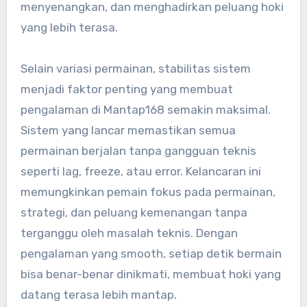
menyenangkan, dan menghadirkan peluang hoki
yang lebih terasa.
Selain variasi permainan, stabilitas sistem
menjadi faktor penting yang membuat
pengalaman di Mantap168 semakin maksimal.
Sistem yang lancar memastikan semua
permainan berjalan tanpa gangguan teknis
seperti lag, freeze, atau error. Kelancaran ini
memungkinkan pemain fokus pada permainan,
strategi, dan peluang kemenangan tanpa
terganggu oleh masalah teknis. Dengan
pengalaman yang smooth, setiap detik bermain
bisa benar-benar dinikmati, membuat hoki yang
datang terasa lebih mantap.