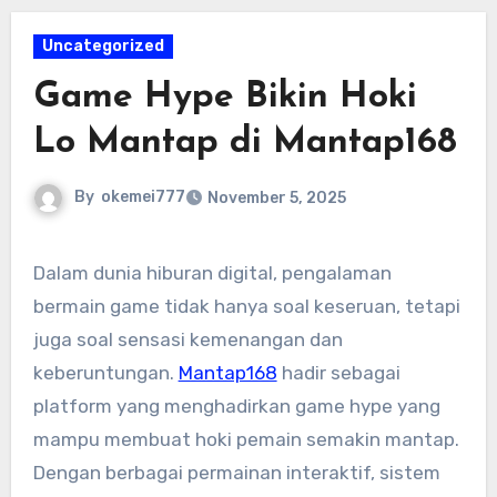
Uncategorized
Game Hype Bikin Hoki
Lo Mantap di Mantap168
By
okemei777
November 5, 2025
Dalam dunia hiburan digital, pengalaman
bermain game tidak hanya soal keseruan, tetapi
juga soal sensasi kemenangan dan
keberuntungan.
Mantap168
hadir sebagai
platform yang menghadirkan game hype yang
mampu membuat hoki pemain semakin mantap.
Dengan berbagai permainan interaktif, sistem