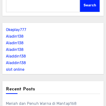
Search
Okeplay777
Aladin138
Aladin138
Aladin138
Aladdin138
Aladdin138
slot online
Recent Posts
Meriah dan Penuh Warna di Mantap168