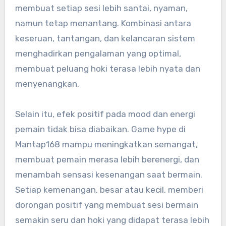
membuat setiap sesi lebih santai, nyaman,
namun tetap menantang. Kombinasi antara
keseruan, tantangan, dan kelancaran sistem
menghadirkan pengalaman yang optimal,
membuat peluang hoki terasa lebih nyata dan
menyenangkan.
Selain itu, efek positif pada mood dan energi
pemain tidak bisa diabaikan. Game hype di
Mantap168 mampu meningkatkan semangat,
membuat pemain merasa lebih berenergi, dan
menambah sensasi kesenangan saat bermain.
Setiap kemenangan, besar atau kecil, memberi
dorongan positif yang membuat sesi bermain
semakin seru dan hoki yang didapat terasa lebih