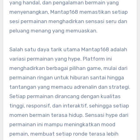
yang handal, dan pengalaman bermain yang
menyenangkan, Mantap168 memastikan setiap
sesi permainan menghadirkan sensasi seru dan
peluang menang yang memuaskan.
Salah satu daya tarik utama Mantap168 adalah
variasi permainan yang hype. Platform ini
menghadirkan berbagai pilihan game, mulai dari
permainan ringan untuk hiburan santai hingga
tantangan yang memacu adrenalin dan strategi.
Setiap permainan dirancang dengan kualitas
tinggi, responsif, dan interaktif, sehingga setiap
momen bermain terasa hidup. Sensasi hype dari
permainan ini mampu meningkatkan mood
pemain, membuat setiap ronde terasa lebih