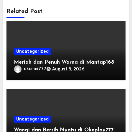
Related Post
Uncategorized
Meriah dan Penuh Warna di Mantap168
okemei777
August 8, 2026
Uncategorized
Wangi dan Bersih Nyatu di Okeplay777