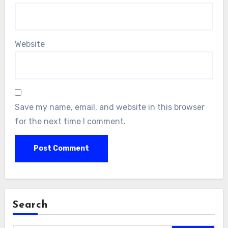
Website
Save my name, email, and website in this browser
for the next time I comment.
Search