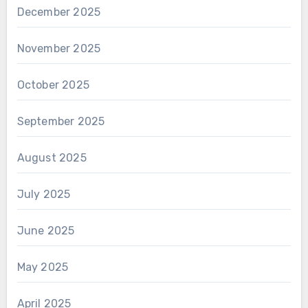
December 2025
November 2025
October 2025
September 2025
August 2025
July 2025
June 2025
May 2025
April 2025