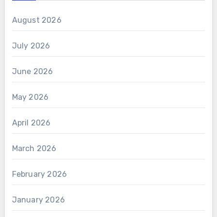
August 2026
July 2026
June 2026
May 2026
April 2026
March 2026
February 2026
January 2026