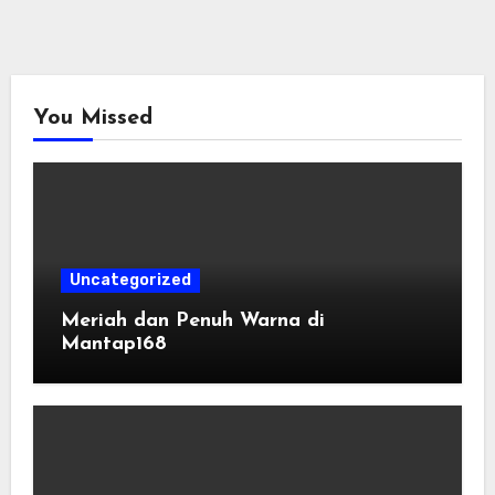
You Missed
Uncategorized
Meriah dan Penuh Warna di
Mantap168