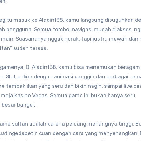
en.
egitu masuk ke Aladin138, kamu langsung disuguhkan d
mah pengguna. Semua tombol navigasi mudah diakses, n
i main. Suasananya nggak norak, tapi justru mewah dan
ltan” sudah terasa.
si gamenya. Di Aladin138, kamu bisa menemukan beragam 
an. Slot online dengan animasi canggih dan berbagai tem
e tembak ikan yang seru dan bikin nagih, sampai live ca
i meja kasino Vegas. Semua game ini bukan hanya seru
g besar banget.
game sultan adalah karena peluang menangnya tinggi. B
 buat ngedapetin cuan dengan cara yang menyenangkan.