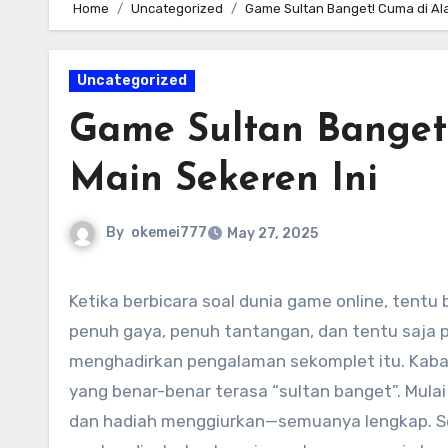
Home
Uncategorized
Game Sultan Banget! Cuma di Ala
Uncategorized
Game Sultan Banget!
Main Sekeren Ini
By
okemei777
May 27, 2025
Ketika berbicara soal dunia game online, tentu banyak yang ingin merasakan sensasi bermain seperti sultan:
penuh gaya, penuh tantangan, dan tentu saja p
menghadirkan pengalaman sekomplet itu. Kaba
yang benar-benar terasa “sultan banget”. Mulai 
dan hadiah menggiurkan—semuanya lengkap. Se