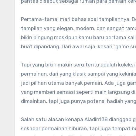
pantas disebut sebagai rumah para pemain ker
Pertama-tama, mari bahas soal tampilannya. B
tampilan yang elegan, modern, dan sangat ra
bikin bingung meskipun kamu baru pertama kal
buat dipandang. Dari awal saja, kesan “game su
Tapi yang bikin makin seru tentu adalah kolek
permainan, dari yang klasik sampai yang kekini
jadi pilihan utama banyak pemain. Ada juga gam
yang memberi sensasi seperti main langsung d
dimainkan, tapi juga punya potensi hadiah yan
Salah satu alasan kenapa Aladin138 dianggap 
sekadar permainan hiburan, tapi juga tempat