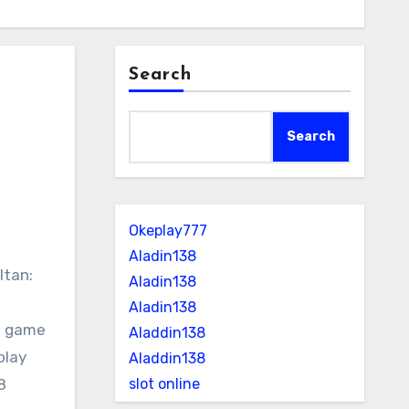
Search
Search
Okeplay777
Aladin138
Aladin138
Aladin138
n game
Aladdin138
play
Aladdin138
8
slot online