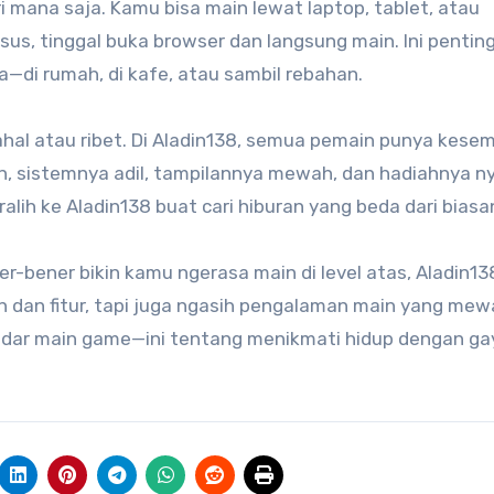
i mana saja. Kamu bisa main lewat laptop, tablet, atau
us, tinggal buka browser dan langsung main. Ini pentin
a—di rumah, di kafe, atau sambil rebahan.
ahal atau ribet. Di Aladin138, semua pemain punya kese
, sistemnya adil, tampilannya mewah, dan hadiahnya ny
lih ke Aladin138 buat cari hiburan yang beda dari biasa
r-bener bikin kamu ngerasa main di level atas, Aladin13
 dan fitur, tapi juga ngasih pengalaman main yang mew
kadar main game—ini tentang menikmati hidup dengan ga