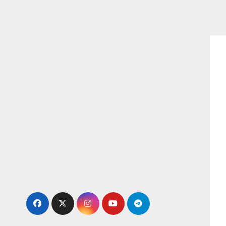
Skip
to
content