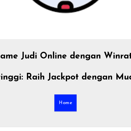
ame Judi Online dengan Winra
tinggi: Raih Jackpot dengan Mu
Home