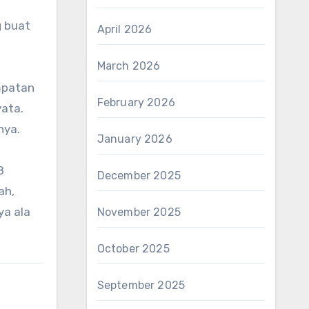
g buat
April 2026
March 2026
mpatan
February 2026
ata.
nya.
January 2026
8
December 2025
ah,
ya ala
November 2025
October 2025
September 2025