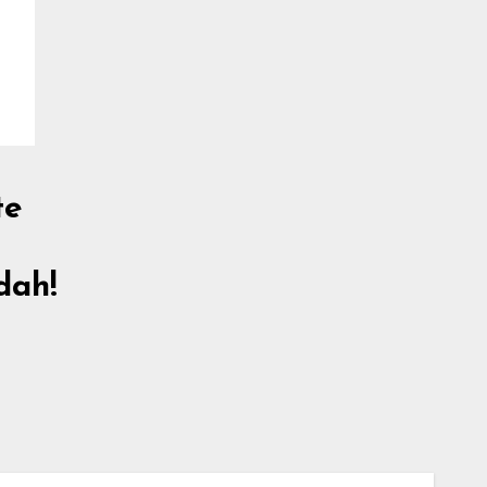
te
dah!