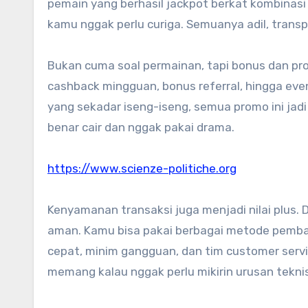
pemain yang berhasil jackpot berkat kombinasi h
kamu nggak perlu curiga. Semuanya adil, transp
Bukan cuma soal permainan, tapi bonus dan pro
cashback mingguan, bonus referral, hingga eve
yang sekadar iseng-iseng, semua promo ini jad
benar cair dan nggak pakai drama.
https://www.scienze-politiche.org
Kenyamanan transaksi juga menjadi nilai plus. 
aman. Kamu bisa pakai berbagai metode pembaya
cepat, minim gangguan, dan tim customer servi
memang kalau nggak perlu mikirin urusan teknis