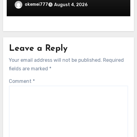
okemei777
August 4, 2026
Leave a Reply
Your email address will not be published.
Required
fields are marked
*
Comment
*