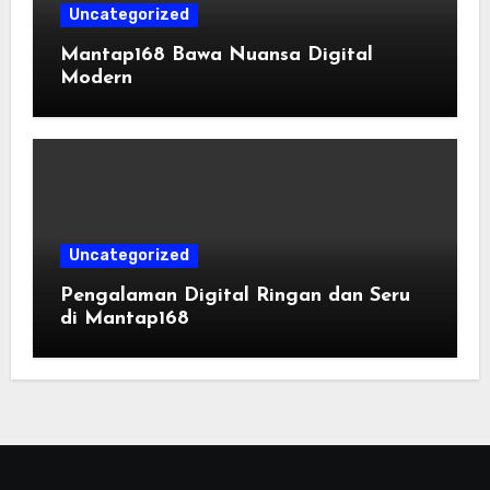
Uncategorized
Mantap168 Bawa Nuansa Digital
Modern
Uncategorized
Pengalaman Digital Ringan dan Seru
di Mantap168