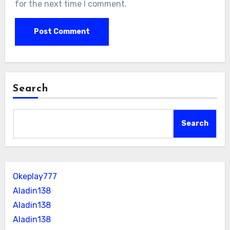
for the next time I comment.
Search
Search
Okeplay777
Aladin138
Aladin138
Aladin138