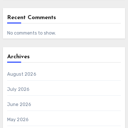
Recent Comments
No comments to show.
Archives
August 2026
July 2026
June 2026
May 2026