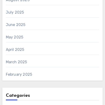
July 2025
June 2025
May 2025
April 2025
March 2025
February 2025
Categories