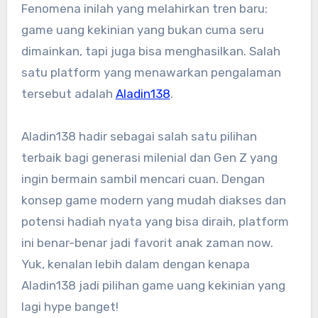
Fenomena inilah yang melahirkan tren baru:
game uang kekinian yang bukan cuma seru
dimainkan, tapi juga bisa menghasilkan. Salah
satu platform yang menawarkan pengalaman
tersebut adalah
Aladin138
.
Aladin138 hadir sebagai salah satu pilihan
terbaik bagi generasi milenial dan Gen Z yang
ingin bermain sambil mencari cuan. Dengan
konsep game modern yang mudah diakses dan
potensi hadiah nyata yang bisa diraih, platform
ini benar-benar jadi favorit anak zaman now.
Yuk, kenalan lebih dalam dengan kenapa
Aladin138 jadi pilihan game uang kekinian yang
lagi hype banget!