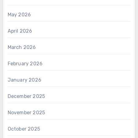
May 2026
April 2026
March 2026
February 2026
January 2026
December 2025
November 2025
October 2025