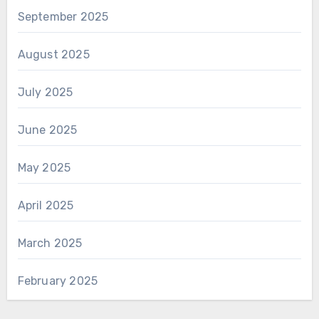
September 2025
August 2025
July 2025
June 2025
May 2025
April 2025
March 2025
February 2025