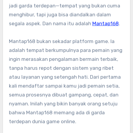
jadi garda terdepan—tempat yang bukan cuma
menghibur, tapi juga bisa diandalkan dalam
segala aspek. Dan nama itu adalah
Mantap168
.
Mantap168 bukan sekadar platform game. Ia
adalah tempat berkumpulnya para pemain yang
ingin merasakan pengalaman bermain terbaik,
tanpa harus repot dengan sistem yang ribet
atau layanan yang setengah hati. Dari pertama
kali mendaftar sampai kamu jadi pemain setia,
semua prosesnya dibuat gampang, cepat, dan
nyaman. Inilah yang bikin banyak orang setuju
bahwa Mantap168 memang ada di garda
terdepan dunia game online.