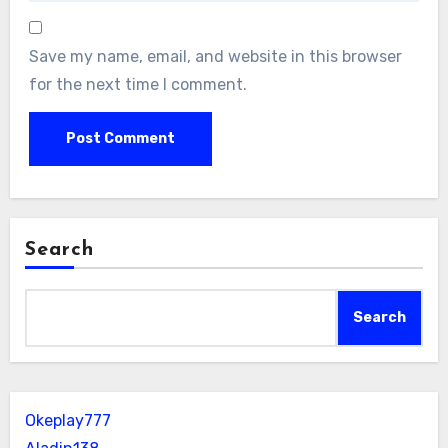
Save my name, email, and website in this browser
for the next time I comment.
Search
Search
Okeplay777