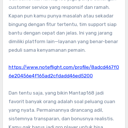
customer service yang responsif dan ramah.
Kapan pun kamu punya masalah atau sekadar
bingung dengan fitur tertentu, tim support siap
bantu dengan cepat dan jelas. Ini yang jarang
dimiliki platform lain—layanan yang benar-benar
peduli sama kenyamanan pemain.
https://www.noteflight.com/profile/8adcd467f0
6e20456e4f165ad2cfdadd46ed5200
Dan tentu saja, yang bikin Mantap168 jadi
favorit banyak orang adalah soal peluang cuan
yang nyata. Permainannya dirancang adil,
sistemnya transparan, dan bonusnya realistis.
Kamu gak harus jadi pro player untuk bisa