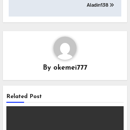
Aladin138
By
okemei777
Related Post