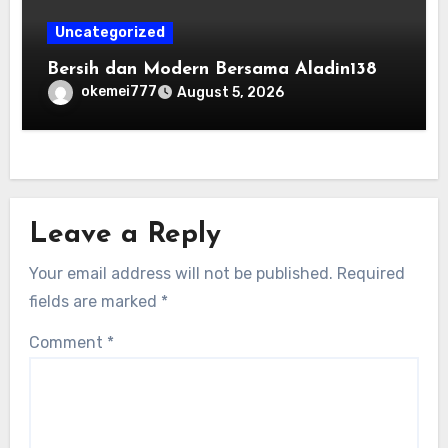
Uncategorized
Bersih dan Modern Bersama Aladin138
okemei777
August 5, 2026
Leave a Reply
Your email address will not be published.
Required
fields are marked
*
Comment
*