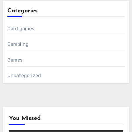
Categories
Card games
Gambling
Games
Uncategorized
You Missed