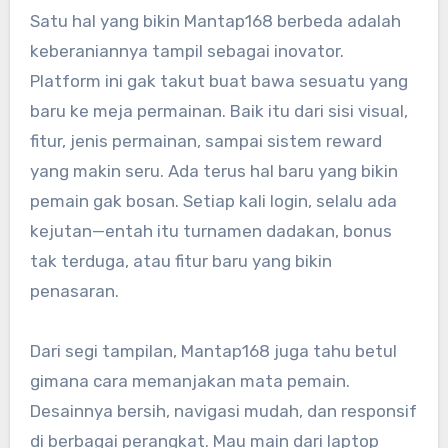
Satu hal yang bikin Mantap168 berbeda adalah
keberaniannya tampil sebagai inovator.
Platform ini gak takut buat bawa sesuatu yang
baru ke meja permainan. Baik itu dari sisi visual,
fitur, jenis permainan, sampai sistem reward
yang makin seru. Ada terus hal baru yang bikin
pemain gak bosan. Setiap kali login, selalu ada
kejutan—entah itu turnamen dadakan, bonus
tak terduga, atau fitur baru yang bikin
penasaran.
Dari segi tampilan, Mantap168 juga tahu betul
gimana cara memanjakan mata pemain.
Desainnya bersih, navigasi mudah, dan responsif
di berbagai perangkat. Mau main dari laptop