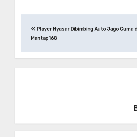
Post
Player Nyasar Dibimbing Auto Jago Cuma d
navigation
Mantap168