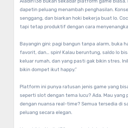
Aladin138 bukan sekadar platform game biasa. Di
dapetin peluang menambah penghasilan. Konsep
senggang, dan biarkan hoki bekerja buat lo. Co
tapi tetap produktif dengan cara menyenangka
Bayangin gini: pagi bangun tanpa alarm, buka h
favorit, dan… spin! Kalau beruntung, saldo lo 
keluar rumah, dan yang pasti gak bikin stres. In
bikin dompet ikut happy.”
Platform ini punya ratusan jenis game yang bi
seperti slot dengan tema lucu? Ada. Mau yang 
dengan nuansa real-time? Semua tersedia di s
peluang secara elegan.