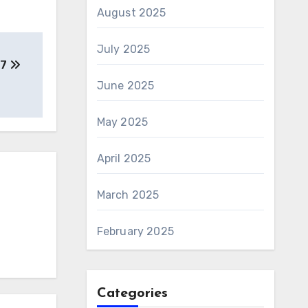
August 2025
July 2025
77
June 2025
May 2025
April 2025
March 2025
February 2025
Categories