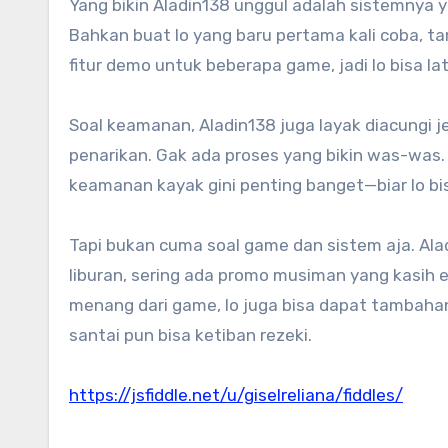
Yang bikin Aladin138 unggul adalah sistemnya ya
Bahkan buat lo yang baru pertama kali coba, ta
fitur demo untuk beberapa game, jadi lo bisa lat
Soal keamanan, Aladin138 juga layak diacungi j
penarikan. Gak ada proses yang bikin was-was. 
keamanan kayak gini penting banget—biar lo bis
Tapi bukan cuma soal game dan sistem aja. Ala
liburan, sering ada promo musiman yang kasih e
menang dari game, lo juga bisa dapat tambahan 
santai pun bisa ketiban rezeki.
https://jsfiddle.net/u/giselreliana/fiddles/