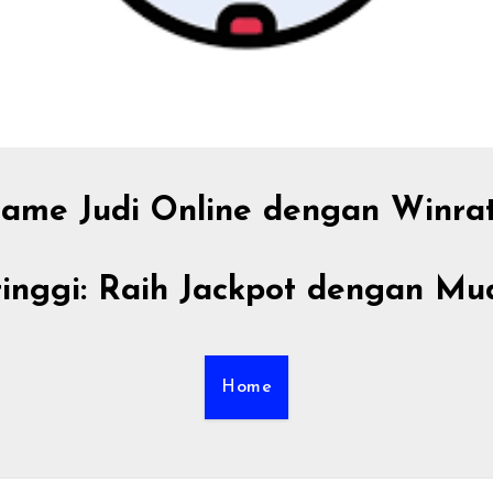
ame Judi Online dengan Winra
tinggi: Raih Jackpot dengan Mu
Home