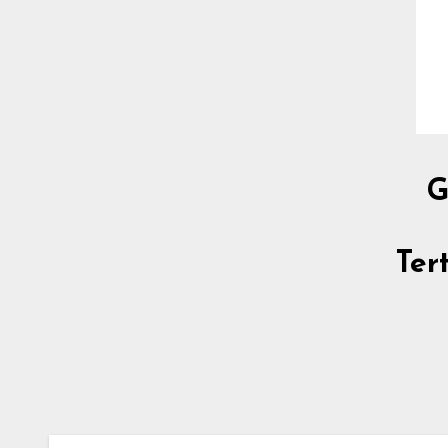
G
Ter