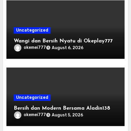
Uncategorized
Wangi dan Bersih Nyatu di Okeplay777
okemei777
August 6, 2026
Uncategorized
Bersih dan Modern Bersama Aladin138
okemei777
August 5, 2026