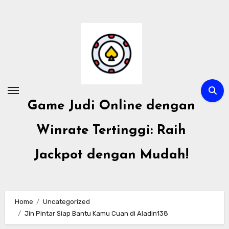
Skip
to
content
Game Judi Online dengan
Winrate Tertinggi: Raih
Jackpot dengan Mudah!
Home
Uncategorized
Jin Pintar Siap Bantu Kamu Cuan di Aladin138