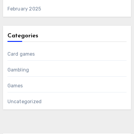
February 2025
Categories
Card games
Gambling
Games
Uncategorized