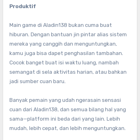
Produktif
Main game di Aladin138 bukan cuma buat
hiburan. Dengan bantuan jin pintar alias sistem
mereka yang canggih dan menguntungkan,
kamu juga bisa dapet penghasilan tambahan.
Cocok banget buat isi waktu luang, nambah
semangat di sela aktivitas harian, atau bahkan
jadi sumber cuan baru.
Banyak pemain yang udah ngerasain sensasi
cuan dari Aladin138, dan semua bilang hal yang
sama—platform ini beda dari yang lain. Lebih
mudah, lebih cepat, dan lebih menguntungkan.