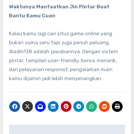
Waktunya Manfaatkan Jin Pintar Buat
Bantu Kamu Cuan
Kalau kamu lagi cari situs game online yang
bukan cuma seru tapi juga penuh peluang,
Aladin138 adalah jawabannya. Dengan sistem
pintar, tampilan user-friendly, bonus menarik,
dan pelayanan responsif, pengalaman main
kamu dijamin jadi lebih menyenangkan.
Post