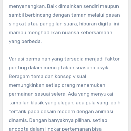
menyenangkan. Baik dimainkan sendiri maupun
sambil berbincang dengan teman melalui pesan
singkat atau panggilan suara, hiburan digital ini
mampu menghadirkan nuansa kebersamaan
yang berbeda.
Variasi permainan yang tersedia menjadi faktor
penting dalam menciptakan suasana asyik.
Beragam tema dan konsep visual
memungkinkan setiap orang menemukan
permainan sesuai selera. Ada yang menyukai
tampilan klasik yang elegan, ada pula yang lebih
tertarik pada desain modern dengan animasi
dinamis. Dengan banyaknya pilihan, setiap
anggota dalam lingkar pertemanan bisa