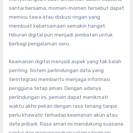
santai bersama, momen-momen tersebut dapat
memicu tawa atau diskusi ringan yang
membuat kebersamaan semakin hangat.
Hiburan digital pun menjadi jembatan untuk
berbagi pengalaman seru.
Keamanan digital menjadi aspek yang tak kalah
penting. Sistem perlindungan data yang
terintegrasi membantu menjaga informasi
pengguna tetap aman. Dengan adanya
perlindungan ini, pemain dapat menikmati
waktu akhir pekan dengan rasa tenang tanpa
perlu khawatir terhadap keamanan akun atau
data pribadi. Rasa aman ini mendukung suasana
santai dan menyenangkan selama bermain.