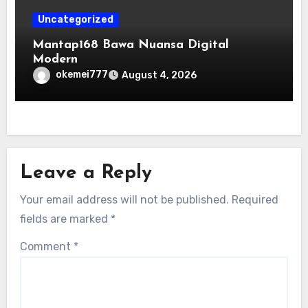
Uncategorized
Mantap168 Bawa Nuansa Digital
Modern
okemei777
August 4, 2026
Leave a Reply
Your email address will not be published.
Required
fields are marked
*
Comment
*