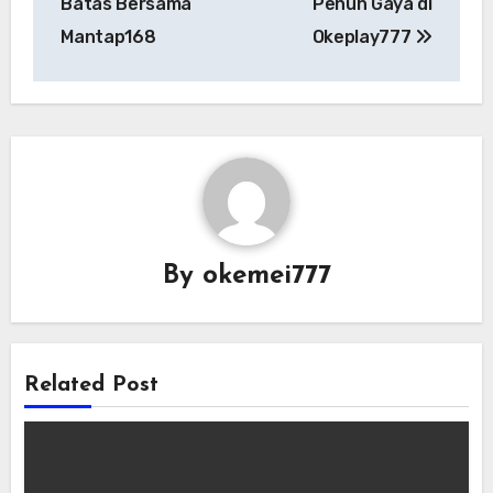
Batas Bersama
Penuh Gaya di
Mantap168
Okeplay777
By
okemei777
Related Post