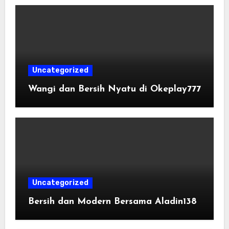
Uncategorized
Wangi dan Bersih Nyatu di Okeplay777
Uncategorized
Bersih dan Modern Bersama Aladin138