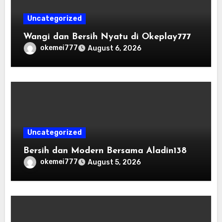
Uncategorized
Wangi dan Bersih Nyatu di Okeplay777
okemei777
August 6, 2026
Uncategorized
Bersih dan Modern Bersama Aladin138
okemei777
August 5, 2026