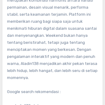
merupakan kombinasi harmonis antara variasi
permainan, desain visual menarik, performa
stabil, serta keamanan terjamin. Platform ini
memberikan ruang bagi siapa saja untuk
menikmati hiburan digital dalam suasana santai
dan menyenangkan. Weekend bukan hanya
tentang beristirahat, tetapi juga tentang
menciptakan momen yang berkesan. Dengan
pengalaman interaktif yang modern dan penuh
warna, Aladin138 menjadikan akhir pekan terasa
lebih hidup, lebih hangat, dan lebih seru di setiap
momennya.
Google search rekomendasi :