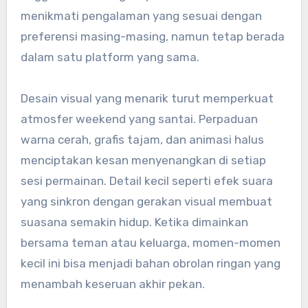
menikmati pengalaman yang sesuai dengan
preferensi masing-masing, namun tetap berada
dalam satu platform yang sama.
Desain visual yang menarik turut memperkuat
atmosfer weekend yang santai. Perpaduan
warna cerah, grafis tajam, dan animasi halus
menciptakan kesan menyenangkan di setiap
sesi permainan. Detail kecil seperti efek suara
yang sinkron dengan gerakan visual membuat
suasana semakin hidup. Ketika dimainkan
bersama teman atau keluarga, momen-momen
kecil ini bisa menjadi bahan obrolan ringan yang
menambah keseruan akhir pekan.