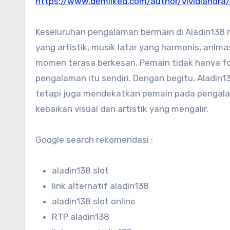
https://www.demilked.com/author/vividiandra/
Keseluruhan pengalaman bermain di Aladin138 
yang artistik, musik latar yang harmonis, anim
momen terasa berkesan. Pemain tidak hanya f
pengalaman itu sendiri. Dengan begitu, Aladin
tetapi juga mendekatkan pemain pada pengalama
kebaikan visual dan artistik yang mengalir.
Google search rekomendasi :
aladin138 slot
link alternatif aladin138
aladin138 slot online
RTP aladin138