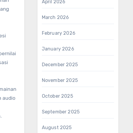
April 2026
dang
March 2026
February 2026
esi
January 2026
ernilai
sasi
December 2025
November 2025
rmainan
October 2025
n audio
September 2025
.
August 2025