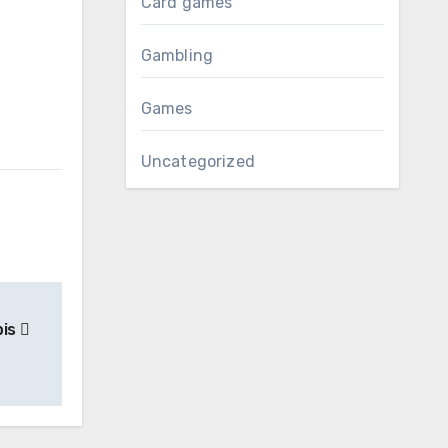
Card games
Gambling
Games
Uncategorized
bis