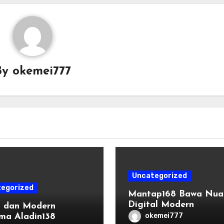
By
okemei777
Uncategorized
egorized
Mantap168 Bawa Nua
Digital Modern
h dan Modern
okemei777
ma Aladin138