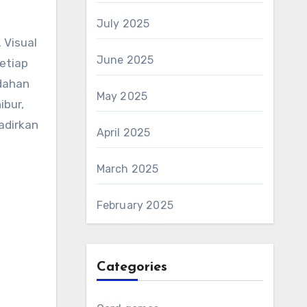
July 2025
 Visual
June 2025
setiap
dahan
May 2025
ibur,
adirkan
April 2025
March 2025
February 2025
Categories