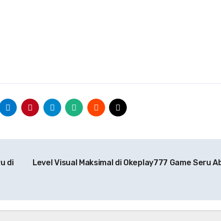
u di
Level Visual Maksimal di Okeplay777 Game Seru A