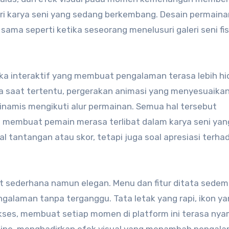
ri karya seni yang sedang berkembang. Desain permaina
sama seperti ketika seseorang menelusuri galeri seni fis
ka interaktif yang membuat pengalaman terasa lebih hi
a saat tertentu, pergerakan animasi yang menyesuaikan
dinamis mengikuti alur permainan. Semua hal tersebut
 membuat pemain merasa terlibat dalam karya seni yan
l tantangan atau skor, tetapi juga soal apresiasi terha
uat sederhana namun elegan. Menu dan fitur ditata sedem
ngalaman tanpa terganggu. Tata letak yang rapi, ikon y
iakses, membuat setiap momen di platform ini terasa ny
ga swipe, menghadirkan efek visual yang menambah pengal