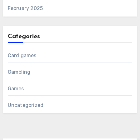
February 2025
Categories
Card games
Gambling
Games
Uncategorized