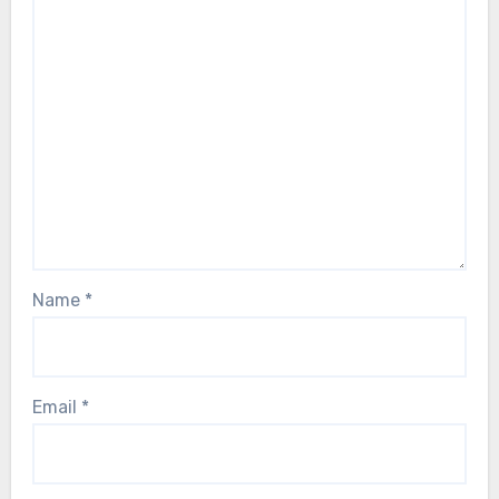
Name
*
Email
*