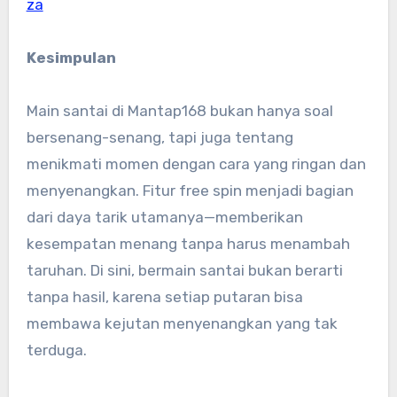
za
Kesimpulan
Main santai di Mantap168 bukan hanya soal
bersenang-senang, tapi juga tentang
menikmati momen dengan cara yang ringan dan
menyenangkan. Fitur free spin menjadi bagian
dari daya tarik utamanya—memberikan
kesempatan menang tanpa harus menambah
taruhan. Di sini, bermain santai bukan berarti
tanpa hasil, karena setiap putaran bisa
membawa kejutan menyenangkan yang tak
terduga.