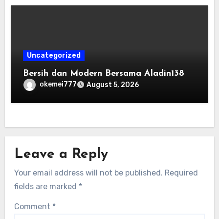
Uncategorized
Bersih dan Modern Bersama Aladin138
okemei777
August 5, 2026
Leave a Reply
Your email address will not be published.
Required
fields are marked
*
Comment
*