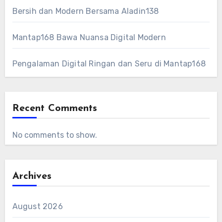
Bersih dan Modern Bersama Aladin138
Mantap168 Bawa Nuansa Digital Modern
Pengalaman Digital Ringan dan Seru di Mantap168
Recent Comments
No comments to show.
Archives
August 2026