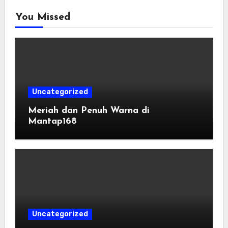
You Missed
Uncategorized
Meriah dan Penuh Warna di
Mantap168
Uncategorized