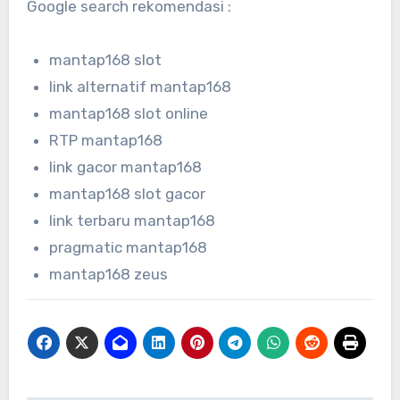
Google search rekomendasi :
mantap168 slot
link alternatif mantap168
mantap168 slot online
RTP mantap168
link gacor mantap168
mantap168 slot gacor
link terbaru mantap168
pragmatic mantap168
mantap168 zeus