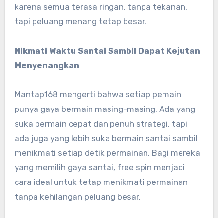
karena semua terasa ringan, tanpa tekanan,
tapi peluang menang tetap besar.
Nikmati Waktu Santai Sambil Dapat Kejutan
Menyenangkan
Mantap168 mengerti bahwa setiap pemain
punya gaya bermain masing-masing. Ada yang
suka bermain cepat dan penuh strategi, tapi
ada juga yang lebih suka bermain santai sambil
menikmati setiap detik permainan. Bagi mereka
yang memilih gaya santai, free spin menjadi
cara ideal untuk tetap menikmati permainan
tanpa kehilangan peluang besar.