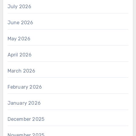
July 2026
June 2026
May 2026
April 2026
March 2026
February 2026
January 2026
December 2025
November 2025