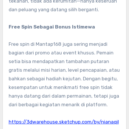
tekanan, tidak ada kerumitan—hanya keseruan
dan peluang yang datang silih berganti.
Free Spin Sebagai Bonus Istimewa
Free spin di Mantap168 juga sering menjadi
bagian dari promo atau event khusus. Pemain
setia bisa mendapatkan tambahan putaran
gratis melalui misi harian, level pencapaian, atau
bahkan sebagai hadiah kejutan. Dengan begitu,
kesempatan untuk menikmati free spin tidak
hanya datang dari dalam permainan, tetapi juga
dari berbagai kegiatan menarik di platform.
https://3dwarehouse.sketchup.com/by/nianaqil