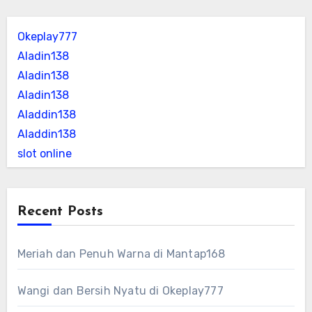
Okeplay777
Aladin138
Aladin138
Aladin138
Aladdin138
Aladdin138
slot online
Recent Posts
Meriah dan Penuh Warna di Mantap168
Wangi dan Bersih Nyatu di Okeplay777