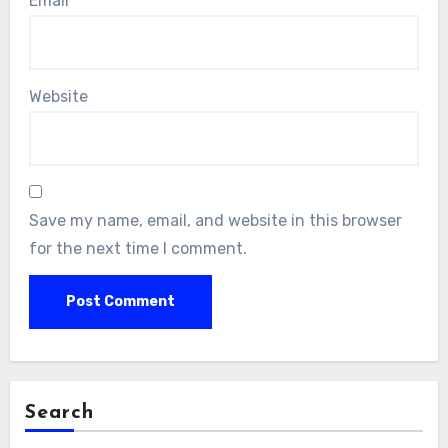
Email
*
Website
Save my name, email, and website in this browser
for the next time I comment.
Search