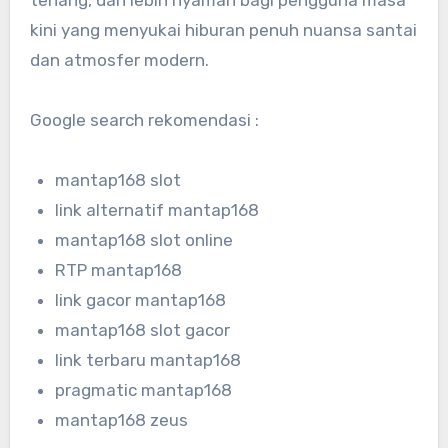
tenang, dan lebih nyaman bagi pengguna masa
kini yang menyukai hiburan penuh nuansa santai
dan atmosfer modern.
Google search rekomendasi :
mantap168 slot
link alternatif mantap168
mantap168 slot online
RTP mantap168
link gacor mantap168
mantap168 slot gacor
link terbaru mantap168
pragmatic mantap168
mantap168 zeus