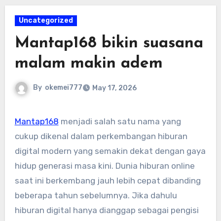
Uncategorized
Mantap168 bikin suasana
malam makin adem
By
okemei777
May 17, 2026
Mantap168
menjadi salah satu nama yang
cukup dikenal dalam perkembangan hiburan
digital modern yang semakin dekat dengan gaya
hidup generasi masa kini. Dunia hiburan online
saat ini berkembang jauh lebih cepat dibanding
beberapa tahun sebelumnya. Jika dahulu
hiburan digital hanya dianggap sebagai pengisi