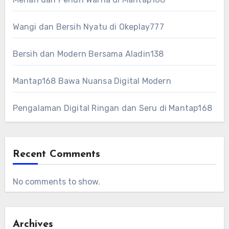
Wangi dan Bersih Nyatu di Okeplay777
Bersih dan Modern Bersama Aladin138
Mantap168 Bawa Nuansa Digital Modern
Pengalaman Digital Ringan dan Seru di Mantap168
Recent Comments
No comments to show.
Archives