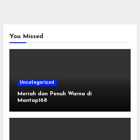
You Missed
Uncategorized
Meriah dan Penuh Warna di
Mantap168