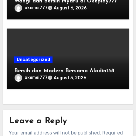
Wangi dan Bersih Nyatu di Okeplay777
okemei777
August 6, 2026
Uncategorized
Bersih dan Modern Bersama Aladin138
okemei777
August 5, 2026
Leave a Reply
Your email address will not be published.
Required