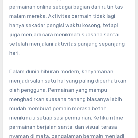
permainan online sebagai bagian dari rutinitas
malam mereka. Aktivitas bermain tidak lagi
hanya sekadar pengisi waktu kosong, tetapi
juga menjadi cara menikmati suasana santai
setelah menjalani aktivitas panjang sepanjang
hari.
Dalam dunia hiburan modern, kenyamanan
menjadi salah satu hal yang paling diperhatikan
oleh pengguna. Permainan yang mampu
menghadirkan suasana tenang biasanya lebih
mudah membuat pemain merasa betah
menikmati setiap sesi permainan. Ketika ritme
permainan berjalan santai dan visual terasa
nyaman di mata, pengalaman bermain menjadi