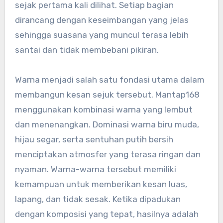
sejak pertama kali dilihat. Setiap bagian
dirancang dengan keseimbangan yang jelas
sehingga suasana yang muncul terasa lebih
santai dan tidak membebani pikiran.
Warna menjadi salah satu fondasi utama dalam
membangun kesan sejuk tersebut. Mantap168
menggunakan kombinasi warna yang lembut
dan menenangkan. Dominasi warna biru muda,
hijau segar, serta sentuhan putih bersih
menciptakan atmosfer yang terasa ringan dan
nyaman. Warna-warna tersebut memiliki
kemampuan untuk memberikan kesan luas,
lapang, dan tidak sesak. Ketika dipadukan
dengan komposisi yang tepat, hasilnya adalah