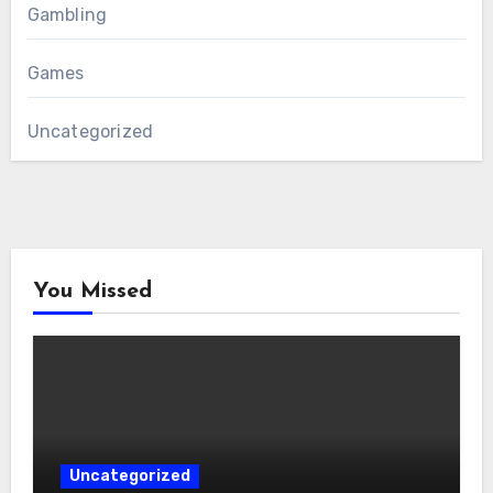
Gambling
Games
Uncategorized
You Missed
Uncategorized