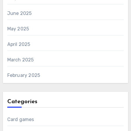
June 2025
May 2025
April 2025
March 2025
February 2025
Categories
Card games