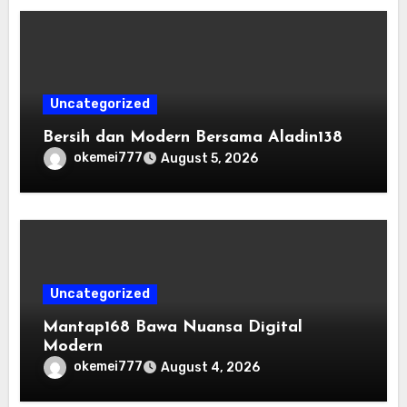
Uncategorized
Bersih dan Modern Bersama Aladin138
okemei777
August 5, 2026
Uncategorized
Mantap168 Bawa Nuansa Digital
Modern
okemei777
August 4, 2026