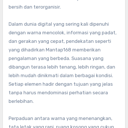
bersih dan terorganisir.
Dalam dunia digital yang sering kali dipenuhi
dengan warna mencolok, informasi yang padat,
dan gerakan yang cepat, pendekatan seperti
yang dihadirkan Mantap168 memberikan
pengalaman yang berbeda. Suasana yang
dibangun terasa lebih tenang, lebih ringan, dan
lebih mudah dinikmati dalam berbagai kondisi.
Setiap elemen hadir dengan tujuan yang jelas
tanpa harus mendominasi perhatian secara
berlebihan.
Perpaduan antara warna yang menenangkan,
tata letak yang rapi, ruang kosong yang cukup,