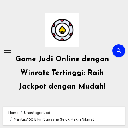
Skip
to
content
Game Judi Online dengan
Winrate Tertinggi: Raih
Jackpot dengan Mudah!
Home
Uncategorized
Mantap168 Bikin Suasana Sejuk Makin Nikmat