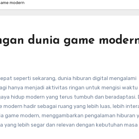
 game modern
ngan dunia game moder
agi hanya menjadi aktivitas ringan untuk mengisi waktu 
gaya hidup modern yang terus tumbuh dan beradaptasi. 
odern hadir sebagai ruang yang lebih luas, lebih intera
nia game modern, menggambarkan pengalaman hiburan 
yang lebih segar dan relevan dengan kebutuhan masa k