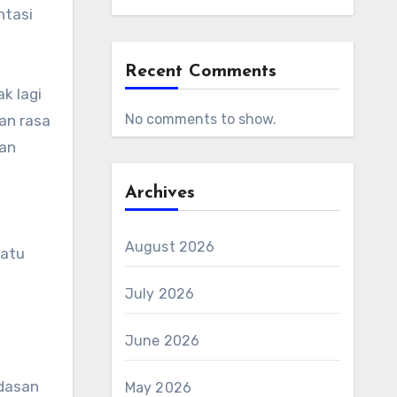
ntasi
Recent Comments
k lagi
No comments to show.
kan rasa
kan
Archives
August 2026
satu
July 2026
June 2026
rdasan
May 2026