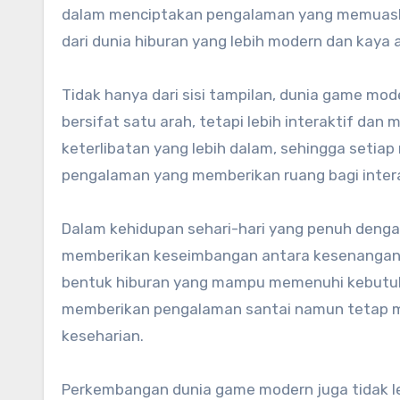
dalam menciptakan pengalaman yang memuaskan
dari dunia hiburan yang lebih modern dan kaya
Tidak hanya dari sisi tampilan, dunia game mod
bersifat satu arah, tetapi lebih interaktif dan 
keterlibatan yang lebih dalam, sehingga seti
pengalaman yang memberikan ruang bagi intera
Dalam kehidupan sehari-hari yang penuh denga
memberikan keseimbangan antara kesenangan d
bentuk hiburan yang mampu memenuhi kebutu
memberikan pengalaman santai namun tetap m
keseharian.
Perkembangan dunia game modern juga tidak le