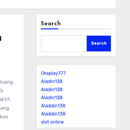
Search
n
Search
Okeplay777
Aladin138
luang,
Aladin138
Di
Aladin138
ktif,
Aladdin138
yang
Aladdin138
ini.
slot online