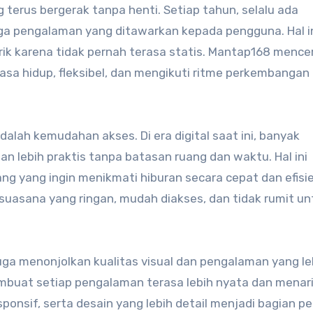
terus bergerak tanpa henti. Setiap tahun, selalu ada
gga pengalaman yang ditawarkan kepada pengguna. Hal i
k karena tidak pernah terasa statis. Mantap168 menc
sa hidup, fleksibel, dan mengikuti ritme perkembangan
dalah kemudahan akses. Di era digital saat ini, banyak
n lebih praktis tanpa batasan ruang dan waktu. Hal ini
g yang ingin menikmati hiburan secara cepat dan efisie
uasana yang ringan, mudah diakses, dan tidak rumit un
ga menonjolkan kualitas visual dan pengalaman yang le
embuat setiap pengalaman terasa lebih nyata dan menari
sponsif, serta desain yang lebih detail menjadi bagian p