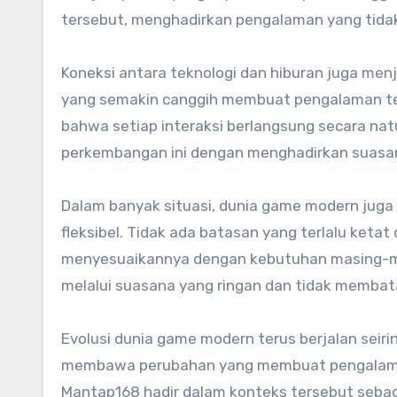
tersebut, menghadirkan pengalaman yang tid
Koneksi antara teknologi dan hiburan juga menj
yang semakin canggih membuat pengalaman tera
bahwa setiap interaksi berlangsung secara n
perkembangan ini dengan menghadirkan suasana
Dalam banyak situasi, dunia game modern juga
fleksibel. Tidak ada batasan yang terlalu ket
menyesuaikannya dengan kebutuhan masing-ma
melalui suasana yang ringan dan tidak membat
Evolusi dunia game modern terus berjalan seiri
membawa perubahan yang membuat pengalaman 
Mantap168 hadir dalam konteks tersebut sebag