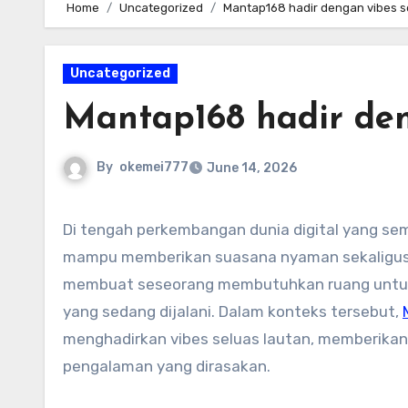
Home
Uncategorized
Mantap168 hadir dengan vibes s
Uncategorized
Mantap168 hadir den
By
okemei777
June 14, 2026
Di tengah perkembangan dunia digital yang semakin pesat, banyak orang mencari pengalaman hiburan yang
mampu memberikan suasana nyaman sekaligus me
membuat seseorang membutuhkan ruang untuk 
yang sedang dijalani. Dalam konteks tersebut,
menghadirkan vibes seluas lautan, memberikan
pengalaman yang dirasakan.