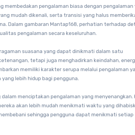
or yang membedakan pengalaman biasa dengan pengalaman
ang mudah dikenali, serta transisi yang halus memberik
na. Dalam gambaran Mantap168, perhatian terhadap det
ualitas pengalaman secara keseluruhan.
ragaman suasana yang dapat dinikmati dalam satu
tenangan, tetapi juga menghadirkan keindahan, energi
mbarkan memiliki karakter serupa melalui pengalaman y
ang lebih hidup bagi pengguna.
g dalam menciptakan pengalaman yang menyenangkan. 
ereka akan lebih mudah menikmati waktu yang dihabisk
 membebani sehingga pengguna dapat menikmati setia