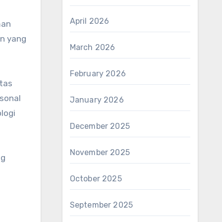
April 2026
man
an yang
March 2026
February 2026
tas
rsonal
January 2026
logi
December 2025
November 2025
ng
October 2025
September 2025