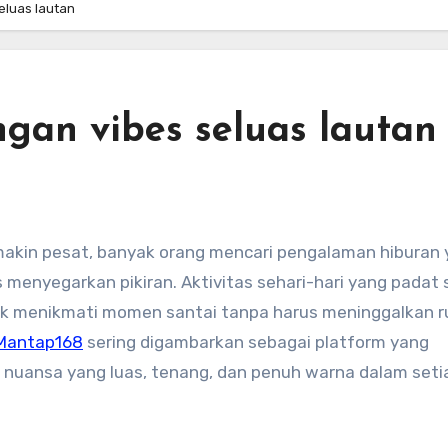
eluas lautan
gan vibes seluas lautan
nyegarkan pikiran. Aktivitas sehari-hari yang padat 
menikmati momen santai tanpa harus meninggalkan ru
Mantap168
sering digambarkan sebagai platform yang
 nuansa yang luas, tenang, dan penuh warna dalam seti