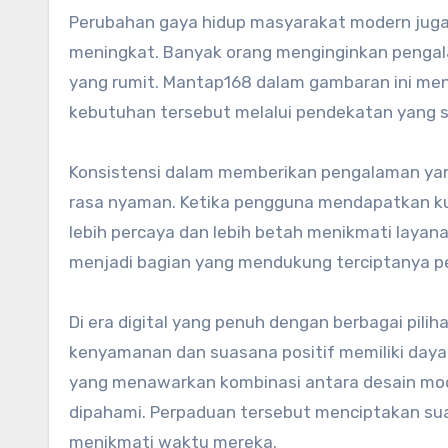
Perubahan gaya hidup masyarakat modern juga
meningkat. Banyak orang menginginkan penga
yang rumit. Mantap168 dalam gambaran ini menj
kebutuhan tersebut melalui pendekatan yang s
Konsistensi dalam memberikan pengalaman yan
rasa nyaman. Ketika pengguna mendapatkan kua
lebih percaya dan lebih betah menikmati layan
menjadi bagian yang mendukung terciptanya pe
Di era digital yang penuh dengan berbagai pi
kenyamanan dan suasana positif memiliki daya 
yang menawarkan kombinasi antara desain mod
dipahami. Perpaduan tersebut menciptakan s
menikmati waktu mereka.