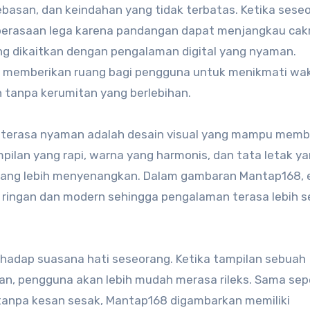
basan, dan keindahan yang tidak terbatas. Ketika sese
perasaan lega karena pandangan dapat menjangkau cak
ing dikaitkan dengan pengalaman digital yang nyaman.
 memberikan ruang bagi pengguna untuk menikmati wa
 tanpa kerumitan yang berlebihan.
 terasa nyaman adalah desain visual yang mampu memb
mpilan yang rapi, warna yang harmonis, dan tata letak y
yang lebih menyenangkan. Dalam gambaran Mantap168,
 ringan dan modern sehingga pengalaman terasa lebih s
rhadap suasana hati seseorang. Ketika tampilan sebuah
an, pengguna akan lebih mudah merasa rileks. Sama sep
anpa kesan sesak, Mantap168 digambarkan memiliki