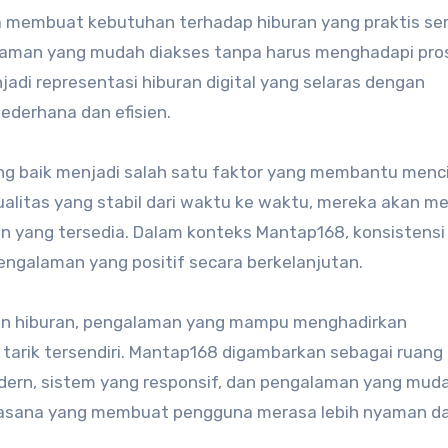
 membuat kebutuhan terhadap hiburan yang praktis se
laman yang mudah diakses tanpa harus menghadapi pro
adi representasi hiburan digital yang selaras dengan
ederhana dan efisien.
g baik menjadi salah satu faktor yang membantu menc
litas yang stabil dari waktu ke waktu, mereka akan m
an yang tersedia. Dalam konteks Mantap168, konsistensi
ngalaman yang positif secara berkelanjutan.
lihan hiburan, pengalaman yang mampu menghadirkan
tarik tersendiri. Mantap168 digambarkan sebagai ruang
ern, sistem yang responsif, dan pengalaman yang mud
uasana yang membuat pengguna merasa lebih nyaman d