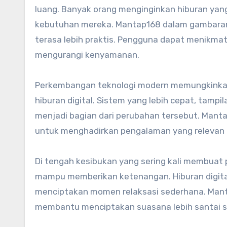
luang. Banyak orang menginginkan hiburan yang
kebutuhan mereka. Mantap168 dalam gambaran 
terasa lebih praktis. Pengguna dapat menikmat
mengurangi kenyamanan.
Perkembangan teknologi modern memungkinkan 
hiburan digital. Sistem yang lebih cepat, tampi
menjadi bagian dari perubahan tersebut. Ma
untuk menghadirkan pengalaman yang relevan 
Di tengah kesibukan yang sering kali membuat 
mampu memberikan ketenangan. Hiburan digita
menciptakan momen relaksasi sederhana. Mant
membantu menciptakan suasana lebih santai se