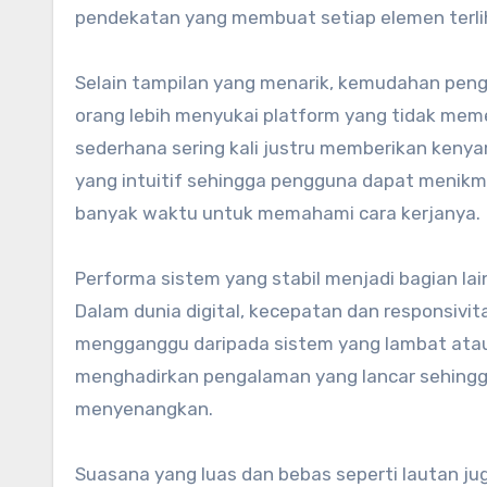
pendekatan yang membuat setiap elemen terli
Selain tampilan yang menarik, kemudahan peng
orang lebih menyukai platform yang tidak mem
sederhana sering kali justru memberikan keny
yang intuitif sehingga pengguna dapat menikm
banyak waktu untuk memahami cara kerjanya.
Performa sistem yang stabil menjadi bagian l
Dalam dunia digital, kecepatan dan responsivi
mengganggu daripada sistem yang lambat atau
menghadirkan pengalaman yang lancar sehingga
menyenangkan.
Suasana yang luas dan bebas seperti lautan j