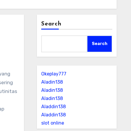
Search
Search
Okeplay777
Aladin138
sering
Aladin138
tinitas
Aladin138
Aladdin138
ap
Aladdin138
slot online