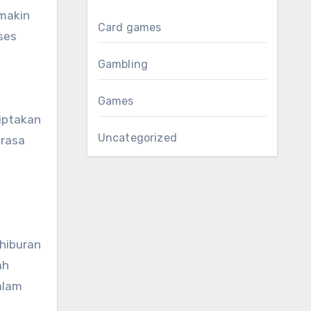
makin
Card games
ses
Gambling
Games
iptakan
Uncategorized
erasa
 hiburan
ah
alam