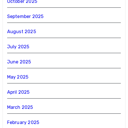
October 2025
September 2025
August 2025
July 2025
June 2025
May 2025
April 2025
March 2025
February 2025