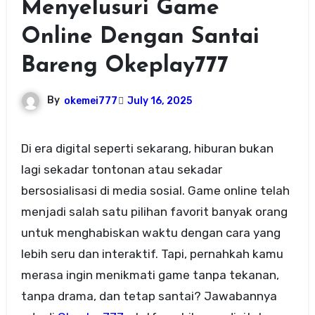
Menyelusuri Game
Online Dengan Santai
Bareng Okeplay777
By
okemei777
July 16, 2025
Di era digital seperti sekarang, hiburan bukan
lagi sekadar tontonan atau sekadar
bersosialisasi di media sosial. Game online telah
menjadi salah satu pilihan favorit banyak orang
untuk menghabiskan waktu dengan cara yang
lebih seru dan interaktif. Tapi, pernahkah kamu
merasa ingin menikmati game tanpa tekanan,
tanpa drama, dan tetap santai? Jawabannya