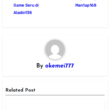
Game Seru di
Mantap168
Aladin138
By
okemei777
Related Post