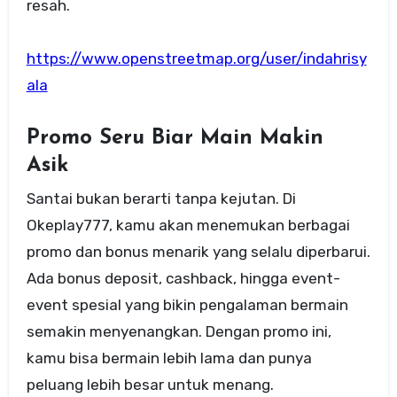
resah.
https://www.openstreetmap.org/user/indahrisy
ala
Promo Seru Biar Main Makin
Asik
Santai bukan berarti tanpa kejutan. Di
Okeplay777, kamu akan menemukan berbagai
promo dan bonus menarik yang selalu diperbarui.
Ada bonus deposit, cashback, hingga event-
event spesial yang bikin pengalaman bermain
semakin menyenangkan. Dengan promo ini,
kamu bisa bermain lebih lama dan punya
peluang lebih besar untuk menang.