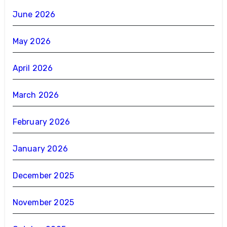
June 2026
May 2026
April 2026
March 2026
February 2026
January 2026
December 2025
November 2025