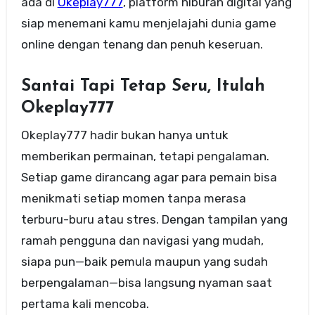
ada di
Okeplay777
, platform hiburan digital yang
siap menemani kamu menjelajahi dunia game
online dengan tenang dan penuh keseruan.
Santai Tapi Tetap Seru, Itulah
Okeplay777
Okeplay777 hadir bukan hanya untuk
memberikan permainan, tetapi pengalaman.
Setiap game dirancang agar para pemain bisa
menikmati setiap momen tanpa merasa
terburu-buru atau stres. Dengan tampilan yang
ramah pengguna dan navigasi yang mudah,
siapa pun—baik pemula maupun yang sudah
berpengalaman—bisa langsung nyaman saat
pertama kali mencoba.