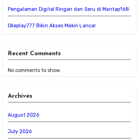
Pengalaman Digital Ringan dan Seru di Mantap168
Okeplay777 Bikin Akses Makin Lancar
Recent Comments
No comments to show.
Archives
August 2026
July 2026