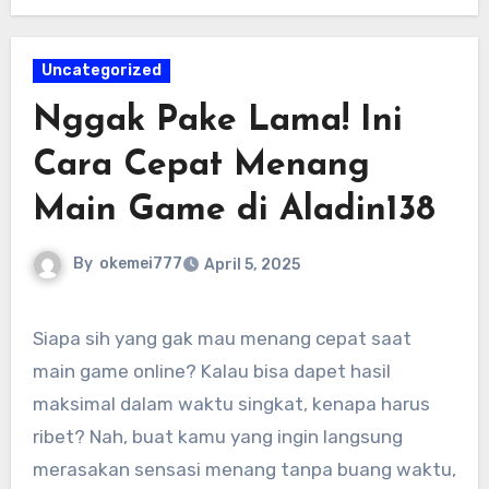
Uncategorized
Nggak Pake Lama! Ini
Cara Cepat Menang
Main Game di Aladin138
By
okemei777
April 5, 2025
Siapa sih yang gak mau menang cepat saat
main game online? Kalau bisa dapet hasil
maksimal dalam waktu singkat, kenapa harus
ribet? Nah, buat kamu yang ingin langsung
merasakan sensasi menang tanpa buang waktu,