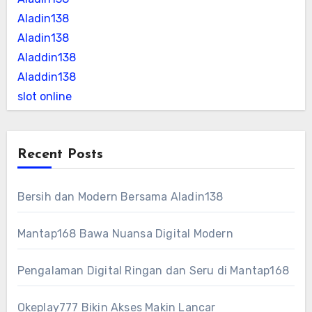
Aladin138
Aladin138
Aladdin138
Aladdin138
slot online
Recent Posts
Bersih dan Modern Bersama Aladin138
Mantap168 Bawa Nuansa Digital Modern
Pengalaman Digital Ringan dan Seru di Mantap168
Okeplay777 Bikin Akses Makin Lancar