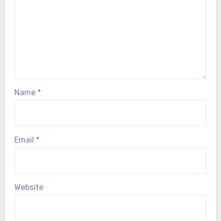
Name
*
Email
*
Website