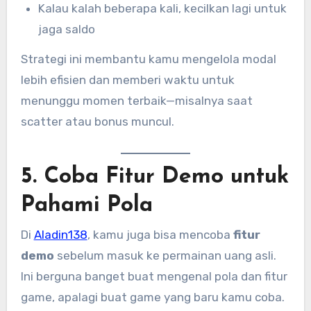
Kalau kalah beberapa kali, kecilkan lagi untuk
jaga saldo
Strategi ini membantu kamu mengelola modal
lebih efisien dan memberi waktu untuk
menunggu momen terbaik—misalnya saat
scatter atau bonus muncul.
5.
Coba Fitur Demo untuk
Pahami Pola
Di
Aladin138
, kamu juga bisa mencoba
fitur
demo
sebelum masuk ke permainan uang asli.
Ini berguna banget buat mengenal pola dan fitur
game, apalagi buat game yang baru kamu coba.