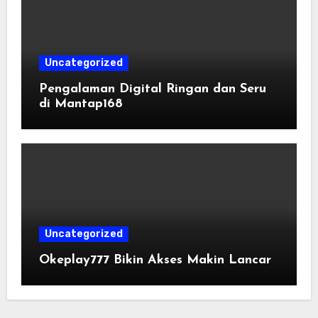
Uncategorized
Pengalaman Digital Ringan dan Seru
di Mantap168
Uncategorized
Okeplay777 Bikin Akses Makin Lancar