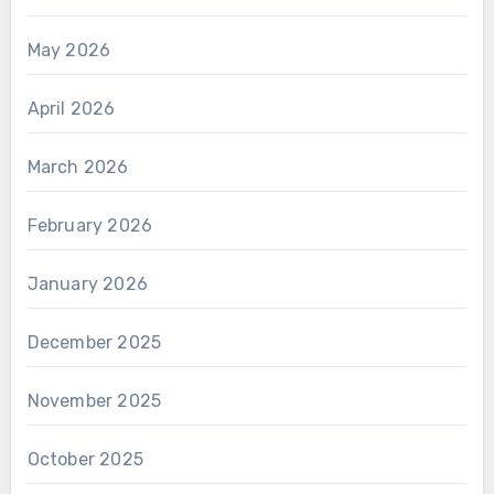
May 2026
April 2026
March 2026
February 2026
January 2026
December 2025
November 2025
October 2025