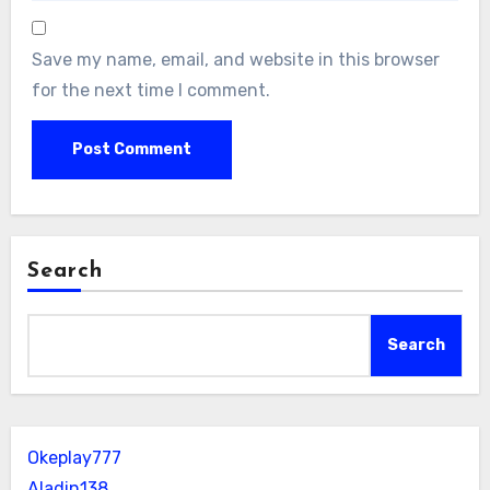
Save my name, email, and website in this browser
for the next time I comment.
Search
Search
Okeplay777
Aladin138