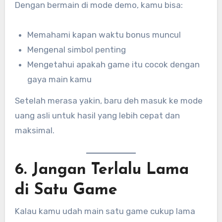
Dengan bermain di mode demo, kamu bisa:
Memahami kapan waktu bonus muncul
Mengenal simbol penting
Mengetahui apakah game itu cocok dengan
gaya main kamu
Setelah merasa yakin, baru deh masuk ke mode
uang asli untuk hasil yang lebih cepat dan
maksimal.
6.
Jangan Terlalu Lama
di Satu Game
Kalau kamu udah main satu game cukup lama