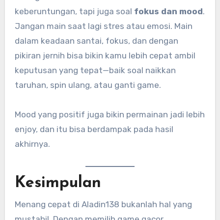
keberuntungan, tapi juga soal
fokus dan mood
.
Jangan main saat lagi stres atau emosi. Main
dalam keadaan santai, fokus, dan dengan
pikiran jernih bisa bikin kamu lebih cepat ambil
keputusan yang tepat—baik soal naikkan
taruhan, spin ulang, atau ganti game.
Mood yang positif juga bikin permainan jadi lebih
enjoy, dan itu bisa berdampak pada hasil
akhirnya.
Kesimpulan
Menang cepat di Aladin138 bukanlah hal yang
mustahil. Dengan memilih game gacor,