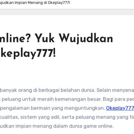
judkan Impian Menang di Okeplay777!
line? Yuk Wujudkan
keplay777!
 peluang untuk meraih kemenangan besar. Bagi para pe
i pengalaman bermain yang menguntungkan,
Okeplay77
ualitas, sistem yang adil, serta peluang menang yang ti
udkan impian menang dalam dunia game online.