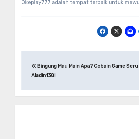
Okeplay777 adalah tempat terbaik untuk mew
Post
Bingung Mau Main Apa? Cobain Game Seru 
navigation
Aladin138!