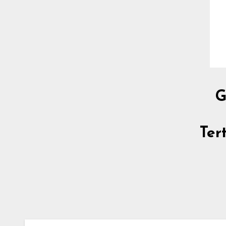
G
Ter