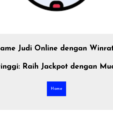
ame Judi Online dengan Winra
tinggi: Raih Jackpot dengan Mu
Home