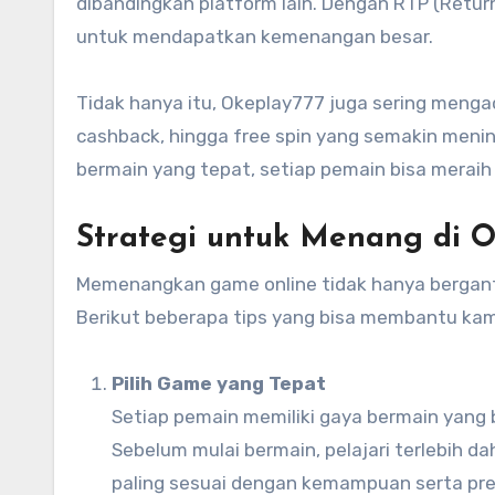
dibandingkan platform lain. Dengan RTP (Return
untuk mendapatkan kemenangan besar.
Tidak hanya itu, Okeplay777 juga sering menga
cashback, hingga free spin yang semakin meni
bermain yang tepat, setiap pemain bisa merai
Strategi untuk Menang di O
Memenangkan game online tidak hanya bergantu
Berikut beberapa tips yang bisa membantu ka
Pilih Game yang Tepat
Setiap pemain memiliki gaya bermain yang
Sebelum mulai bermain, pelajari terlebih da
paling sesuai dengan kemampuan serta pr