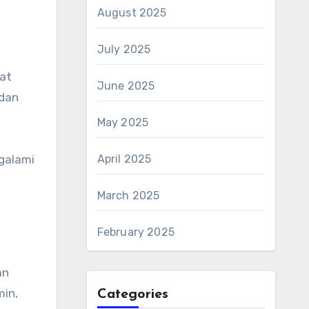
August 2025
July 2025
at
June 2025
 dan
May 2025
galami
April 2025
March 2025
February 2025
an
min,
Categories