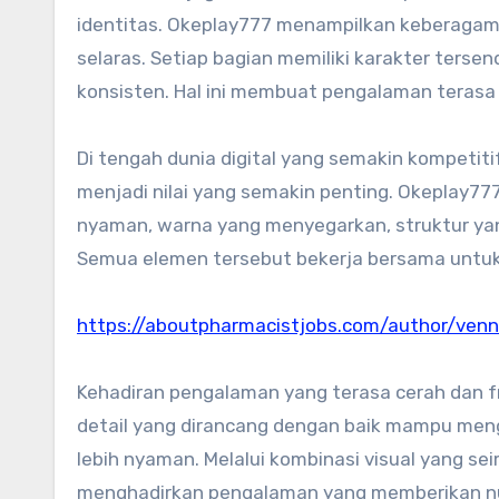
identitas. Okeplay777 menampilkan keberagam
selaras. Setiap bagian memiliki karakter ters
konsisten. Hal ini membuat pengalaman terasa 
Di tengah dunia digital yang semakin kompeti
menjadi nilai yang semakin penting. Okeplay7
nyaman, warna yang menyegarkan, struktur yang
Semua elemen tersebut bekerja bersama untuk
https://aboutpharmacistjobs.com/author/venn
Kehadiran pengalaman yang terasa cerah dan fr
detail yang dirancang dengan baik mampu men
lebih nyaman. Melalui kombinasi visual yang se
menghadirkan pengalaman yang memberikan nua