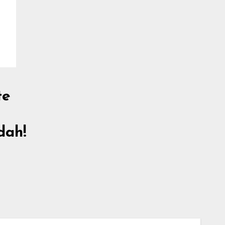
te
dah!