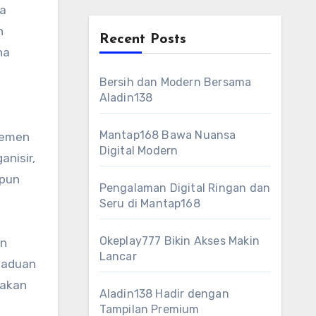
sa
n
Recent Posts
na
Bersih dan Modern Bersama
Aladin138
Mantap168 Bawa Nuansa
lemen
Digital Modern
anisir,
 pun
Pengalaman Digital Ringan dan
Seru di Mantap168
Okeplay777 Bikin Akses Makin
an
Lancar
paduan
nakan
Aladin138 Hadir dengan
Tampilan Premium