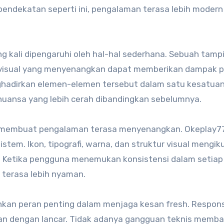
endekatan seperti ini, pengalaman terasa lebih modern
ng kali dipengaruhi oleh hal-hal sederhana. Sebuah tamp
 visual yang menyenangkan dapat memberikan dampak po
nghadirkan elemen-elemen tersebut dalam satu kesatua
uansa yang lebih cerah dibandingkan sebelumnya.
ng membuat pengalaman terasa menyenangkan. Okeplay7
stem. Ikon, tipografi, warna, dan struktur visual mengiku
. Ketika pengguna menemukan konsistensi dalam setiap
terasa lebih nyaman.
kan peran penting dalam menjaga kesan fresh. Respon
lan dengan lancar. Tidak adanya gangguan teknis memb