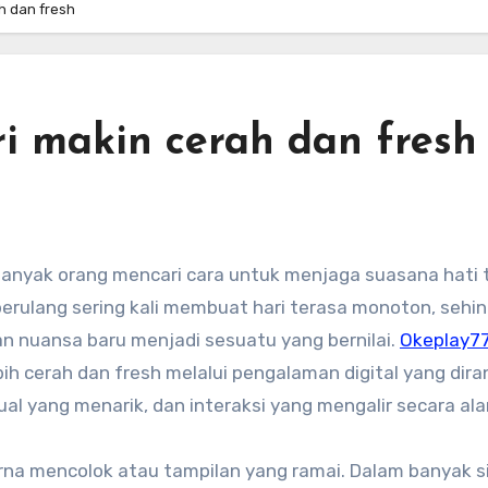
h dan fresh
ri makin cerah dan fresh
g berulang sering kali membuat hari terasa monoton, sehi
nuansa baru menjadi sesuatu yang bernilai.
Okeplay7
h cerah dan fresh melalui pengalaman digital yang dir
 yang menarik, dan interaksi yang mengalir secara ala
arna mencolok atau tampilan yang ramai. Dalam banyak si