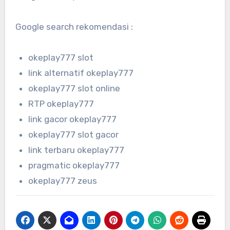
Google search rekomendasi :
okeplay777 slot
link alternatif okeplay777
okeplay777 slot online
RTP okeplay777
link gacor okeplay777
okeplay777 slot gacor
link terbaru okeplay777
pragmatic okeplay777
okeplay777 zeus