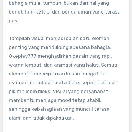
bahagia mulai tumbuh, bukan dari hal yang
berlebihan, tetapi dari pengalaman yang terasa
pas.
Tampilan visual menjadi salah satu elemen
penting yang mendukung suasana bahagia.
Okeplay777 menghadirkan desain yang rapi,
warna lembut, dan animasi yang halus. Semua
elemen ini menciptakan kesan hangat dan
nyaman, membuat mata tidak cepat lelah dan
pikiran lebih rileks. Visual yang bersahabat
membantu menjaga mood tetap stabil,
sehingga kebahagiaan yang muncul terasa
alami dan tidak dipaksakan.