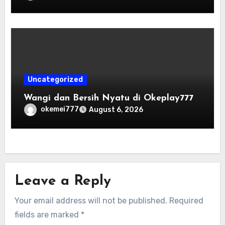
Uncategorized
Wangi dan Bersih Nyatu di Okeplay777
okemei777
August 6, 2026
Leave a Reply
Your email address will not be published.
Required
fields are marked
*