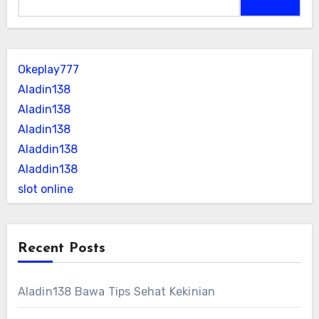
Okeplay777
Aladin138
Aladin138
Aladin138
Aladdin138
Aladdin138
slot online
Recent Posts
Aladin138 Bawa Tips Sehat Kekinian