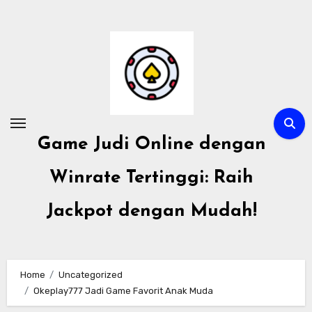
Skip
to
content
Game Judi Online dengan
Winrate Tertinggi: Raih
Jackpot dengan Mudah!
Home
Uncategorized
Okeplay777 Jadi Game Favorit Anak Muda