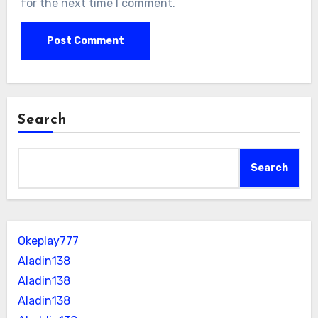
for the next time I comment.
Search
Search
Okeplay777
Aladin138
Aladin138
Aladin138