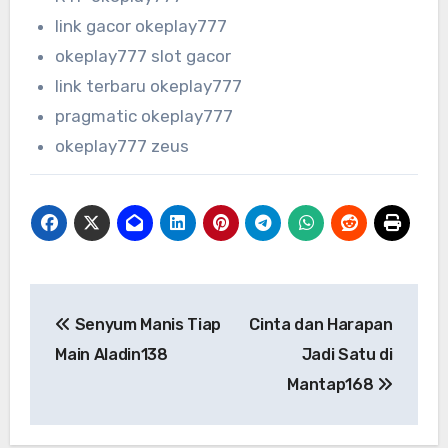
link gacor okeplay777
okeplay777 slot gacor
link terbaru okeplay777
pragmatic okeplay777
okeplay777 zeus
Post
Senyum Manis Tiap
Cinta dan Harapan
navigation
Main Aladin138
Jadi Satu di
Mantap168