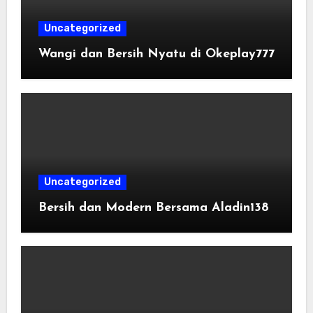
Uncategorized
Wangi dan Bersih Nyatu di Okeplay777
Uncategorized
Bersih dan Modern Bersama Aladin138