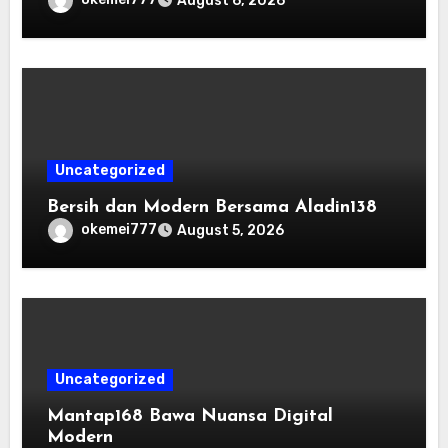
August 6, 2026
Uncategorized
Bersih dan Modern Bersama Aladin138
okemei777
August 5, 2026
Uncategorized
Mantap168 Bawa Nuansa Digital
Modern