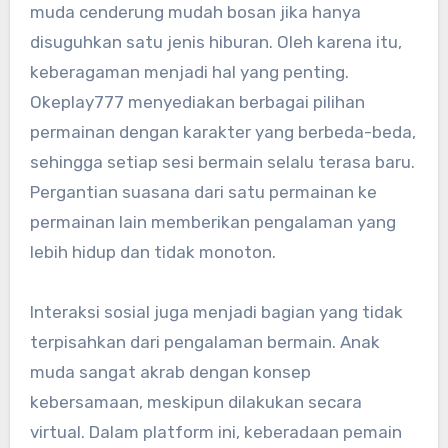
muda cenderung mudah bosan jika hanya
disuguhkan satu jenis hiburan. Oleh karena itu,
keberagaman menjadi hal yang penting.
Okeplay777 menyediakan berbagai pilihan
permainan dengan karakter yang berbeda-beda,
sehingga setiap sesi bermain selalu terasa baru.
Pergantian suasana dari satu permainan ke
permainan lain memberikan pengalaman yang
lebih hidup dan tidak monoton.
Interaksi sosial juga menjadi bagian yang tidak
terpisahkan dari pengalaman bermain. Anak
muda sangat akrab dengan konsep
kebersamaan, meskipun dilakukan secara
virtual. Dalam platform ini, keberadaan pemain