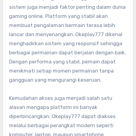
sistem juga menjadi faktor penting dalam dunia
gaming online. Platform yang stabil akan
membuat pengalaman bermain terasa lebih
lancar dan menyenangkan. Okeplay777 dikenal
menghadirkan sistem yang responsif sehingga
berbagai permainan dapat berjalan dengan baik.
Dengan performa yang stabil, pemain dapat
menikmati setiap momen permainan tanpa
gangguan yang mengurangi keseruan.
Kemudahan akses juga menjadi salah satu
alasan mengapa platform ini banyak
diperbincangkan. Okeplay777 dapat diakses
melalui berbagai perangkat modern seperti
komputer, laptop, maupun smartphone.