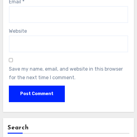
Email
*
Website
Save my name, email, and website in this browser
for the next time I comment.
Search