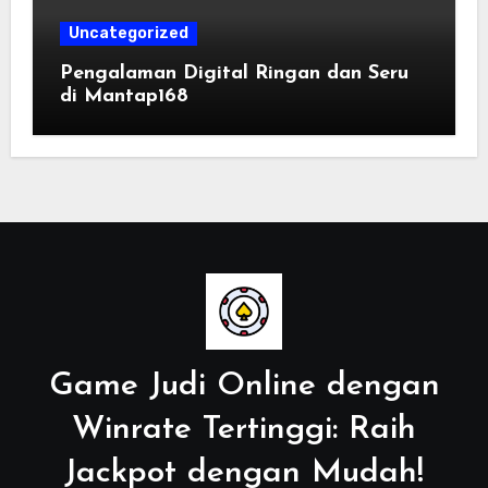
Uncategorized
Pengalaman Digital Ringan dan Seru
di Mantap168
Game Judi Online dengan
Winrate Tertinggi: Raih
Jackpot dengan Mudah!