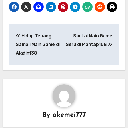
Post
Hidup Tenang
Santai Main Game
navigation
Sambil Main Game di
Seru di Mantap168
Aladin138
By
okemei777