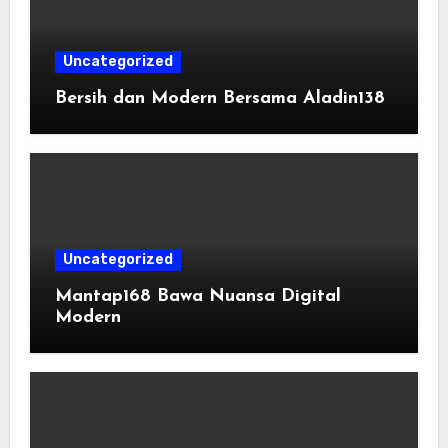
Uncategorized
Bersih dan Modern Bersama Aladin138
Uncategorized
Mantap168 Bawa Nuansa Digital
Modern