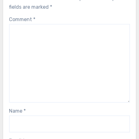
fields are marked
*
Comment
*
Name
*