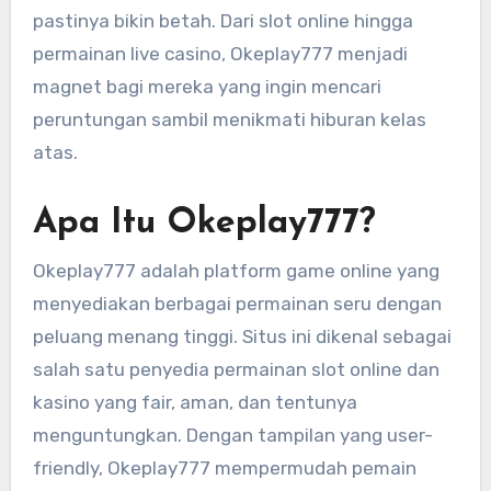
pastinya bikin betah. Dari slot online hingga
permainan live casino, Okeplay777 menjadi
magnet bagi mereka yang ingin mencari
peruntungan sambil menikmati hiburan kelas
atas.
Apa Itu Okeplay777?
Okeplay777 adalah platform game online yang
menyediakan berbagai permainan seru dengan
peluang menang tinggi. Situs ini dikenal sebagai
salah satu penyedia permainan slot online dan
kasino yang fair, aman, dan tentunya
menguntungkan. Dengan tampilan yang user-
friendly, Okeplay777 mempermudah pemain