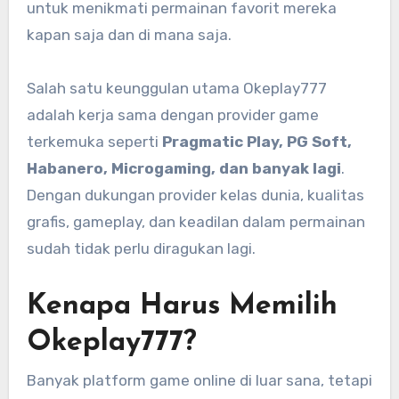
untuk menikmati permainan favorit mereka
kapan saja dan di mana saja.
Salah satu keunggulan utama Okeplay777
adalah kerja sama dengan provider game
terkemuka seperti
Pragmatic Play, PG Soft,
Habanero, Microgaming, dan banyak lagi
.
Dengan dukungan provider kelas dunia, kualitas
grafis, gameplay, dan keadilan dalam permainan
sudah tidak perlu diragukan lagi.
Kenapa Harus Memilih
Okeplay777?
Banyak platform game online di luar sana, tetapi