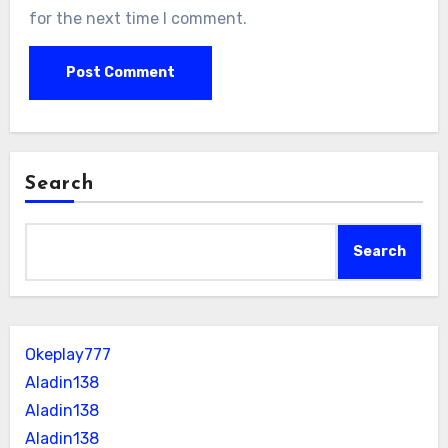
for the next time I comment.
Search
Search
Okeplay777
Aladin138
Aladin138
Aladin138