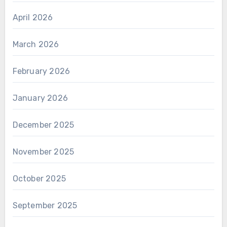
April 2026
March 2026
February 2026
January 2026
December 2025
November 2025
October 2025
September 2025