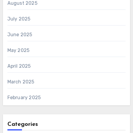
August 2025
July 2025
June 2025
May 2025
April 2025
March 2025
February 2025
Categories