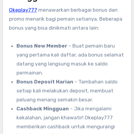
Okeplay777
menawarkan berbagai bonus dan
promo menarik bagi pemain setianya. Beberapa
bonus yang bisa dinikmati antara lain:
Bonus New Member
– Buat pemain baru
yang pertama kali daftar, ada bonus selamat
datang yang langsung masuk ke saldo
permainan.
Bonus Deposit Harian
– Tambahan saldo
setiap kali melakukan deposit, membuat
peluang menang semakin besar.
Cashback Mingguan
– Jika mengalami
kekalahan, jangan khawatir! Okeplay777
memberikan cashback untuk mengurangi