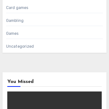
Card games
Gambling
Games
Uncategorized
You Missed