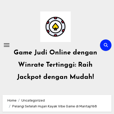
Skip
to
content
Game Judi Online dengan
Winrate Tertinggi: Raih
Jackpot dengan Mudah!
Home
Uncategorized
Pelangi Setelah Hujan Kayak Vibe Game di Mantap168