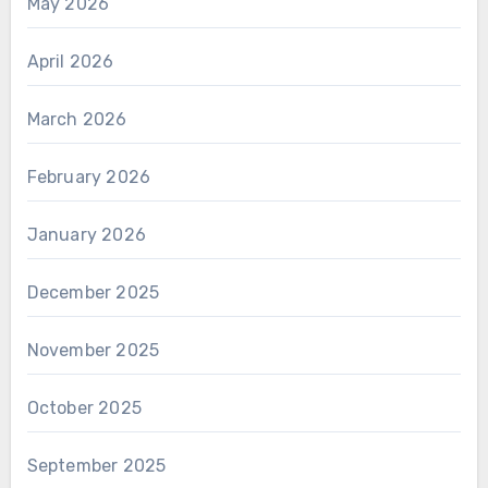
May 2026
April 2026
March 2026
February 2026
January 2026
December 2025
November 2025
October 2025
September 2025