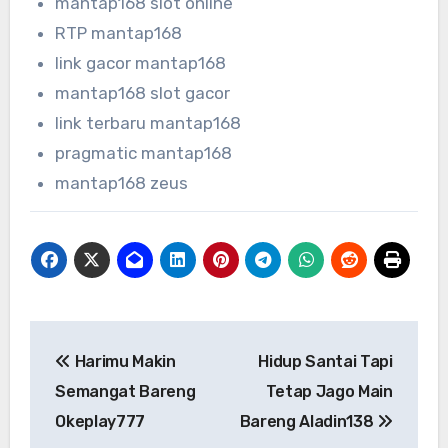
mantap168 slot online
RTP mantap168
link gacor mantap168
mantap168 slot gacor
link terbaru mantap168
pragmatic mantap168
mantap168 zeus
Post
Harimu Makin
Hidup Santai Tapi
navigation
Semangat Bareng
Tetap Jago Main
Okeplay777
Bareng Aladin138