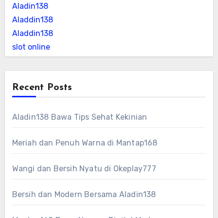
Aladin138
Aladdin138
Aladdin138
slot online
Recent Posts
Aladin138 Bawa Tips Sehat Kekinian
Meriah dan Penuh Warna di Mantap168
Wangi dan Bersih Nyatu di Okeplay777
Bersih dan Modern Bersama Aladin138