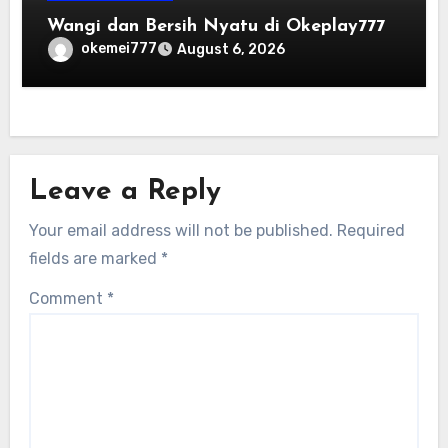
Wangi dan Bersih Nyatu di Okeplay777
okemei777
August 6, 2026
Leave a Reply
Your email address will not be published.
Required
fields are marked
*
Comment
*