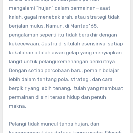
mengalami “hujan” dalam permainan—saat
kalah, gagal menebak arah, atau strategi tidak
berjalan mulus. Namun, di Mantap168,
pengalaman seperti itu tidak berakhir dengan
kekecewaan. Justru di situlah esensinya: setiap
kekalahan adalah awan gelap yang menyiapkan
langit untuk pelangi kemenangan berikutnya.
Dengan setiap percobaan baru, pemain belajar
lebih dalam tentang pola, strategi, dan cara
berpikir yang lebih tenang. Itulah yang membuat
permainan di sini terasa hidup dan penuh
makna.
Pelangi tidak muncul tanpa hujan, dan
kemenangan tidak datang tanpa usaha. Filosofi