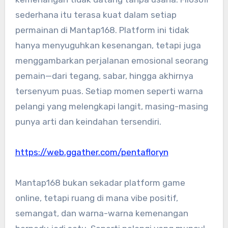
sederhana itu terasa kuat dalam setiap
permainan di Mantap168. Platform ini tidak
hanya menyuguhkan kesenangan, tetapi juga
menggambarkan perjalanan emosional seorang
pemain—dari tegang, sabar, hingga akhirnya
tersenyum puas. Setiap momen seperti warna
pelangi yang melengkapi langit, masing-masing
punya arti dan keindahan tersendiri.
https://web.ggather.com/pentafloryn
Mantap168 bukan sekadar platform game
online, tetapi ruang di mana vibe positif,
semangat, dan warna-warna kemenangan