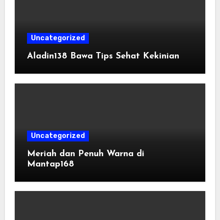
Uncategorized
Aladin138 Bawa Tips Sehat Kekinian
Uncategorized
Meriah dan Penuh Warna di
Mantap168