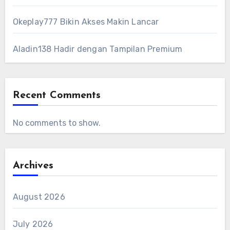
Okeplay777 Bikin Akses Makin Lancar
Aladin138 Hadir dengan Tampilan Premium
Recent Comments
No comments to show.
Archives
August 2026
July 2026