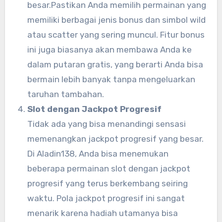
besar.Pastikan Anda memilih permainan yang
memiliki berbagai jenis bonus dan simbol wild
atau scatter yang sering muncul. Fitur bonus
ini juga biasanya akan membawa Anda ke
dalam putaran gratis, yang berarti Anda bisa
bermain lebih banyak tanpa mengeluarkan
taruhan tambahan.
Slot dengan Jackpot Progresif
Tidak ada yang bisa menandingi sensasi
memenangkan jackpot progresif yang besar.
Di Aladin138, Anda bisa menemukan
beberapa permainan slot dengan jackpot
progresif yang terus berkembang seiring
waktu. Pola jackpot progresif ini sangat
menarik karena hadiah utamanya bisa