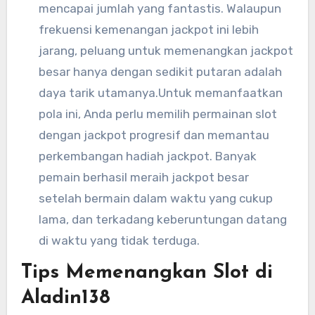
mencapai jumlah yang fantastis. Walaupun
frekuensi kemenangan jackpot ini lebih
jarang, peluang untuk memenangkan jackpot
besar hanya dengan sedikit putaran adalah
daya tarik utamanya.Untuk memanfaatkan
pola ini, Anda perlu memilih permainan slot
dengan jackpot progresif dan memantau
perkembangan hadiah jackpot. Banyak
pemain berhasil meraih jackpot besar
setelah bermain dalam waktu yang cukup
lama, dan terkadang keberuntungan datang
di waktu yang tidak terduga.
Tips Memenangkan Slot di
Aladin138