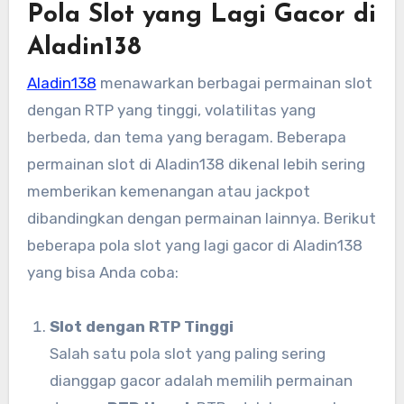
Pola Slot yang Lagi Gacor di
Aladin138
Aladin138
menawarkan berbagai permainan slot
dengan RTP yang tinggi, volatilitas yang
berbeda, dan tema yang beragam. Beberapa
permainan slot di Aladin138 dikenal lebih sering
memberikan kemenangan atau jackpot
dibandingkan dengan permainan lainnya. Berikut
beberapa pola slot yang lagi gacor di Aladin138
yang bisa Anda coba:
Slot dengan RTP Tinggi
Salah satu pola slot yang paling sering
dianggap gacor adalah memilih permainan