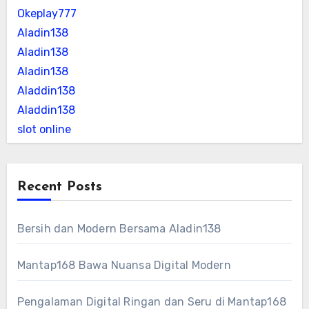
Okeplay777
Aladin138
Aladin138
Aladin138
Aladdin138
Aladdin138
slot online
Recent Posts
Bersih dan Modern Bersama Aladin138
Mantap168 Bawa Nuansa Digital Modern
Pengalaman Digital Ringan dan Seru di Mantap168