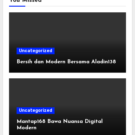
You Missed
Uncategorized
Bersih dan Modern Bersama Aladin138
Uncategorized
Mantap168 Bawa Nuansa Digital
Modern