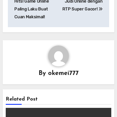
Hits! Game Online
Judi Online dengan
Paling Laku Buat
RTP Super Gacor!
Cuan Maksimal!
By
okemei777
Related Post