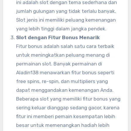
ini adalah slot dengan tema sederhana dan
jumlah gulungan yang tidak terlalu banyak.
Slot jenis ini memiliki peluang kemenangan
yang lebih tinggi dalam jangka pendek.
Slot dengan Fitur Bonus Menarik
Fitur bonus adalah salah satu cara terbaik
untuk meningkatkan peluang menang di
permainan slot. Banyak permainan di
Aladin138 menawarkan fitur bonus seperti
free spins, re-spin, dan multipliers yang
dapat menggandakan kemenangan Anda.
Beberapa slot yang memiliki fitur bonus yang
sering keluar dianggap sedang gacor, karena
fitur ini memberi pemain kesempatan lebih
besar untuk memenangkan hadiah lebih