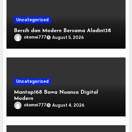
Uncategorized
Bersih dan Modern Bersama Aladin138
okemei777
August 5, 2026
Uncategorized
Mantap168 Bawa Nuansa Digital
Modern
okemei777
August 4, 2026