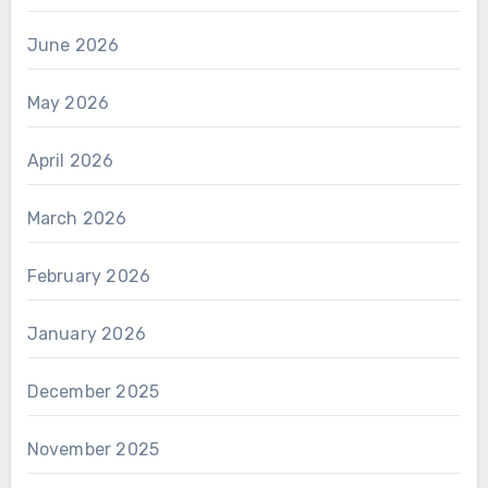
June 2026
May 2026
April 2026
March 2026
February 2026
January 2026
December 2025
November 2025