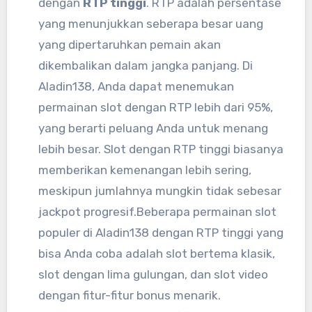
dengan
RTP tinggi
. RTP adalah persentase
yang menunjukkan seberapa besar uang
yang dipertaruhkan pemain akan
dikembalikan dalam jangka panjang. Di
Aladin138, Anda dapat menemukan
permainan slot dengan RTP lebih dari 95%,
yang berarti peluang Anda untuk menang
lebih besar. Slot dengan RTP tinggi biasanya
memberikan kemenangan lebih sering,
meskipun jumlahnya mungkin tidak sebesar
jackpot progresif.Beberapa permainan slot
populer di Aladin138 dengan RTP tinggi yang
bisa Anda coba adalah slot bertema klasik,
slot dengan lima gulungan, dan slot video
dengan fitur-fitur bonus menarik.