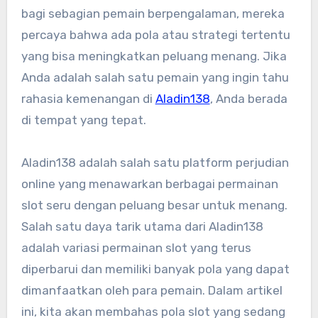
bagi sebagian pemain berpengalaman, mereka
percaya bahwa ada pola atau strategi tertentu
yang bisa meningkatkan peluang menang. Jika
Anda adalah salah satu pemain yang ingin tahu
rahasia kemenangan di
Aladin138
, Anda berada
di tempat yang tepat.
Aladin138 adalah salah satu platform perjudian
online yang menawarkan berbagai permainan
slot seru dengan peluang besar untuk menang.
Salah satu daya tarik utama dari Aladin138
adalah variasi permainan slot yang terus
diperbarui dan memiliki banyak pola yang dapat
dimanfaatkan oleh para pemain. Dalam artikel
ini, kita akan membahas pola slot yang sedang