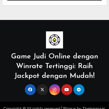
Game Judi Online dengan
Winrate Tertinggi: Raih
Jackpot dengan Mudah!
Copyright © All rights reserved
|
Blogus
by
Themeansar
.