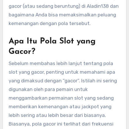
gacor (atau sedang beruntung) di Aladin138 dan
bagaimana Anda bisa memaksimalkan peluang
kemenangan dengan pola tersebut.
Apa Itu Pola Slot yang
Gacor?
Sebelum membahas lebih lanjut tentang pola
slot yang gacor, penting untuk memahami apa
yang dimaksud dengan “gacor”. Istilah ini sering
digunakan oleh para pemain untuk
menggambarkan permainan slot yang sedang
memberikan kemenangan atau jackpot yang
lebih sering atau lebih besar dari biasanya.
Biasanya, pola gacor ini terlihat dari frekuensi