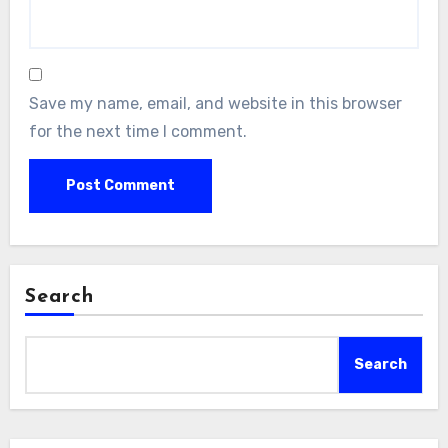
Save my name, email, and website in this browser
for the next time I comment.
Search
Search