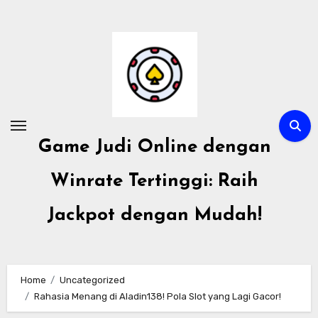
Skip
to
content
Game Judi Online dengan
Winrate Tertinggi: Raih
Jackpot dengan Mudah!
Home
Uncategorized
Rahasia Menang di Aladin138! Pola Slot yang Lagi Gacor!