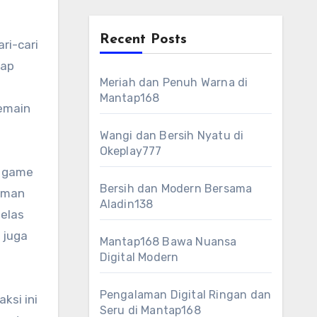
Recent Posts
ri-cari
iap
Meriah dan Penuh Warna di
Mantap168
emain
Wangi dan Bersih Nyatu di
Okeplay777
i game
Bersih dan Modern Bersama
laman
Aladin138
elas
 juga
Mantap168 Bawa Nuansa
Digital Modern
Pengalaman Digital Ringan dan
ksi ini
Seru di Mantap168