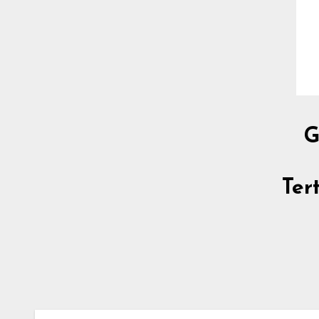
G
Ter