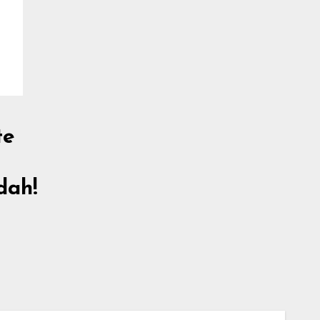
te
dah!