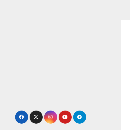
Skip
to
content