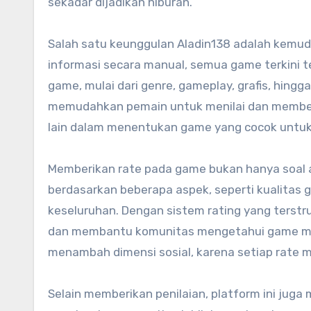
sekadar dijadikan hiburan.
Salah satu keunggulan Aladin138 adalah kemuda
informasi secara manual, semua game terkini te
game, mulai dari genre, gameplay, grafis, hingga
memudahkan pemain untuk menilai dan memberi
lain dalam menentukan game yang cocok untuk
Memberikan rate pada game bukan hanya soal
berdasarkan beberapa aspek, seperti kualitas g
keseluruhan. Dengan sistem rating yang terst
dan membantu komunitas mengetahui game mana 
menambah dimensi sosial, karena setiap rate m
Selain memberikan penilaian, platform ini juga 