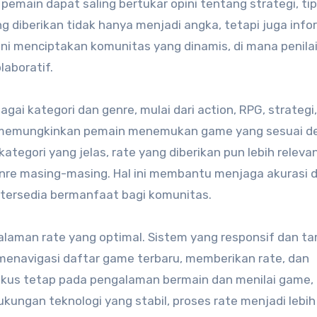
emain dapat saling bertukar opini tentang strategi, tip
 diberikan tidak hanya menjadi angka, tetapi juga info
i menciptakan komunitas yang dinamis, di mana penila
aboratif.
i kategori dan genre, mulai dari action, RPG, strategi
ini memungkinkan pemain menemukan game yang sesuai 
tegori yang jelas, rate yang diberikan pun lebih relevan
nre masing-masing. Hal ini membantu menjaga akurasi 
g tersedia bermanfaat bagi komunitas.
alaman rate yang optimal. Sistem yang responsif dan ta
navigasi daftar game terbaru, memberikan rate, dan
okus tetap pada pengalaman bermain dan menilai game,
ungan teknologi yang stabil, proses rate menjadi lebih