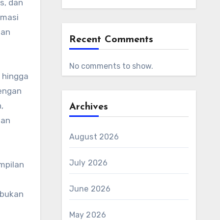
s, dan
rmasi
ian
Recent Comments
No comments to show.
, hingga
dengan
,
Archives
dan
August 2026
July 2026
mpilan
June 2026
 bukan
May 2026