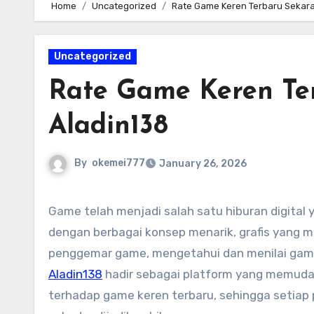
Home
Uncategorized
Rate Game Keren Terbaru Sekara
Uncategorized
Rate Game Keren Te
Aladin138
By
okemei777
January 26, 2026
Game telah menjadi salah satu hiburan digital yang paling digemari, dan setiap tahun selalu muncul game baru
dengan berbagai konsep menarik, grafis yang
penggemar game, mengetahui dan menilai game 
Aladin138
hadir sebagai platform yang memuda
terhadap game keren terbaru, sehingga setiap