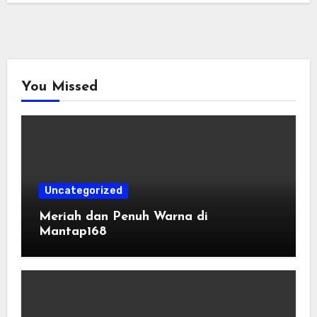
You Missed
Uncategorized
Meriah dan Penuh Warna di
Mantap168