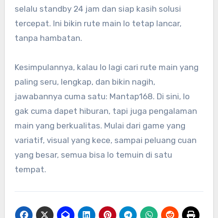
selalu standby 24 jam dan siap kasih solusi
tercepat. Ini bikin rute main lo tetap lancar,
tanpa hambatan.
Kesimpulannya, kalau lo lagi cari rute main yang
paling seru, lengkap, dan bikin nagih,
jawabannya cuma satu: Mantap168. Di sini, lo
gak cuma dapet hiburan, tapi juga pengalaman
main yang berkualitas. Mulai dari game yang
variatif, visual yang kece, sampai peluang cuan
yang besar, semua bisa lo temuin di satu
tempat.