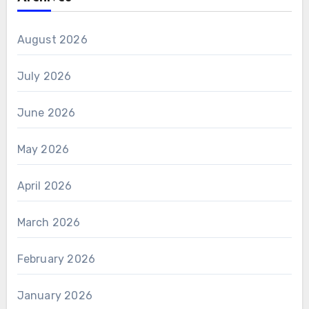
August 2026
July 2026
June 2026
May 2026
April 2026
March 2026
February 2026
January 2026