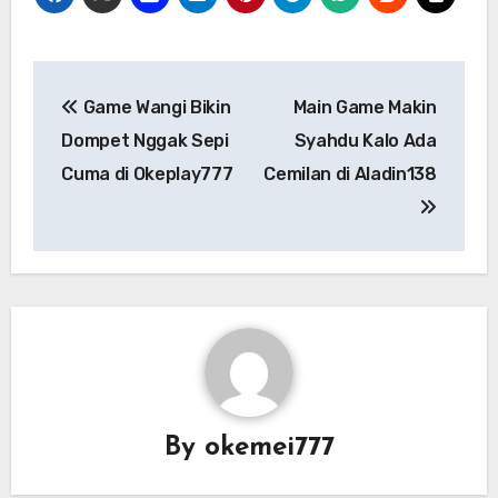
Post
Game Wangi Bikin
Main Game Makin
navigation
Dompet Nggak Sepi
Syahdu Kalo Ada
Cuma di Okeplay777
Cemilan di Aladin138
By
okemei777