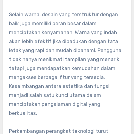
Selain warna, desain yang terstruktur dengan
baik juga memiliki peran besar dalam
menciptakan kenyamanan. Warna yang indah
akan lebih efektif jika dipadukan dengan tata
letak yang rapi dan mudah dipahami. Pengguna
tidak hanya menikmati tampilan yang menarik,
tetapi juga mendapatkan kemudahan dalam
mengakses berbagai fitur yang tersedia.
Keseimbangan antara estetika dan fungsi
menjadi salah satu kunci utama dalam
menciptakan pengalaman digital yang
berkualitas.
Perkembangan perangkat teknologi turut