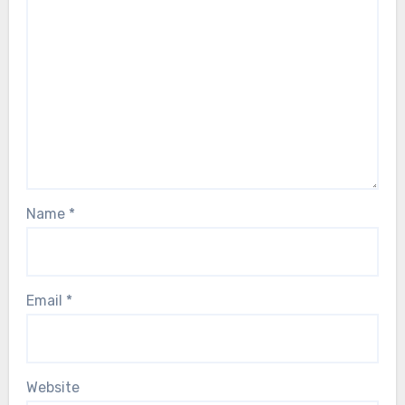
Name
*
Email
*
Website