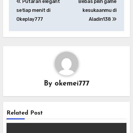
Putaran elegant
Bebas pilih game
navigation
setiap menit di
kesukaanmu di
Okeplay777
Aladin138
By
okemei777
Related Post