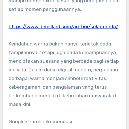
mampu memberikan kesan yang beragam dalam
setiap momen penggunaannya.
https://www.demilked.com/author/sekarmerla/
Keindahan warna bukan hanya terletak pada
tampilannya, tetapi juga pada kemampuannya
menciptakan suasana yang berbeda bagi setiap
individu. Dalam dunia digital modern, perpaduan
berbagai warna menjadi simbol kreativitas,
keberagaman, dan pengalaman yang terus
berkembang mengikuti kebutuhan masyarakat
masa kini.
Google search rekomendasi :