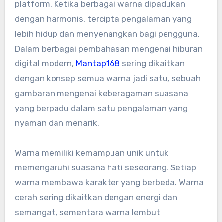
platform. Ketika berbagai warna dipadukan
dengan harmonis, tercipta pengalaman yang
lebih hidup dan menyenangkan bagi pengguna.
Dalam berbagai pembahasan mengenai hiburan
digital modern,
Mantap168
sering dikaitkan
dengan konsep semua warna jadi satu, sebuah
gambaran mengenai keberagaman suasana
yang berpadu dalam satu pengalaman yang
nyaman dan menarik.
Warna memiliki kemampuan unik untuk
memengaruhi suasana hati seseorang. Setiap
warna membawa karakter yang berbeda. Warna
cerah sering dikaitkan dengan energi dan
semangat, sementara warna lembut