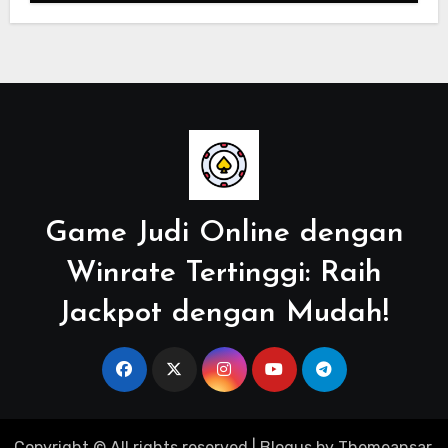
Game Judi Online dengan
Winrate Tertinggi: Raih
Jackpot dengan Mudah!
Copyright © All rights reserved
|
Blogus
by
Themeansar
.