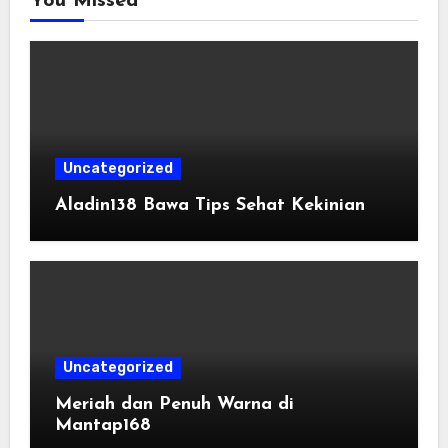
You Missed
Uncategorized
Aladin138 Bawa Tips Sehat Kekinian
Uncategorized
Meriah dan Penuh Warna di
Mantap168