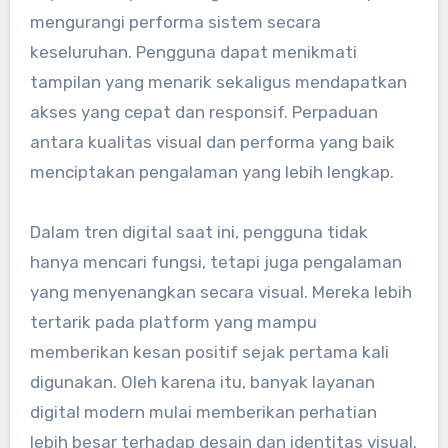
mengurangi performa sistem secara
keseluruhan. Pengguna dapat menikmati
tampilan yang menarik sekaligus mendapatkan
akses yang cepat dan responsif. Perpaduan
antara kualitas visual dan performa yang baik
menciptakan pengalaman yang lebih lengkap.
Dalam tren digital saat ini, pengguna tidak
hanya mencari fungsi, tetapi juga pengalaman
yang menyenangkan secara visual. Mereka lebih
tertarik pada platform yang mampu
memberikan kesan positif sejak pertama kali
digunakan. Oleh karena itu, banyak layanan
digital modern mulai memberikan perhatian
lebih besar terhadap desain dan identitas visual.