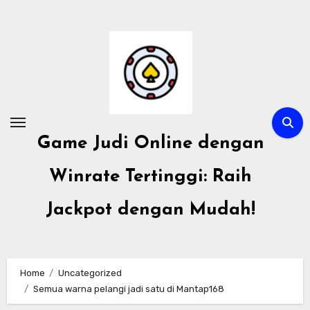
Skip
to
content
Game Judi Online dengan
Winrate Tertinggi: Raih
Jackpot dengan Mudah!
Home
Uncategorized
Semua warna pelangi jadi satu di Mantap168