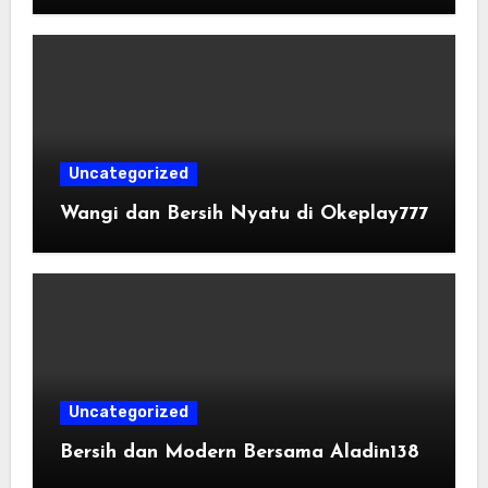
Uncategorized
Wangi dan Bersih Nyatu di Okeplay777
Uncategorized
Bersih dan Modern Bersama Aladin138