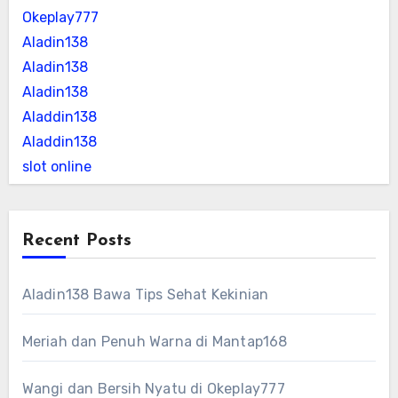
Okeplay777
Aladin138
Aladin138
Aladin138
Aladdin138
Aladdin138
slot online
Recent Posts
Aladin138 Bawa Tips Sehat Kekinian
Meriah dan Penuh Warna di Mantap168
Wangi dan Bersih Nyatu di Okeplay777