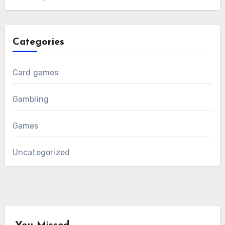
Categories
Card games
Gambling
Games
Uncategorized