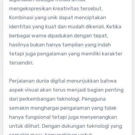
mengekspresikan kreativitas tersebut.
Kombinasi yang unik dapat menciptakan
identitas yang kuat dan mudah dikenali. Ketika
berbagai warna dipadukan dengan tepat,
hasilnya bukan hanya tampilan yang indah
tetapi juga pengalaman yang memiliki karakter
tersendiri.
Perjalanan dunia digital menunjukkan bahwa
aspek visual akan terus menjadi bagian penting
dari perkembangan teknologi. Pengguna
semakin menghargai pengalaman yang tidak
hanya fungsional tetapi juga menyenangkan
untuk dilihat. Dengan dukungan teknologi yang