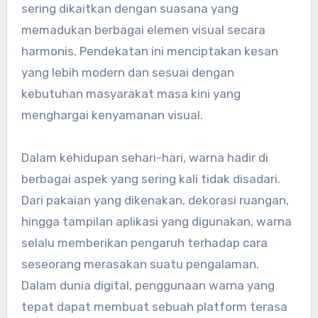
sering dikaitkan dengan suasana yang
memadukan berbagai elemen visual secara
harmonis. Pendekatan ini menciptakan kesan
yang lebih modern dan sesuai dengan
kebutuhan masyarakat masa kini yang
menghargai kenyamanan visual.
Dalam kehidupan sehari-hari, warna hadir di
berbagai aspek yang sering kali tidak disadari.
Dari pakaian yang dikenakan, dekorasi ruangan,
hingga tampilan aplikasi yang digunakan, warna
selalu memberikan pengaruh terhadap cara
seseorang merasakan suatu pengalaman.
Dalam dunia digital, penggunaan warna yang
tepat dapat membuat sebuah platform terasa