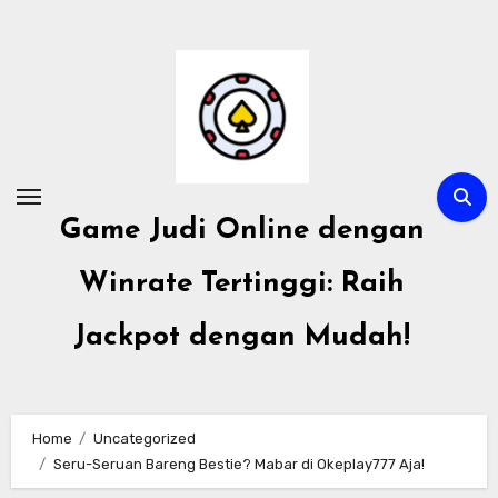
Skip
to
content
Game Judi Online dengan
Winrate Tertinggi: Raih
Jackpot dengan Mudah!
Home
Uncategorized
Seru-Seruan Bareng Bestie? Mabar di Okeplay777 Aja!