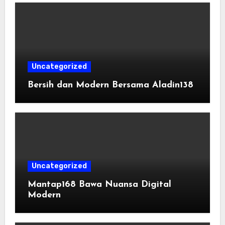
Uncategorized
Bersih dan Modern Bersama Aladin138
Uncategorized
Mantap168 Bawa Nuansa Digital
Modern