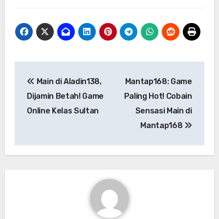
Post
Main di Aladin138,
Mantap168: Game
navigation
Dijamin Betah! Game
Paling Hot! Cobain
Online Kelas Sultan
Sensasi Main di
Mantap168