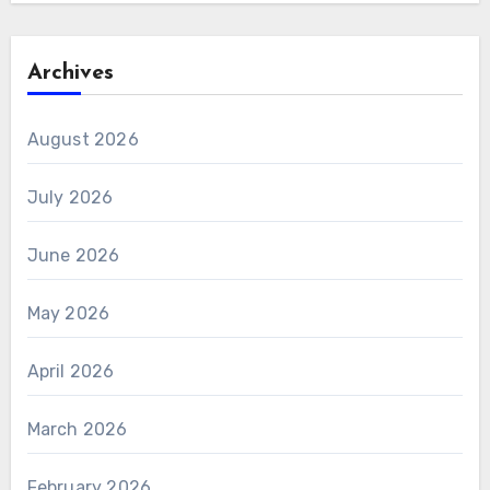
Archives
August 2026
July 2026
June 2026
May 2026
April 2026
March 2026
February 2026