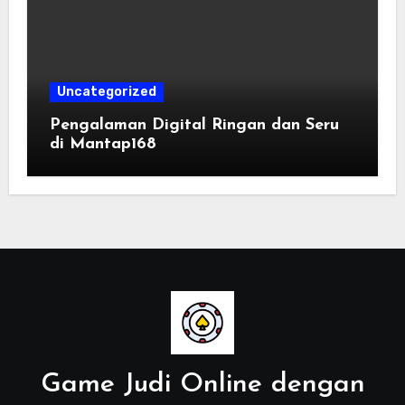
Uncategorized
Pengalaman Digital Ringan dan Seru
di Mantap168
Game Judi Online dengan