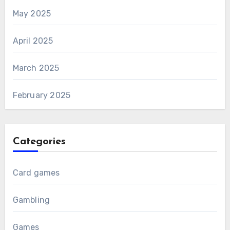
May 2025
April 2025
March 2025
February 2025
Categories
Card games
Gambling
Games