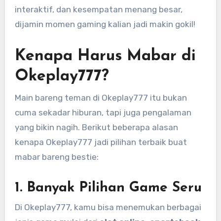
interaktif, dan kesempatan menang besar,
dijamin momen gaming kalian jadi makin gokil!
Kenapa Harus Mabar di
Okeplay777?
Main bareng teman di Okeplay777 itu bukan
cuma sekadar hiburan, tapi juga pengalaman
yang bikin nagih. Berikut beberapa alasan
kenapa Okeplay777 jadi pilihan terbaik buat
mabar bareng bestie:
1.
Banyak Pilihan Game Seru
Di Okeplay777, kamu bisa menemukan berbagai