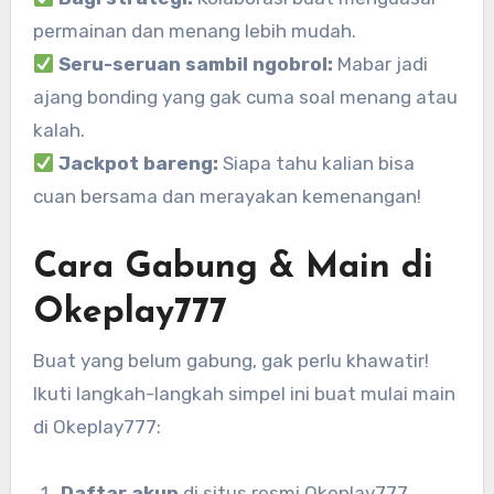
permainan dan menang lebih mudah.
Seru-seruan sambil ngobrol:
Mabar jadi
ajang bonding yang gak cuma soal menang atau
kalah.
Jackpot bareng:
Siapa tahu kalian bisa
cuan bersama dan merayakan kemenangan!
Cara Gabung & Main di
Okeplay777
Buat yang belum gabung, gak perlu khawatir!
Ikuti langkah-langkah simpel ini buat mulai main
di Okeplay777:
Daftar akun
di situs resmi Okeplay777.