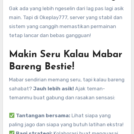
Gak ada yang lebih ngeselin dari lag pas lagi asik
main. Tapi di Okeplay777, server yang stabil dan
sistem yang canggih memastikan permainan
tetap lancar dan bebas gangguan!
Makin Seru Kalau Mabar
Bareng Bestie!
Mabar sendirian memang seru, tapi kalau bareng
sahabat?
Jauh lebih asik!
Ajak teman-
temanmu buat gabung dan rasakan sensasi:
Tantangan bersama:
Lihat siapa yang
paling jago dan siapa yang butuh latihan ekstra!
Bagi strategi:
Kolaborasi buat menguasai