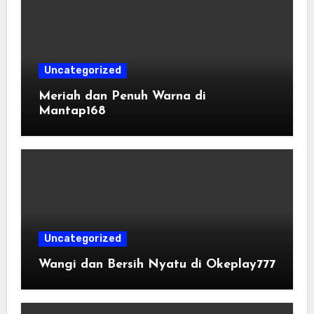
Uncategorized
Meriah dan Penuh Warna di
Mantap168
Uncategorized
Wangi dan Bersih Nyatu di Okeplay777