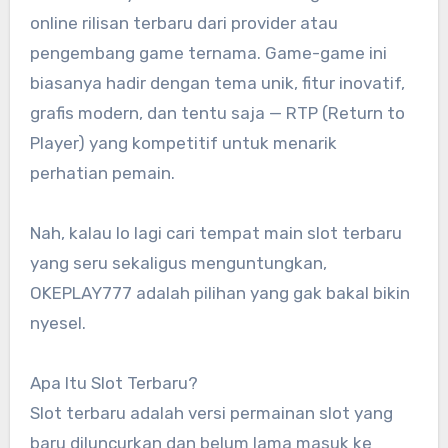
online rilisan terbaru dari provider atau
pengembang game ternama. Game-game ini
biasanya hadir dengan tema unik, fitur inovatif,
grafis modern, dan tentu saja — RTP (Return to
Player) yang kompetitif untuk menarik
perhatian pemain.
Nah, kalau lo lagi cari tempat main slot terbaru
yang seru sekaligus menguntungkan,
OKEPLAY777 adalah pilihan yang gak bakal bikin
nyesel.
Apa Itu Slot Terbaru?
Slot terbaru adalah versi permainan slot yang
baru diluncurkan dan belum lama masuk ke