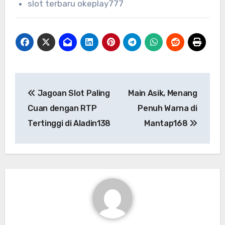
slot terbaru okeplay777
Post
Jagoan Slot Paling
Main Asik, Menang
navigation
Cuan dengan RTP
Penuh Warna di
Tertinggi di Aladin138
Mantap168