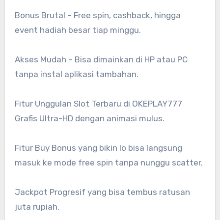
Bonus Brutal – Free spin, cashback, hingga
event hadiah besar tiap minggu.
Akses Mudah – Bisa dimainkan di HP atau PC
tanpa instal aplikasi tambahan.
Fitur Unggulan Slot Terbaru di OKEPLAY777
Grafis Ultra-HD dengan animasi mulus.
Fitur Buy Bonus yang bikin lo bisa langsung
masuk ke mode free spin tanpa nunggu scatter.
Jackpot Progresif yang bisa tembus ratusan
juta rupiah.