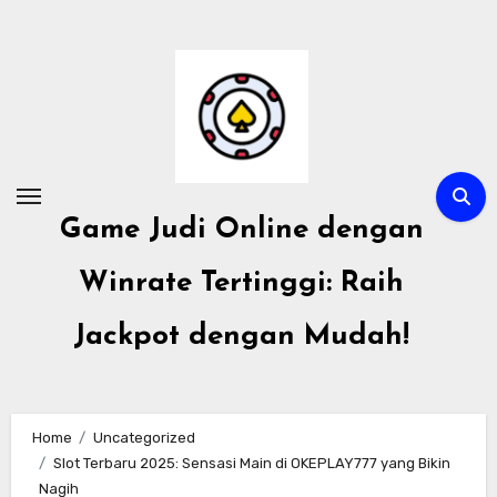
Skip
to
content
Game Judi Online dengan
Winrate Tertinggi: Raih
Jackpot dengan Mudah!
Home
Uncategorized
Slot Terbaru 2025: Sensasi Main di OKEPLAY777 yang Bikin
Nagih