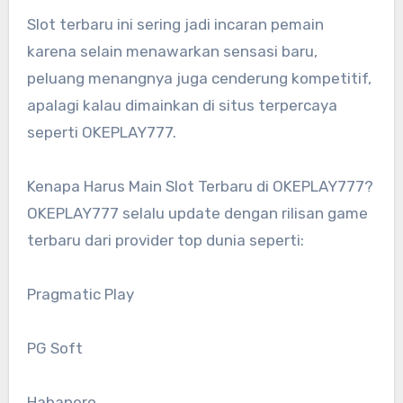
Slot terbaru ini sering jadi incaran pemain
karena selain menawarkan sensasi baru,
peluang menangnya juga cenderung kompetitif,
apalagi kalau dimainkan di situs terpercaya
seperti OKEPLAY777.
Kenapa Harus Main Slot Terbaru di OKEPLAY777?
OKEPLAY777 selalu update dengan rilisan game
terbaru dari provider top dunia seperti:
Pragmatic Play
PG Soft
Habanero