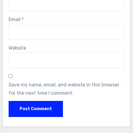
Email
*
Website
Save my name, email, and website in this browser
for the next time I comment.