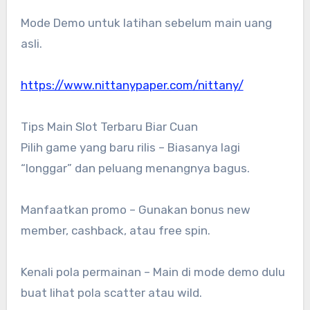
Mode Demo untuk latihan sebelum main uang
asli.
https://www.nittanypaper.com/nittany/
Tips Main Slot Terbaru Biar Cuan
Pilih game yang baru rilis – Biasanya lagi
“longgar” dan peluang menangnya bagus.
Manfaatkan promo – Gunakan bonus new
member, cashback, atau free spin.
Kenali pola permainan – Main di mode demo dulu
buat lihat pola scatter atau wild.