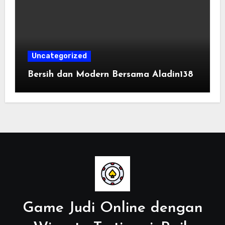
Uncategorized
Bersih dan Modern Bersama Aladin138
Game Judi Online dengan