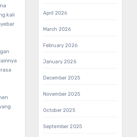
ana
April 2026
g kali
nyebar
March 2026
February 2026
ngan
lainnya
January 2026
erasa
December 2025
November 2025
emen
yang
October 2025
September 2025