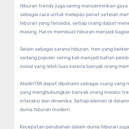
Hiburan trendy juga sering mencerminkan gay
sebagai cara untuk melepas penat setelah menja
hiburan yang tersedia, setiap orang dapat me
masing. Hal ini membuat hiburan menjadi bagia
Selain sebagai sarana hiburan, tren yang berke
sedang populer sering kali menjadi bahan pembi
sosial yang lebih luas karena banyak orang mem
Aladin138 dapat dipahami sebagai ruang yang 
yang menghubungkan banyak orang melalui tre
interaksi dan dinamika. Setiap elemen di dala
dunia hiburan modern.
Kecepatan perubahan dalam dunia hiburan juga 