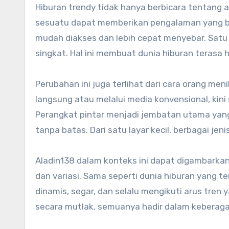
Hiburan trendy tidak hanya berbicara tentang 
sesuatu dapat memberikan pengalaman yang berbe
mudah diakses dan lebih cepat menyebar. Satu
singkat. Hal ini membuat dunia hiburan terasa h
Perubahan ini juga terlihat dari cara orang men
langsung atau melalui media konvensional, kini
Perangkat pintar menjadi jembatan utama yan
tanpa batas. Dari satu layar kecil, berbagai jen
Aladin138 dalam konteks ini dapat digambarka
dan variasi. Sama seperti dunia hiburan yang
dinamis, segar, dan selalu mengikuti arus tren
secara mutlak, semuanya hadir dalam keberaga