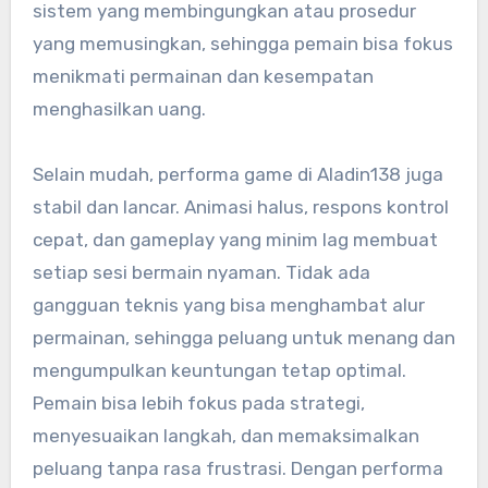
sistem yang membingungkan atau prosedur
yang memusingkan, sehingga pemain bisa fokus
menikmati permainan dan kesempatan
menghasilkan uang.
Selain mudah, performa game di Aladin138 juga
stabil dan lancar. Animasi halus, respons kontrol
cepat, dan gameplay yang minim lag membuat
setiap sesi bermain nyaman. Tidak ada
gangguan teknis yang bisa menghambat alur
permainan, sehingga peluang untuk menang dan
mengumpulkan keuntungan tetap optimal.
Pemain bisa lebih fokus pada strategi,
menyesuaikan langkah, dan memaksimalkan
peluang tanpa rasa frustrasi. Dengan performa