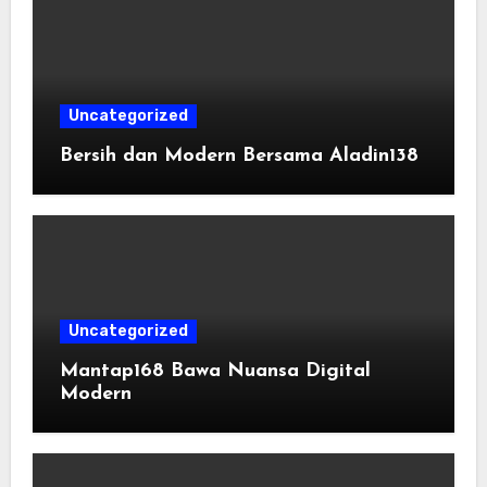
Uncategorized
Bersih dan Modern Bersama Aladin138
Uncategorized
Mantap168 Bawa Nuansa Digital
Modern