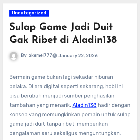
Uncategorized
Sulap Game Jadi Duit
Gak Ribet di Aladin138
By
okemei777
January 22, 2026
Bermain game bukan lagi sekadar hiburan
belaka. Di era digital seperti sekarang, hobi ini
bisa berubah menjadi sumber penghasilan
tambahan yang menarik.
Aladin138
hadir dengan
konsep yang memungkinkan pemain untuk sulap
game jadi duit tanpa ribet, memberikan
pengalaman seru sekaligus menguntungkan.