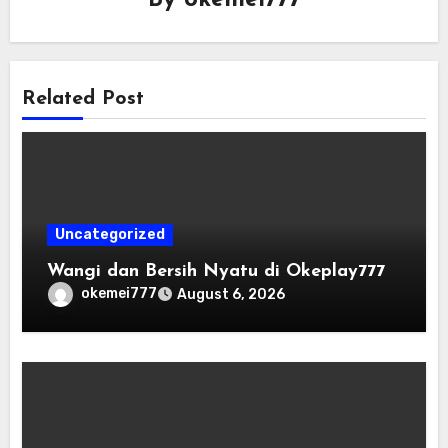
Related Post
Uncategorized
Wangi dan Bersih Nyatu di Okeplay777
okemei777
August 6, 2026