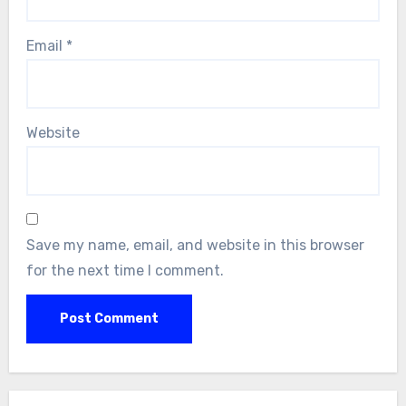
Email
*
Website
Save my name, email, and website in this browser
for the next time I comment.