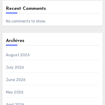
Recent Comments
No comments to show.
Archives
August 2026
July 2026
June 2026
May 2026
April 2026