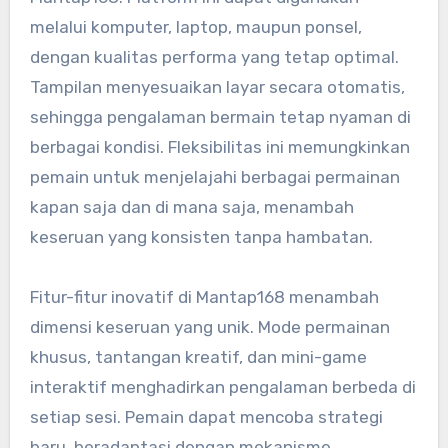
melalui komputer, laptop, maupun ponsel,
dengan kualitas performa yang tetap optimal.
Tampilan menyesuaikan layar secara otomatis,
sehingga pengalaman bermain tetap nyaman di
berbagai kondisi. Fleksibilitas ini memungkinkan
pemain untuk menjelajahi berbagai permainan
kapan saja dan di mana saja, menambah
keseruan yang konsisten tanpa hambatan.
Fitur-fitur inovatif di Mantap168 menambah
dimensi keseruan yang unik. Mode permainan
khusus, tantangan kreatif, dan mini-game
interaktif menghadirkan pengalaman berbeda di
setiap sesi. Pemain dapat mencoba strategi
baru, beradaptasi dengan mekanisme