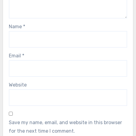
Name
*
Email
*
Website
Save my name, email, and website in this browser
for the next time I comment.