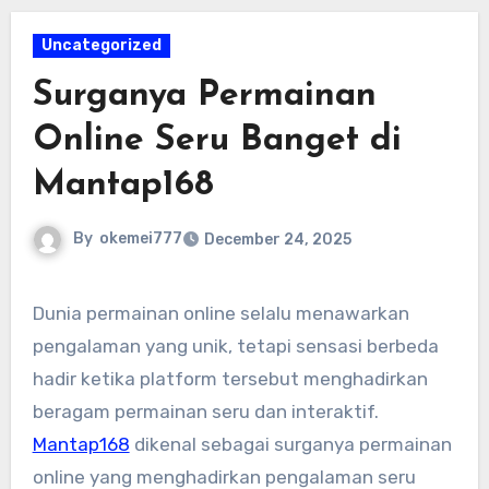
Uncategorized
Surganya Permainan
Online Seru Banget di
Mantap168
By
okemei777
December 24, 2025
Dunia permainan online selalu menawarkan
pengalaman yang unik, tetapi sensasi berbeda
hadir ketika platform tersebut menghadirkan
beragam permainan seru dan interaktif.
Mantap168
dikenal sebagai surganya permainan
online yang menghadirkan pengalaman seru