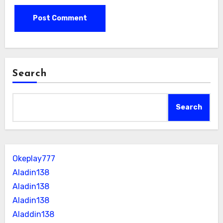
Search
Search
Okeplay777
Aladin138
Aladin138
Aladin138
Aladdin138