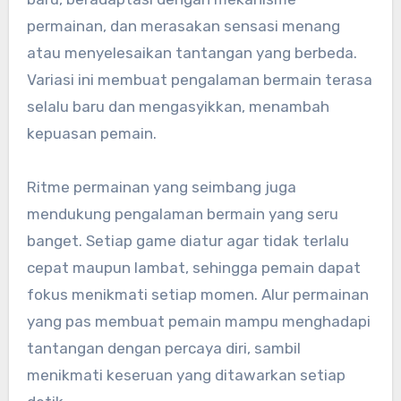
permainan, dan merasakan sensasi menang
atau menyelesaikan tantangan yang berbeda.
Variasi ini membuat pengalaman bermain terasa
selalu baru dan mengasyikkan, menambah
kepuasan pemain.
Ritme permainan yang seimbang juga
mendukung pengalaman bermain yang seru
banget. Setiap game diatur agar tidak terlalu
cepat maupun lambat, sehingga pemain dapat
fokus menikmati setiap momen. Alur permainan
yang pas membuat pemain mampu menghadapi
tantangan dengan percaya diri, sambil
menikmati keseruan yang ditawarkan setiap