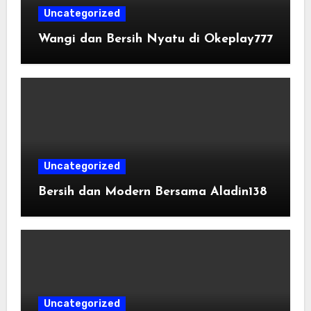
Uncategorized
Wangi dan Bersih Nyatu di Okeplay777
Uncategorized
Bersih dan Modern Bersama Aladin138
Uncategorized