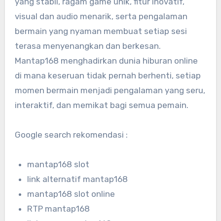
yang stabil, ragam game unik, fitur inovatif,
visual dan audio menarik, serta pengalaman
bermain yang nyaman membuat setiap sesi
terasa menyenangkan dan berkesan.
Mantap168 menghadirkan dunia hiburan online
di mana keseruan tidak pernah berhenti, setiap
momen bermain menjadi pengalaman yang seru,
interaktif, dan memikat bagi semua pemain.
Google search rekomendasi :
mantap168 slot
link alternatif mantap168
mantap168 slot online
RTP mantap168