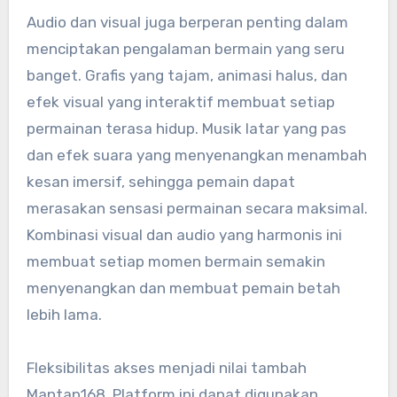
Audio dan visual juga berperan penting dalam
menciptakan pengalaman bermain yang seru
banget. Grafis yang tajam, animasi halus, dan
efek visual yang interaktif membuat setiap
permainan terasa hidup. Musik latar yang pas
dan efek suara yang menyenangkan menambah
kesan imersif, sehingga pemain dapat
merasakan sensasi permainan secara maksimal.
Kombinasi visual dan audio yang harmonis ini
membuat setiap momen bermain semakin
menyenangkan dan membuat pemain betah
lebih lama.
Fleksibilitas akses menjadi nilai tambah
Mantap168. Platform ini dapat digunakan