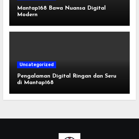
Mantap168 Bawa Nuansa Digital
Modern
Uncategorized
Pengalaman Digital Ringan dan Seru
di Mantap168