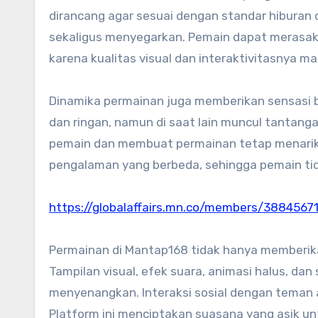
dirancang agar sesuai dengan standar hibura
sekaligus menyegarkan. Pemain dapat merasakan
karena kualitas visual dan interaktivitasnya 
Dinamika permainan juga memberikan sensasi b
dan ringan, namun di saat lain muncul tantang
pemain dan membuat permainan tetap menarik u
pengalaman yang berbeda, sehingga pemain ti
https://globalaffairs.mn.co/members/3884567
Permainan di Mantap168 tidak hanya memberikan
Tampilan visual, efek suara, animasi halus, da
menyenangkan. Interaksi sosial dengan teman 
Platform ini menciptakan suasana yang asik u