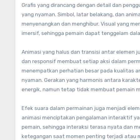
Grafis yang dirancang dengan detail dan pen
yang nyaman. Simbol, latar belakang, dan ani
menyenangkan dan menghibur. Visual yang men
imersif, sehingga pemain dapat tenggelam da
Animasi yang halus dan transisi antar elemen
dan responsif membuat setiap aksi dalam per
menempatkan perhatian besar pada kualitas a
nyaman. Gerakan yang harmonis antara karakte
energik, namun tetap tidak membuat pemain m
Efek suara dalam permainan juga menjadi elem
animasi menciptakan pengalaman interaktif ya
pemain, sehingga interaksi terasa nyata dan
ketegangan saat momen penting terjadi atau 