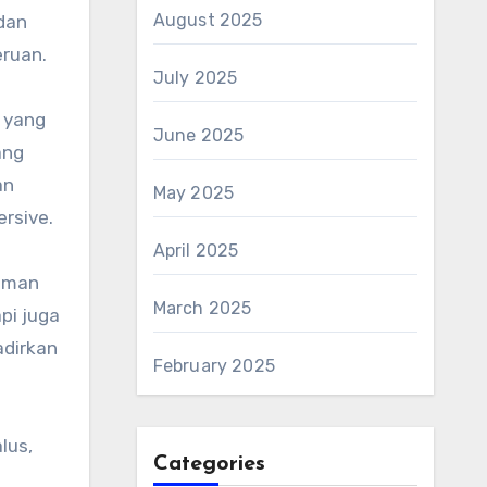
August 2025
dan
ruan.
July 2025
 yang
June 2025
ang
an
May 2025
rsive.
April 2025
teman
March 2025
pi juga
adirkan
February 2025
lus,
Categories