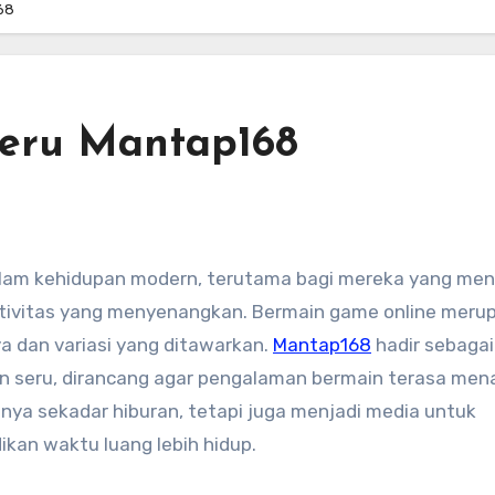
68
eru Mantap168
tivitas yang menyenangkan. Bermain game online meru
a dan variasi yang ditawarkan.
Mantap168
hadir sebagai
 seru, dirancang agar pengalaman bermain terasa mena
hanya sekadar hiburan, tetapi juga menjadi media untuk
ikan waktu luang lebih hidup.