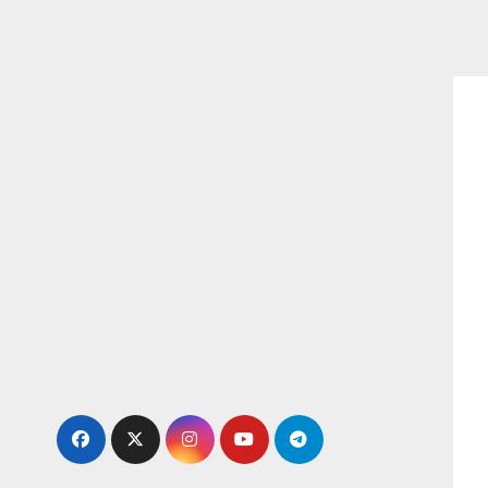
Skip
to
content