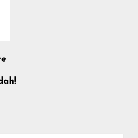
te
dah!