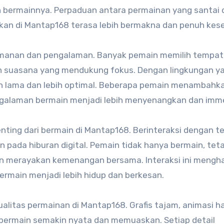
 bermainnya. Perpaduan antara permainan yang santai 
n di Mantap168 terasa lebih bermakna dan penuh kese
manan dan pengalaman. Banyak pemain memilih tempat
 suasana yang mendukung fokus. Dengan lingkungan y
ih lama dan lebih optimal. Beberapa pemain menambahk
galaman bermain menjadi lebih menyenangkan dan imme
enting dari bermain di Mantap168. Berinteraksi dengan 
pada hiburan digital. Pemain tidak hanya bermain, teta
dan merayakan kemenangan bersama. Interaksi ini mengh
rmain menjadi lebih hidup dan berkesan.
itas permainan di Mantap168. Grafis tajam, animasi ha
bermain semakin nyata dan memuaskan. Setiap detail