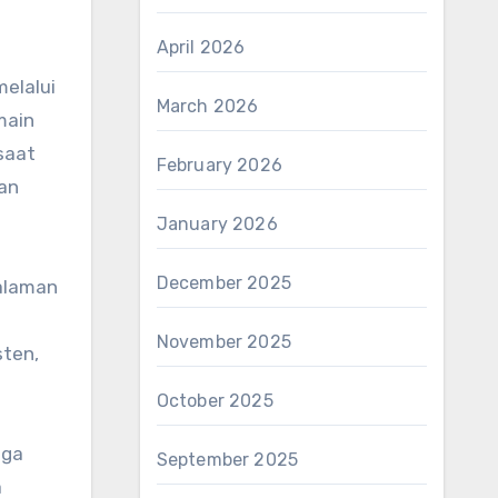
April 2026
elalui
March 2026
main
saat
February 2026
an
January 2026
December 2025
galaman
November 2025
sten,
October 2025
gga
September 2025
a