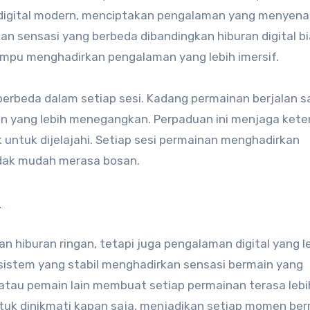
n digital modern, menciptakan pengalaman yang menyen
 sensasi yang berbeda dibandingkan hiburan digital bi
mampu menghadirkan pengalaman yang lebih imersif.
erbeda dalam setiap sesi. Kadang permainan berjalan s
an yang lebih menegangkan. Perpaduan ini menjaga kete
ntuk dijelajahi. Setiap sesi permainan menghadirkan
dak mudah merasa bosan.
1
 hiburan ringan, tetapi juga pengalaman digital yang l
n sistem yang stabil menghadirkan sensasi bermain yang
atau pemain lain membuat setiap permainan terasa lebih
ntuk dinikmati kapan saja, menjadikan setiap momen be