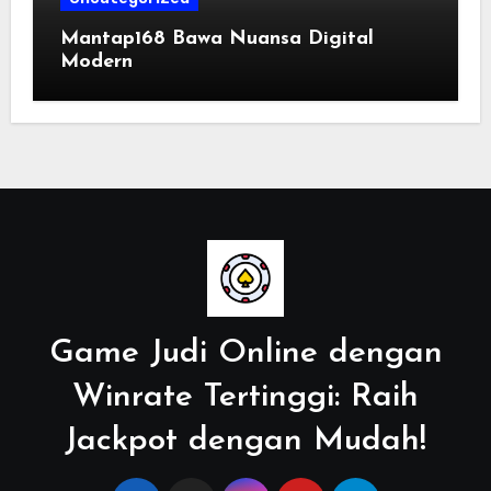
Mantap168 Bawa Nuansa Digital
Modern
Game Judi Online dengan
Winrate Tertinggi: Raih
Jackpot dengan Mudah!