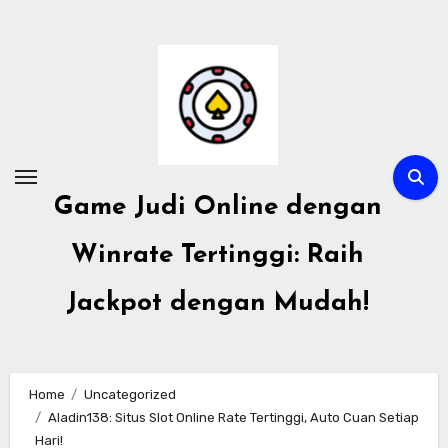
Skip
to
content
Game Judi Online dengan
Winrate Tertinggi: Raih
Jackpot dengan Mudah!
Home
Uncategorized
Aladin138: Situs Slot Online Rate Tertinggi, Auto Cuan Setiap
Hari!