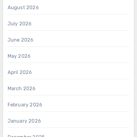
August 2026
July 2026
June 2026
May 2026
April 2026
March 2026
February 2026
January 2026