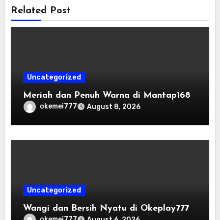
Related Post
Uncategorized
Meriah dan Penuh Warna di Mantap168
okemei777
August 8, 2026
Uncategorized
Wangi dan Bersih Nyatu di Okeplay777
okemei777
August 6, 2026