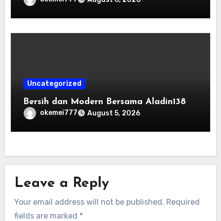
Uncategorized
Bersih dan Modern Bersama Aladin138
okemei777
August 5, 2026
Leave a Reply
Your email address will not be published.
Required
fields are marked
*