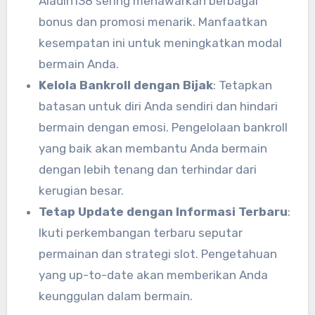
Aladin138 sering menawarkan berbagai
bonus dan promosi menarik. Manfaatkan
kesempatan ini untuk meningkatkan modal
bermain Anda.
Kelola Bankroll dengan Bijak
: Tetapkan
batasan untuk diri Anda sendiri dan hindari
bermain dengan emosi. Pengelolaan bankroll
yang baik akan membantu Anda bermain
dengan lebih tenang dan terhindar dari
kerugian besar.
Tetap Update dengan Informasi Terbaru
:
Ikuti perkembangan terbaru seputar
permainan dan strategi slot. Pengetahuan
yang up-to-date akan memberikan Anda
keunggulan dalam bermain.