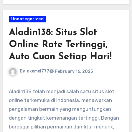
Uncategorized
Aladin138: Situs Slot
Online Rate Tertinggi,
Auto Cuan Setiap Hari!
By
okemei777
February 16, 2025
Aladin138 telah menjadi salah satu situs slot
online terkemuka di Indonesia, menawarkan
pengalaman bermain yang menguntungkan
dengan tingkat kemenangan tertinggi. Dengan
berbagai pilihan permainan dan fitur menarik,