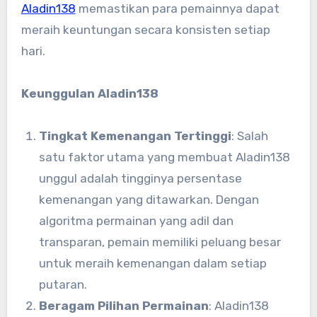
Aladin138
memastikan para pemainnya dapat
meraih keuntungan secara konsisten setiap
hari.
Keunggulan Aladin138
Tingkat Kemenangan Tertinggi
: Salah
satu faktor utama yang membuat Aladin138
unggul adalah tingginya persentase
kemenangan yang ditawarkan. Dengan
algoritma permainan yang adil dan
transparan, pemain memiliki peluang besar
untuk meraih kemenangan dalam setiap
putaran.
Beragam Pilihan Permainan
: Aladin138