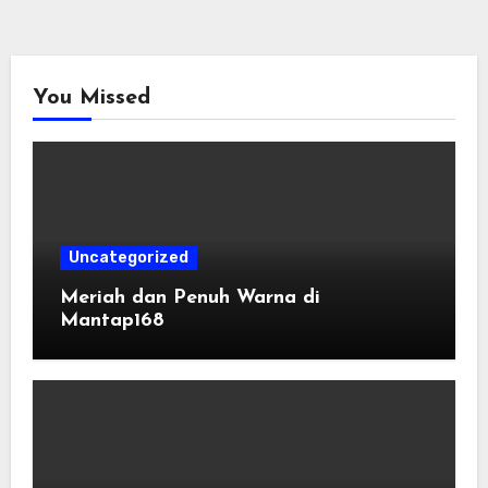
You Missed
Uncategorized
Meriah dan Penuh Warna di
Mantap168