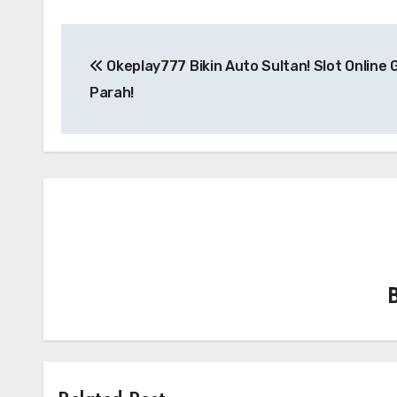
Post
Okeplay777 Bikin Auto Sultan! Slot Online 
navigation
Parah!