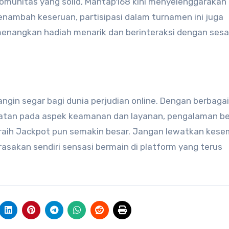
omunitas yang solid, Mantap168 kini menyelenggarakan
nambah keseruan, partisipasi dalam turnamen ini juga
nangkan hadiah menarik dan berinteraksi dengan ses
n segar bagi dunia perjudian online. Dengan berbagai 
katan pada aspek keamanan dan layanan, pengalaman b
raih Jackpot pun semakin besar. Jangan lewatkan kes
rasakan sendiri sensasi bermain di platform yang terus