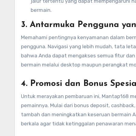
jalur tertentu yang dapat mempengaruhi ha
bermain.
3. Antarmuka Pengguna ya
Memahami pentingnya kenyamanan dalam ber
pengguna. Navigasi yang lebih mudah, tata let
bahwa Anda dapat mengakses semua fitur dan 
bermain melalui desktop maupun perangkat mob
4. Promosi dan Bonus Spesia
Untuk merayakan pembaruan ini, Mantap168 me
pemainnya. Mulai dari bonus deposit, cashback,
tambah dan meningkatkan keseruan bermain An
berkala agar tidak ketinggalan penawaran menar