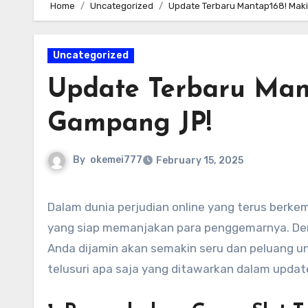
Home
Uncategorized
Update Terbaru Mantap168! Maki
Uncategorized
Update Terbaru Man
Gampang JP!
By
okemei777
February 15, 2025
Dalam dunia perjudian online yang terus berk
yang siap memanjakan para penggemarnya. Den
Anda dijamin akan semakin seru dan peluang u
telusuri apa saja yang ditawarkan dalam update