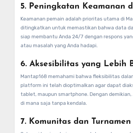
5. Peningkatan Keamanan 
Keamanan pemain adalah prioritas utama di M
ditingkatkan untuk memastikan bahwa data dan
siap membantu Anda 24/7 dengan respons yang 
atau masalah yang Anda hadapi.
6. Aksesibilitas yang Lebih 
Mantap168 memahami bahwa fleksibilitas dalam
platform ini telah dioptimalkan agar dapat diak
tablet, maupun smartphone. Dengan demikian, 
di mana saja tanpa kendala.
7. Komunitas dan Turnamen