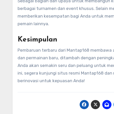
Sebagai bagian dari upaya untuk membangun k
berbagai turnamen dan event khusus. Selain me
memberikan kesempatan bagi Anda untuk meme
pemain lainnya.
Kesimpulan
Pembaruan terbaru dari Mantap168 membawa angi
dan permainan baru, ditambah dengan pening
Anda akan semakin seru dan peluang untuk me
ini, segera kunjungi situs resmi Mantap168 dan 
berinovasi untuk kepuasan Anda!