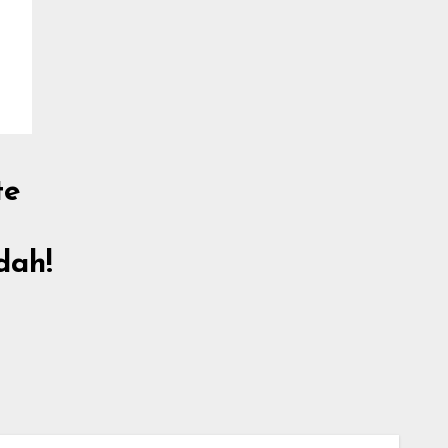
te
dah!