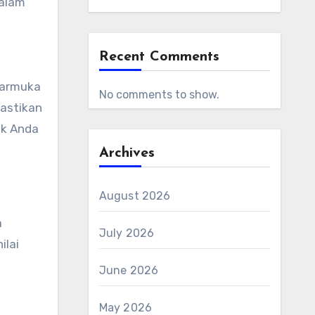
dalam
Recent Comments
tarmuka
No comments to show.
mastikan
ik Anda
Archives
August 2026
a
July 2026
ilai
a
June 2026
May 2026