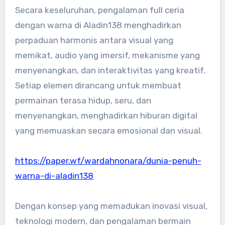
Secara keseluruhan, pengalaman full ceria
dengan warna di Aladin138 menghadirkan
perpaduan harmonis antara visual yang
memikat, audio yang imersif, mekanisme yang
menyenangkan, dan interaktivitas yang kreatif.
Setiap elemen dirancang untuk membuat
permainan terasa hidup, seru, dan
menyenangkan, menghadirkan hiburan digital
yang memuaskan secara emosional dan visual.
https://paper.wf/wardahnonara/dunia-penuh-
warna-di-aladin138
Dengan konsep yang memadukan inovasi visual,
teknologi modern, dan pengalaman bermain