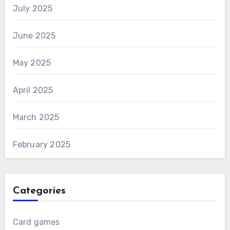
July 2025
June 2025
May 2025
April 2025
March 2025
February 2025
Categories
Card games