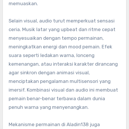
memuaskan.
Selain visual, audio turut memperkuat sensasi
ceria. Musik latar yang upbeat dan ritme cepat
menyesuaikan dengan tempo permainan,
meningkatkan energi dan mood pemain. Efek
suara seperti ledakan warna, lonceng
kemenangan, atau interaksi karakter dirancang
agar sinkron dengan animasi visual,
menciptakan pengalaman multisensori yang
imersif. Kombinasi visual dan audio ini membuat
pemain benar-benar terbawa dalam dunia
penuh warna yang menyenangkan.
Mekanisme permainan di Aladin138 juga