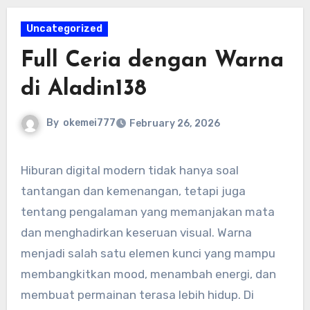
Uncategorized
Full Ceria dengan Warna
di Aladin138
By
okemei777
February 26, 2026
Hiburan digital modern tidak hanya soal
tantangan dan kemenangan, tetapi juga
tentang pengalaman yang memanjakan mata
dan menghadirkan keseruan visual. Warna
menjadi salah satu elemen kunci yang mampu
membangkitkan mood, menambah energi, dan
membuat permainan terasa lebih hidup. Di