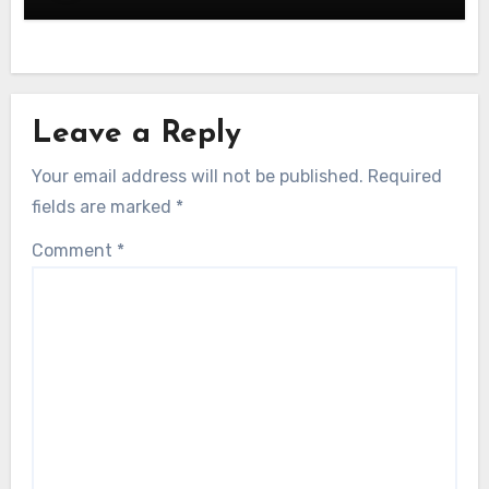
Leave a Reply
Your email address will not be published.
Required
fields are marked
*
Comment
*