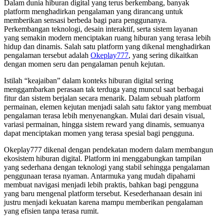
Dalam dunia hiburan digital yang terus berkembang, banyak
platform menghadirkan pengalaman yang dirancang untuk
memberikan sensasi berbeda bagi para penggunanya.
Perkembangan teknologi, desain interaktif, serta sistem layanan
yang semakin modern menciptakan ruang hiburan yang terasa lebih
hidup dan dinamis. Salah satu platform yang dikenal menghadirkan
pengalaman tersebut adalah
Okeplay777
, yang sering dikaitkan
dengan momen seru dan pengalaman penuh kejutan.
Istilah “keajaiban” dalam konteks hiburan digital sering
menggambarkan perasaan tak terduga yang muncul saat berbagai
fitur dan sistem berjalan secara menarik. Dalam sebuah platform
permainan, elemen kejutan menjadi salah satu faktor yang membuat
pengalaman terasa lebih menyenangkan. Mulai dari desain visual,
variasi permainan, hingga sistem reward yang dinamis, semuanya
dapat menciptakan momen yang terasa spesial bagi pengguna.
Okeplay777 dikenal dengan pendekatan modern dalam membangun
ekosistem hiburan digital. Platform ini menggabungkan tampilan
yang sederhana dengan teknologi yang stabil sehingga pengalaman
penggunaan terasa nyaman. Antarmuka yang mudah dipahami
membuat navigasi menjadi lebih praktis, bahkan bagi pengguna
yang baru mengenal platform tersebut. Kesederhanaan desain ini
justru menjadi kekuatan karena mampu memberikan pengalaman
yang efisien tanpa terasa rumit.