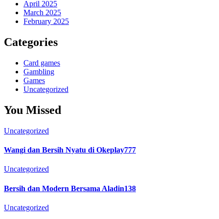
April 2025
March 2025
February 2025
Categories
Card games
Gambling
Games
Uncategorized
You Missed
Uncategorized
Wangi dan Bersih Nyatu di Okeplay777
Uncategorized
Bersih dan Modern Bersama Aladin138
Uncategorized