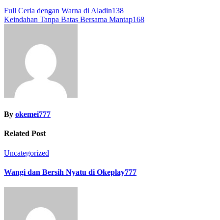
Post
Full Ceria dengan Warna di Aladin138
Keindahan Tanpa Batas Bersama Mantap168
navigation
By
okemei777
Related Post
Uncategorized
Wangi dan Bersih Nyatu di Okeplay777