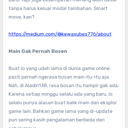
tanpa harus keluar modal tambahan. Smart
move, kan?
https://medium.com/@kewaxubes776/about
Main Gak Pernah Bosen
Buat lo yang udah lama di dunia game online,
pasti pernah ngerasa bosan main itu-itu aja.
Nah, di Aladin138, rasa bosan itu hampir gak ada.
Karena setiap minggu selalu ada yang baru, lo
selalu punya alasan buat balik main dan eksplor
game lain. Bahkan game lama yang di-update
pun sering kasih pengalaman berbeda dari