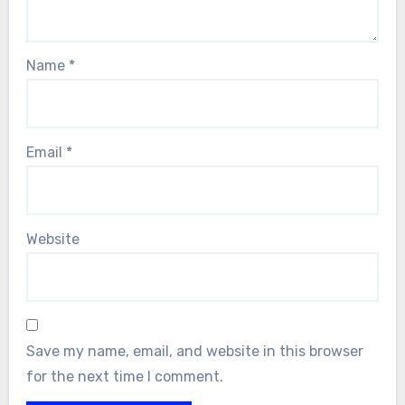
Name
*
Email
*
Website
Save my name, email, and website in this browser
for the next time I comment.