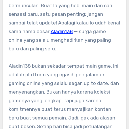
bermunculan. Buat lo yang hobi main dan cari
sensasi baru, satu pesan penting: jangan
sampai telat update! Apalagi kalau lo udah kenal
sama nama besar
Aladin138
— surga game
online yang selalu menghadirkan yang paling
baru dan paling seru.
Aladin138 bukan sekadar tempat main game. Ini
adalah platform yang ngasih pengalaman
gaming online yang selalu segar, up to date, dan
menyenangkan. Bukan hanya karena koleksi
gamenya yang lengkap, tapi juga karena
komitmennya buat terus menyajikan konten
baru buat semua pemain. Jadi, gak ada alasan
buat bosen. Setiap hari bisa jadi petualangan