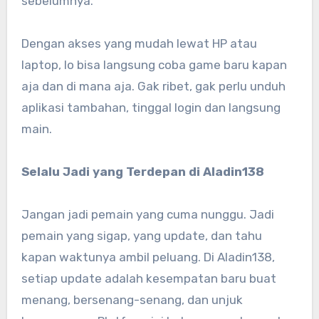
sebelumnya.
Dengan akses yang mudah lewat HP atau
laptop, lo bisa langsung coba game baru kapan
aja dan di mana aja. Gak ribet, gak perlu unduh
aplikasi tambahan, tinggal login dan langsung
main.
Selalu Jadi yang Terdepan di Aladin138
Jangan jadi pemain yang cuma nunggu. Jadi
pemain yang sigap, yang update, dan tahu
kapan waktunya ambil peluang. Di Aladin138,
setiap update adalah kesempatan baru buat
menang, bersenang-senang, dan unjuk