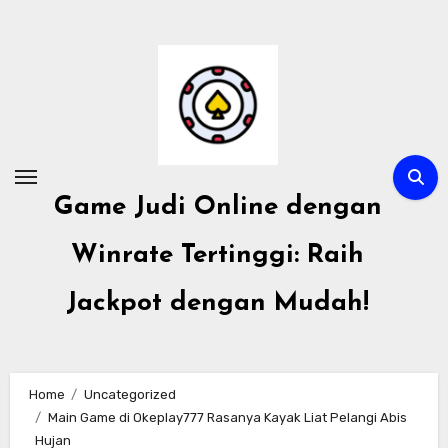
Skip
to
content
Game Judi Online dengan
Winrate Tertinggi: Raih
Jackpot dengan Mudah!
Home
Uncategorized
Main Game di Okeplay777 Rasanya Kayak Liat Pelangi Abis
Hujan