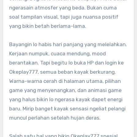
ngerasain atmosfer yang beda. Bukan cuma
soal tampilan visual, tapi juga nuansa positif
yang bikin betah berlama-lama.
Bayangin lo habis hari panjang yang melelahkan.
Kerjaan numpuk, cuaca mendung, mood
berantakan. Tapi begitu lo buka HP dan login ke
Okeplay777, semua beban kayak berkurang.
Warna-warna cerah di halaman utama, pilihan
game yang menyenangkan, dan animasi game
yang halus bikin lo ngerasa kayak dapet energi
baru. Mirip banget kayak sensasi ngeliat pelangi
muncul perlahan setelah hujan deras.
Salah satu hal yang bikin Okeplay777 spesial