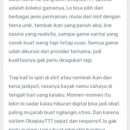
adalah koleksi gamenya. Lo bisa pilih dari
berbagai jenis permainan, mulai dari slot dengan
tema unik, tembak ikan yang penuh aksi, live
casino yang realistis, sampai game santai yang
cocok buat iseng tapi tetap cuan. Semua game
udah dikurasi dari provider ternama, jadi
kualitasnya gak perlu diragukan lagi.
Tiap kali lo spin di slot atau nembak ikan dan
kena jackpot, rasanya kayak nemu cahaya di
tengah hari yang kelabu. Momen-momen itu
bikin lo sadar kalau hiburan digital bisa jadi obat
paling mujarab buat ngilangin stres. Dan karena
sistem Okeplay777 cepat dan responsif, lo gak
perlu nunggu lama buat nikmatin hasilnya.