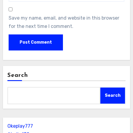
Save my name, email, and website in this browser
for the next time I comment.
Search
Search
Okeplay777