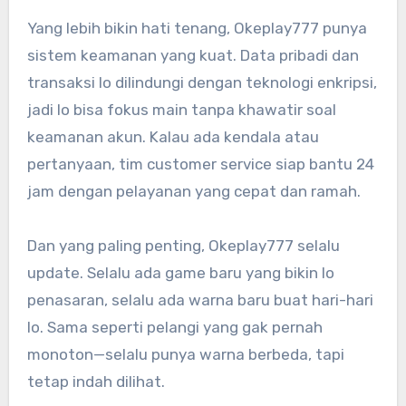
Yang lebih bikin hati tenang, Okeplay777 punya
sistem keamanan yang kuat. Data pribadi dan
transaksi lo dilindungi dengan teknologi enkripsi,
jadi lo bisa fokus main tanpa khawatir soal
keamanan akun. Kalau ada kendala atau
pertanyaan, tim customer service siap bantu 24
jam dengan pelayanan yang cepat dan ramah.
Dan yang paling penting, Okeplay777 selalu
update. Selalu ada game baru yang bikin lo
penasaran, selalu ada warna baru buat hari-hari
lo. Sama seperti pelangi yang gak pernah
monoton—selalu punya warna berbeda, tapi
tetap indah dilihat.